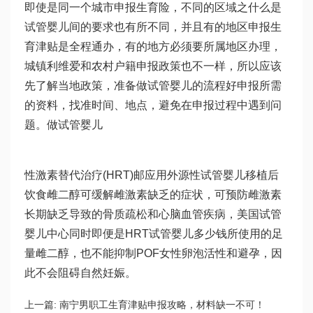
即使是同一个城市申报生育险，不同的区域之
什么是
试管婴儿
间的要求也有所不同，并且有的地区申报生
育津贴是全程通办，有的地方必须要所属地区办理，
城镇
利维爱
和农村户籍申报政策也不一样，所以应该
先了解当地政策，准备
做试管婴儿的流程
好申报所需
的资料，找准时间、地点，避免在申报过程中遇到问
题。
做试管婴儿
性激素替代治疗(HRT)邮应用外源性
试管婴儿移植后
饮食
雌二醇可缓解雌激素缺乏的症状，可预防雌激素
长期缺乏导致的骨质疏松和心脑血管疾病，美国试管
婴儿中心同时即便是HRT
试管婴儿多少钱
所使用的足
量雌二醇，也不能抑制POF女性卵泡活性和避孕，因
此不会阻碍自然妊娠。
上一篇:
南宁男职工生育津贴申报攻略，材料缺一不可！