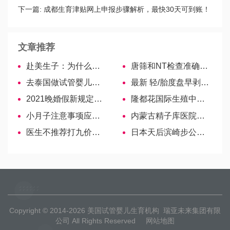
下一篇:
成都生育津贴网上申报步骤解析，最快30天可到账！
文章推荐
赴美生子：为什么你还要驻足观望？
唐筛和NT检查准确率对比，区别看这里!
去泰国做试管婴儿，夫妻双方各要满足哪些条件？
最新 轻/胎度盘早剥症状要分清，b超、阴超检查判断不能落下
2021晚婚假新规定新鲜出炉啦！各地区时间有不同哦
隆都花国际生殖中心(RMC)
小月子注意事项应谨记，穿衣、饮食皆有讲究！
内蒙古精子库医院名单公布，2022申请供精完整攻略
医生不推荐打九价疫苗的原因公布！不是因为副作用
日本天后滨崎步公布怀二胎，孕期肚子变化不大
Copyright © 2014-2026
美国试管婴儿生育机构
瑞亚未来集团有限
公司 All Rights Reserved
网站地图