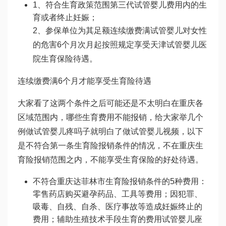
1、符合生育政策范围
第三代试管婴儿费用
内的生
育或者终止妊娠；
2、参保单位为其足额连续缴费满
试管婴儿对女性
的危害
6个月次月起按照规定享受
天津试管婴儿医
院
生育保险待遇。
连续缴费满6个月才能享受生育险待遇
大家看了这两个条件之后可能还是不太明白在重庆各
区域范围内，哪些生育费用不能报销，给大家举几个
例
做试管婴儿疼吗
子就明白了
做试管婴儿视频
，以下
是不符合第一条生育险报销条件的情况，不在重庆生
育险报销范围之内，不能享受生育保险的好处待遇。
不符合重庆
达菲林
市生育险报销条件的5种费用：
零售药店购买避孕药品、工具等费用；因犯罪、
吸毒、自残、自杀、医疗事故等造成妊娠终止的
费用；辅助生殖技术手段生育的费用
试管婴儿座