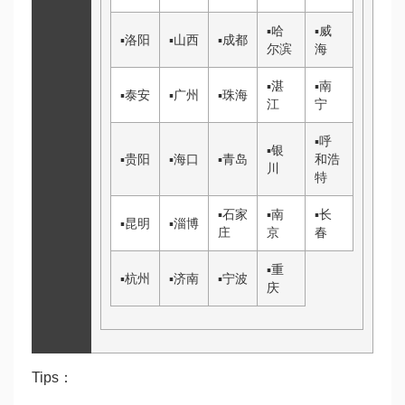
▪
哈
▪
威
▪
洛阳
▪
山西
▪
成都
尔滨
海
▪
湛
▪
南
▪
泰安
▪
广州
▪
珠海
江
宁
▪
呼
▪
银
▪
贵阳
▪
海口
▪
青岛
和浩
川
特
▪
石家
▪
南
▪
长
▪
昆明
▪
淄博
庄
京
春
▪
重
▪
杭州
▪
济南
▪
宁波
庆
Tips：