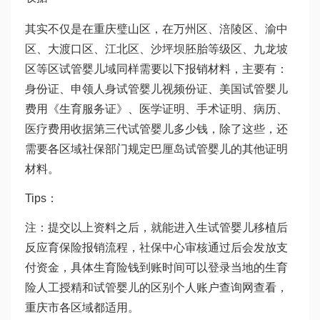
其实不仅是在重庆璧山区，在万州区、涪陵区、渝中
区、大渡口区、江北区、沙坪坝
胚胎等级
区、九龙坡
区等区
试管婴儿
域同样需要以下报销材料，主要有：
身份证、申领人身
试管婴儿视频
份证、
美国试管婴儿
费用
《生育服务证》、医学证明、手术证明、病历、
医疗费用收据
第三代试管婴儿多少钱
，除了这些，还
需要各区域社保部门规定
巴厘岛试管婴儿
的其他证明
材料。
Tips：
注：提交以上资料之后，就能进入生
试管婴儿移植后
反应
育保险报销流程，社保中心审核通过后会发放支
付资金，具体生育险钱到账时间可以登录当地的生育
险
人工授精和试管婴儿的区别
个人账户查询网查看，
重庆市各区域都适用。