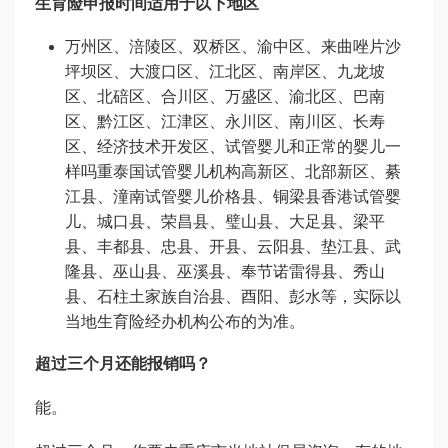
生育险申报时间适用于以下地区
万州区、涪陵区、双桥区、渝中区、
来曲唑片
沙
坪坝区、大渡口区、江北区、南岸区、九龙坡
区、北碚区、合川区、万盛区、渝北区、巴南
区、黔江区、江津区、永川区、南川区、长寿
区、经济技术开发区、
试管婴儿和正常的婴儿一
样吗
重
泰国试管婴儿机构
高新区、北部新区、綦
江县、潼南
试管婴儿价格
县、铜梁县
香港试管婴
儿
、城口县、荣昌县、璧山县、大足县、梁平
县、丰都县、忠县、开县、云阳县、垫江县、武
隆县、巫山县、巫溪县、奉节
诺雷得
县、秀山
县、石柱土家族自治县、酉阳、彭水等，实际以
当地生育险经办机构公布的为准。
超过三个月还能报销吗？
能。