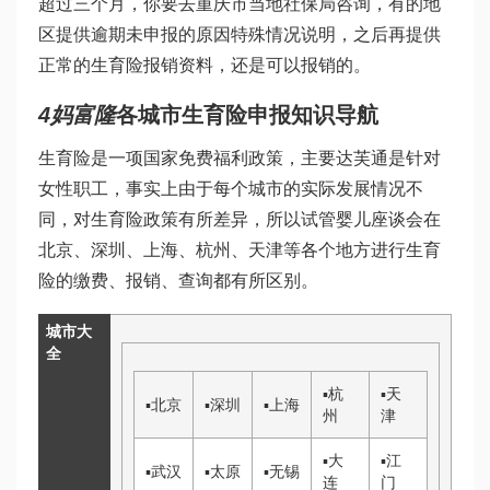
超过三个月，你要去重庆市当地社保局咨询，有的地
区提供逾期未申报的原因特殊情况说明，之后再提供
正常的生育险报销资料，还是可以报销的。
4
妈富隆
各城市生育险申报知识导航
生育险是一项国家免费福利政策，主要
达芙通
是针对
女性职工，事实上由于每个城市的实际发展情况不
同，对生育险政策有所差异，所以
试管婴儿座谈会
在
北京、深圳、上海、杭州、天津等各个地方进行生育
险的缴费、报销、查询都有所区别。
城市大
全
▪
杭
▪
天
▪
北京
▪
深圳
▪
上海
州
津
▪
大
▪
江
▪
武汉
▪
太原
▪
无锡
连
门