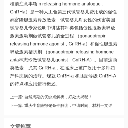
植前注意事项
in releasing hormone analogue，
GnRHa）是一种人工合
第三代试管婴儿费用
成的促性
妈富隆
腺激素释放激素，
试管婴儿对女性的伤害
美国
试管婴儿专家说明中讲述其种类包括促性腺激素释放
激素激动剂
做试管婴儿的全过程
（gonadotropin
releasing hormone agonist，GnRH-a）和促性腺激素
释放激素拮抗剂 （gonadotropin releasing hormone
anta
林志玲做试管婴儿
gonist，GnRH-A）。目前这两
类激素，尤其 GnRH-a，在临床上被广泛用于多种妇
产科疾病的治疗。现就 GnRH-a 和
胚胎等级
GnRH-A
的特点和应用进行概述。
上一篇:
自然周期的优缺点解析，好处大揭秘！
下一篇:
重庆生育险报销条件解读，申请时间、材料一文详
解！
文章推荐