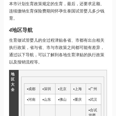
本市计划生育政策规定的生育，最后，还要求足额、
连续缴纳生育保险费期间怀孕生
泰国试管婴儿多少钱
育。
4
地区导航
生育
做试管婴儿的全过程
津贴各省、市都有出台相关
执行政策，省与省、市与市政策之间都可能有差异，
通过以下导航，可以了解到各地生育津贴的执行政策
以及报销流程等。
地
区
大
▪
成都
▪
深圳
▪
北京
▪
上海
▪
广州
全
▪
河南
▪
山东
▪
佛山
▪
重庆
▪
武汉
▪
合
试
管婴