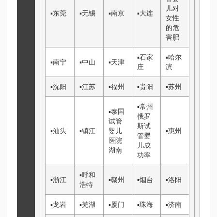
儿对
▪
东莞
▪
无锡
▪
南京
▪
大连
女性
的危
害
肥
▪
石家
▪
哈尔
▪
南宁
▪
中山
▪
天津
庄
滨
▪
沈阳
▪
江苏
▪
福州
▪
贵阳
▪
苏州
▪
常州
▪
泰国
俄罗
试管
斯试
▪
汕头
▪
镇江
婴儿
▪
惠州
管婴
医院
儿成
湖南
功率
▪
呼和
▪
浙江
▪
赣州
▪
烟台
▪
洛阳
浩特
▪
龙岩
▪
芜湖
▪
厦门
▪
珠海
▪
济南