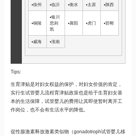
▪
徐州
▪
临沂
▪
衡水
▪
太原
▪
陕西
▪
银川
▪
铜陵
思则
▪
襄阳
▪
虎门
▪
邯郸
凯
▪
威海
▪
淮南
Tips:
生育津贴是对妇女权益的保护，对妇女价值的肯定，
实行生
试管婴儿流程
育津贴政策也是给于生育妇女基
本的生活保障，
试管婴儿的费用
让其即使暂时离开工
作岗位，也不会有生活水平的降低。
促性腺激素释放激素类似物（gonadotroph
试管婴儿移