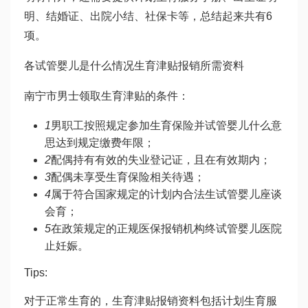
明、结婚证、出院小结、社保卡等，总结起来共有6
项。
各
试管婴儿是什么
情况生育津贴报销所需资料
南宁市男士领取生育津贴的条件：
1
男职工按照规定参加生育保险并
试管婴儿什么意
思
达到规定缴费年限；
2
配偶持有有效的失业登记证，且在有效期内；
3
配偶未享受生育保险相关待遇；
4
属于符合国家规定的计划内合法生
试管婴儿座谈
会
育；
5
在政策规定的正规医保报销机构终
试管婴儿医院
止妊娠。
Tips:
对于正常生育的，生育津贴报销资料包括计划生育服