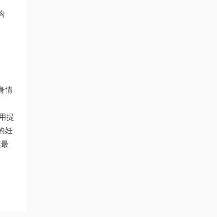
沟
身情
用
提
的妊
程
最