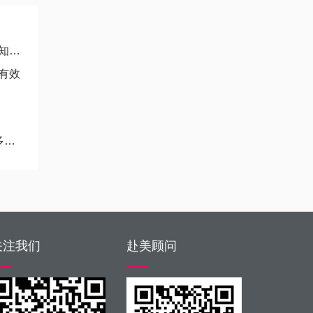
别
有效
搭
关注我们
赴美顾问