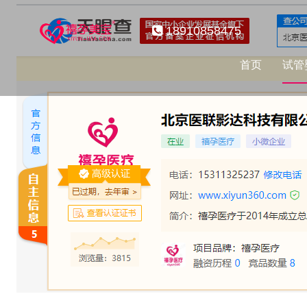
18910858475
首页
试管