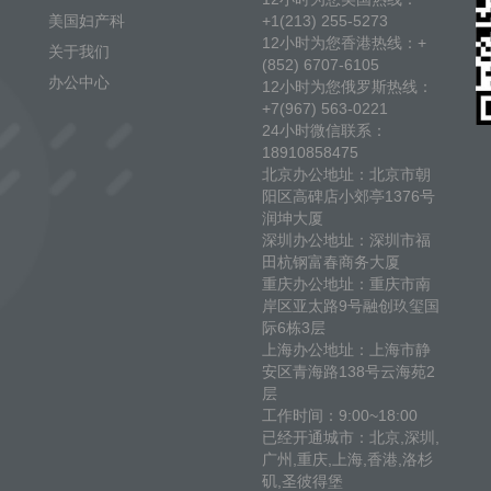
美国妇产科
+1(213) 255-5273
12小时为您香港热线：+
关于我们
(852) 6707-6105
办公中心
12小时为您俄罗斯热线：
+7(967) 563-0221
24小时微信联系：
18910858475
北京办公地址：北京市朝
阳区高碑店小郊亭1376号
润坤大厦
深圳办公地址：深圳市福
田杭钢富春商务大厦
重庆办公地址：重庆市南
岸区亚太路9号融创玖玺国
际6栋3层
上海办公地址：上海市静
安区青海路138号云海苑2
层
工作时间：9:00~18:00
已经开通城市：北京,深圳,
广州,重庆,上海,香港,洛杉
矶,圣彼得堡