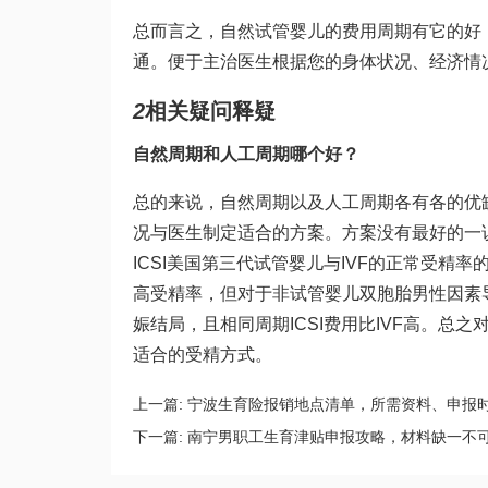
总而言之，自然
试管婴儿的费用
周期有它的好
通。便于主治医生根据您的身体状况、经济情
2
相关疑问释疑
自然周期和人工周期哪个好？
总的来说，自然周期以及人工周期各有各的优
况与医生制定适合的方案。方案没有最好的一
ICSI美国第三代试管婴儿与IVF的正常受精率的平
高受精率，但对于非
试管婴儿双胞胎
男性因素
娠结局，且相同周期ICSI费用比IVF高。总
适合的受精方式。
上一篇:
宁波生育险报销地点清单，所需资料、申报
下一篇:
南宁男职工生育津贴申报攻略，材料缺一不