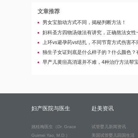
文章推荐
男女宝胎动方式不同，揭秘判断方法！
妇科圣方四物汤做法有讲究，正确熬法女性一定
上环vs避孕药vs结扎，不同节育方式伤害不
独生子女证到底是什么样子的？什么颜色？
早产儿黄疸高消退并不难，4种治疗方法帮宝宝快速降下来-美国
妇产医院与医生
赴美资讯
姚桂梅医生（Dr. Grace
试管婴儿新闻资讯
Guimei Yao, M.D.）
美国试管婴儿回国生活