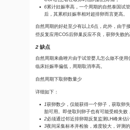
6
累计妊娠率高，一个周期的自然
泰国试
后，其累积妊娠率相对超排卵而言更高。
自然周期的好处至少有以上6点，此外，由于
些反复应用COS后卵巢反应不良，获卵失败
2
缺点
自然周期
来曲唑片
由于
试管婴儿怎么做
不使用
临床妊娠率偏低，周期取消率高。
自然周期下取卵数量少
详细如下：
1
获卵数少，仅能获得一个卵子，获取卵
胎可用。即使取到卵子也有可能受精失败
2
必须通过邻近排卵期反复监测LH峰来估
3
夜间采集标本并检验，难度较大，评测