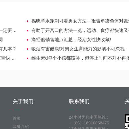
揭晓羊水穿刺可看男女方法，报告单染色体对数知晓性
要知晓
有助于开宫口的方法一览，运动、食疗都快速又
同
痛经贴销售地点汇总，经期女性快收藏!
有几本？
吸烟有害健康!对男女生育能力的影响不可忽视
试管婴儿
维生素d每个小孩都该补，但停止时间不对补再多也白
关于我们
联系我们
24小时为您中国热线：
首页
+（86）18910858475
套餐介绍
12小时为您美国热线：