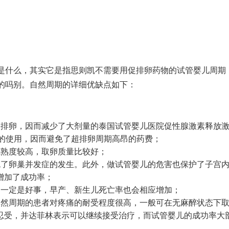
是什么，其实它是指
思则凯
不需要用促排卵药物的试管婴儿周期
的吗
别。自然周期的详细优缺点如下：
超排卵，因而减少了大剂量的
泰国试管婴儿医院
促性腺激素释放
等药物的使用，因而避免了超排卵周期高昂的药费；
成熟度较高，取卵质量比较好；
免了卵巢并发症的发生。此外，
做试管婴儿的危害
也保护了子宫
增加了成功率；
不一定是好事，早产、新生儿死亡率也会相应增加；
自然周期的患者对疼痛的耐受程度很高，一般可在无麻醉状态下
忍受，并
达菲林
表示可以继续接受治疗，而
试管婴儿的成功率
大