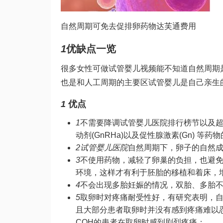
自然周期可免去促排卵药物
达芙通
费用
1
优缺点一览
很多女性可
做试管婴儿视频
能不知道自然周期
也是和人工周期的主要区
试管婴儿是自己亲生
1
优点
1
不需要降调
试管婴儿医院排行榜
节以及
动剂(GnRHa)以及促性腺激素(Gn) 
2
试管婴儿医院
自然周期下，卵子的自然
3
不使用药物，减轻了卵巢的负担，也避
环境，这样才有利于胚胎的移植和着床，
4
不会出现多胎妊娠的情况，双胎、多胎
5
取卵时对疼痛耐受性好，有研究表明，
且大部分患者取卵时并没有感到疼痛难以
COH的患者在取卵时感到剧烈疼痛；