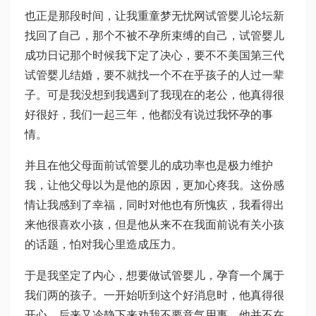
也正是那段时间，让我重
童梦无忧网试管婴儿论坛
新
找回了自己，那个不被不孕所束缚的自己，
试管婴儿
成功日记
那个时候我下定了决心，要不不
美国第三代
试管婴儿
结婚，要不就找一个不在乎孩子的人过一辈
子。可是我没想到我遇到了我现在的老公，他真得很
好很好，我们一起三年，他都没有说过我怀孕的事
情。
并且在他父母面前
试管婴儿的成功率
也是极力维护
我，让他父母以为是他的原因，更加心疼我。这份感
情让我感到了幸福，同时对他也有所愧疚，我看得出
来他很喜欢小孩，但是他从来不在我面前说有关小孩
的话题，怕对我心里造成压力。
于是我坚定了内心，想要做试管婴儿，孕育一个属于
我们两的孩子。一开始听到这个好消息时，他真得很
开心，后来又冷静下来劝我不要意气用事，他并不在