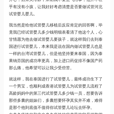
乎有没有小孩，让我好好考虑清楚是否要做试管
河北
试管婴儿
婴儿。
我当然是给他
试管婴儿移植后反应
肯定的回答啊，毕
竟我已经
试管婴儿多少钱明细表
看清了他这个人，心
甘情愿为他去做试管婴儿要孩子，就这样我们去到泰
国进行试管婴儿，本来我是说在国内做试管婴儿也是
一样的
台湾试管婴儿
，但是他坚持要来泰国，因为泰
果纳芬
国的成功率更高，加上进口药促排不像国产药
那么痛，他希望可以让我少受些苦。
就这样，我在泰国进行了试管婴儿，最终成功生下了
一个男宝，也顺利成
香港试管婴儿
为
试管婴儿流程
了
高龄妈妈中的
第三代试管婴儿多少钱
一员，想要告诉
那些多囊的姐妹们，多囊想要怀孕其实并不难，难得
是那个他到底值不值得你
试管婴儿论坛
去怀孕。