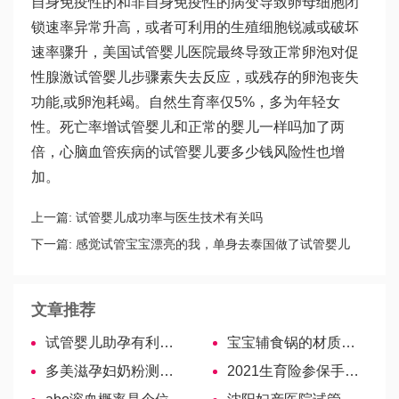
自身免疫性的和非自身免疫性的病变导致卵母细胞闭
锁速率异常升高，或者可利用的生殖细胞锐减或破坏
速率骤升，美国试管婴儿医院最终导致正常卵泡对促
性腺激
试管婴儿步骤
素失去反应，或残存的卵泡丧失
功能,或卵泡耗竭。自然生育率仅5%，多为年轻女
性。死亡率增
试管婴儿和正常的婴儿一样吗
加了两
倍，心脑血管疾病的
试管婴儿要多少钱
风险性也增
加。
上一篇:
试管婴儿成功率与医生技术有关吗
下一篇:
感觉试管宝宝漂亮的我，单身去泰国做了试管婴儿
文章推荐
试管婴儿助孕有利有弊，5个好处对比5个坏处
宝宝辅食锅的材质千千万万，哪种最实用还要看品牌
多美滋孕妇奶粉测评，怎么选可参考！
2021生育险参保手续合集！具体解读点击查看