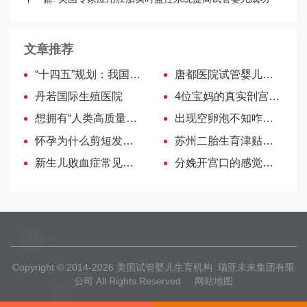
率！
文章推荐
“十四五”规划：我国将探索实施父母育儿假
唐都医院试管婴儿医生名单，2022助孕成功率高的大夫参考
丹若国际生殖医院
4位宝妈的真实剖宫产经历，告诉你到底是什么体验！
想拥有“人类高质量精子”，快get这6个心机小妙招
出现空卵泡不知咋办？治疗+食物帮你提高质量
怀孕为什么剪短发？你不知道的小秘密
苏州二胎生育津贴上万，领取流程看这里！
新生儿败血症常见的7大并发症，化脓性脑膜炎最高发！
分娩开宫口的感觉预先知，准妈妈有3大常见症状表现
Copyright © 2014-2026
美国试管婴儿生育机构
瑞亚未来集团有限
公司 All Rights Reserved
网站地图