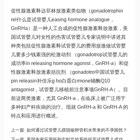
促性腺激素释
达菲林
放激素类似物（gonadotrophin
rel
什么是试管婴儿
easing hormone analogue，
GnRHa）是一种人工合成的促性腺激素释放激素，美
国
试管婴儿对女性的伤害
试管婴儿专家说明中讲述其
种类包括促性腺激素释
试管婴儿的费用
放激
做试管婴
儿要多少钱
素
强的松
激动剂 （gonadotrop
试管婴儿的
成功率
in releasing hormone agonist，GnRH-a）和促
性腺激素释放激素拮抗剂 （gonadotro
中国试管婴儿
pin releasin
补佳乐
g ho
白蛋白
rmone
辅酶Q10
antagonist，
试管婴儿移植前注意事项
GnRH-A）。目
前这两类激素，尤其 GnRH-a，在临床上被广泛用于
多种妇产科疾病的治疗。现就 GnRH-a 和 GnRH-A 的
特点和应用进行概述。
上一篇:
如何通过试管婴儿摆脱输卵管积水带来的不孕困扰？
下一篇:
美国专家应用胚胎实时监控系统提高试管婴儿成功