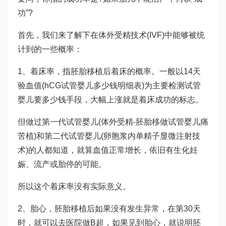
功”?
首先，我们来了解下在体外受精技术(IVF)中能够被统
计到的一些概率：
1、着床率，指胚胎移植后着床的概率。一般以14天
验血值(hCG
试管婴儿多少钱明细表
)为主要检测
试管
婴儿要多少钱
手段，大幅上涨就是着床成功的标志。
但做过第一代试管婴儿(体外受精-胚胎移
做试管婴儿痛
苦
植)和第二代试管婴儿(卵胞浆内单精子显微注射技
术)的人都知道，就算血值正常增长，依旧有生化妊
娠、流产或胎停的可能。
所以这个着床率没有实际意义。
2、胎心，胚胎移植后如果没有发生异常，在第30天
时，就可以去医院做B超，如果见到胎心，就说明胚