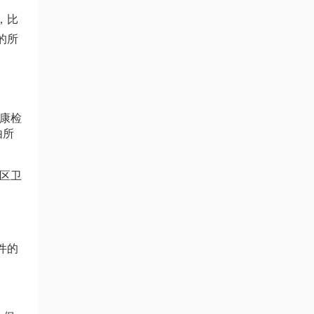
，比
的所
康检
由所
区卫
件的