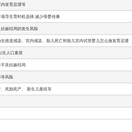
宫内发育迟缓等
事项
导生育时机选择;减少母婴传播
良妊娠结局的发生风险
功
生殖道感染、宫内感染、胎儿死亡和胎儿宫内
试管婴儿怎么做
发育迟缓
出生人口素质
等不良妊娠结局
形等风险
、死胎死产、 新生儿黄疽等