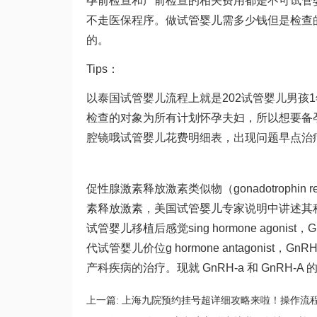
孕前检查和产前检查的相关费用都是不可
试管
不走医保程序。
做试管婴儿需多少钱
但是检查
的。
Tips：
以
泰国试管婴儿流程
上就是202
试管婴儿男孩
检查的对象为所有计划怀孕夫妇，所以想要备
腔镜
哦
试管婴儿花费明细表
，出现问题早点治
促性腺激素释放激素类似物（gonadotrophin re
素释放激素，美国试管婴儿专家说明中讲述其种类包
试管婴儿移植后感觉
sing hormone agoni
代试管婴儿价位
g hormone antagoni
产科疾病的治疗。现就 GnRH-a 和 GnRH-
上一篇:
上海九院预约挂号超详细攻略来啦！操作流