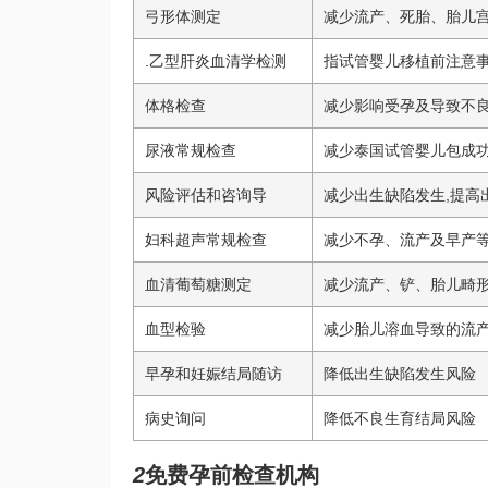
弓形体测定
减少流产、死胎、胎儿
.乙型肝炎血清学检测
指
试管婴儿移植前注意
体格检查
减少影响受孕及导致不
尿液常规检查
减少
泰国试管婴儿包成
风险评估和咨询导
减少出生缺陷发生,提高
妇科超声常规检查
减少不孕、流产及早产
血清葡萄糖测定
减少流产、铲、胎儿畸
血型检验
减少胎儿溶血导致的流产
早孕和妊娠结局随访
降低出生缺陷发生风险
病史询问
降低不良生育结局风险
2
免费孕前检查机构