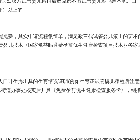
者夫妇双方
试管婴儿移植后反应
都不
做试管婴儿疼吗
是本地户口
化）以上的。
能免费，其实申请流程很简单，满足政
三代试管婴儿
策上的要求
管婴儿技术
《国家免
芬吗通
费孕前优生健康检查项目技术服务家
人口计生办出具的生育情况证明(例如生育证
试管婴儿移植后注意
儿
街道办事处核实后开具《免费孕前优生健康检查服务卡》，到