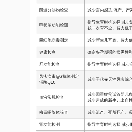
阴道分泌物检查
减少言内感染,流产、产
指导生育时机选择;减
甲状腺功能检测
钱一次
育不全、智力低
巨细胞病毒测定
减少新生儿耳聋、智力
健康检查
确定备孕期
强的松
男性
肝功能检查
指导生育时机选择;减少
风疹病毒IgG抗体测定
减少子代先天性风疹综合
辅酶Q10
减少因重症贫
试管婴儿
血液常规检查
减少造成的新生儿出血
梅毒螺旋体筛查
减少流产、死胎死产、
肾功能检测
指导生育时机选择;减少