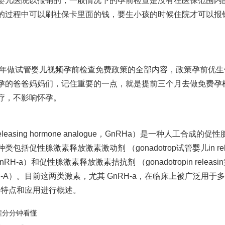
婴儿医院
以报销的，一般情况下的孕前检查是没有在医保范围内
的过程中可以刷社保卡里面的钱，要生小孩的时候住院才可以报
1年
做试管婴儿视频
孕前检查免费政策的全部内容，政策孕前优生
孕的爸爸妈妈们，记住重要的一点，就是提前三个月去做免费孕
疗，不影响怀孕。
leasing hormone analogue，GnRHa）是一种人工合成的促
括促性腺激素释放激素激动剂 （gonadotrop
试管婴儿
in r
st，GnRH-a）和促性腺激素释放激素拮抗剂 （gonadotropin releasin
st，GnRH-A）。目前这两类激素，尤其 GnRH-a，在临床上被广泛用于
A 的特点和应用进行概述。
程分分钟看懂