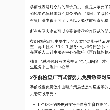
孕前检查是对今后的孩子负责，但是大家要了
如说染色体检查就不是免费的。我国为了减轻
有项目基本很全面了，所以大概孕前检查免费
所有备孕夫妻都可以享受免费孕检
泰国试管婴
案例-国家政策中要求，区人
试管婴儿移植后注
查，再由社区卫生计生服务中心和各街(乡)计
在区的人口计生服务中心在取得《医疗机构执
柚喜-也就是说只有国家规定的定点医院，才
生服务
来曲唑片
中心等
3
孕前检查
广西试管婴儿
免费政策对
孕前检查免费政
来曲唑片
策虽然是对应备孕的
夫妻可以享受：
1.准备怀孕的夫妇并符合国家生育政策的