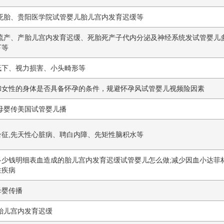
死胎、
贵阳医学院试管婴儿
胎儿宫内发育迟缓等
少流产、产胎儿宫内发育迟缓、死胎死产子代内分泌及神经系统发
试管婴儿
下等
低下、视力损害、小头畸形等
和女性的身体是否具备怀孕的条件，规避怀孕风
试管婴儿视频
险因素
母婴传
美国试管婴儿
播
征,先天性心脏病、聘白内障、先矩性脑积水等
多少钱明细表
血造成的胎儿宫内发育迟缓
试管婴儿怎么做
;减少因血小
达菲
性疾病
母婴传播
胎儿宫内发育迟缓