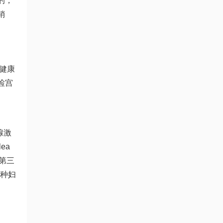
的，
销
健康
检
宫
性腺激
elea
第三
多种妇