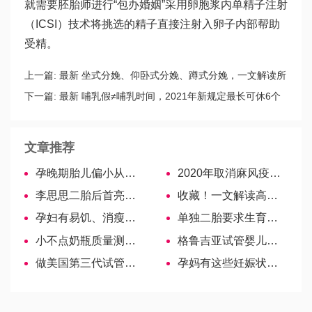
就需要胚胎师进行“包办婚姻”采用卵胞浆内单精子注射
（ICSI）技术将挑选的精子直接注射入卵子内部帮助
受精。
上一篇:
最新 坐式分娩、仰卧式分娩、蹲式分娩，一文解读所
有区别
下一篇:
最新 哺乳假≠哺乳时间，2021年新规定最长可休6个
月
文章推荐
孕晚期胎儿偏小从饮食入手，长胎不长肉的吃喝方式来了
2020年取消麻风疫苗，没打完补种麻腮风有三大好处
李思思二胎后首亮相，美丽如初！
收藏！一文解读高位破水会流几次、流多久、是否会流完
孕妇有易饥、消瘦症状需当心！
单独二胎要求生育间隔时间各地不同，四川规定最长 要求4年以上
小不点奶瓶质量测评！口碑好不是没有道理
格鲁吉亚试管婴儿时间各有不同，具体多少视个体情况而定！
做美国第三代试管婴儿，还会出现反复流产的情况吗？
孕妈有这些妊娠状况,赴美生子需谨慎!