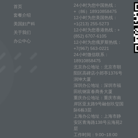
24小时为您中国热线：
首页
+（86）18910858475
套餐介绍
12小时为您美国热线：
美国妇产科
+1(213) 255-5273
12小时为您香港热线：+
关于我们
(852) 6707-6105
办公中心
12小时为您俄罗斯热线：
+7(967) 563-0221
24小时微信联系：
18910858475
北京办公地址：北京市朝
阳区高碑店小郊亭1376号
润坤大厦
深圳办公地址：深圳市福
田杭钢富春商务大厦
重庆办公地址：重庆市南
岸区亚太路9号融创玖玺国
际6栋3层
上海办公地址：上海市静
安区青海路138号云海苑2
层
工作时间：9:00~18:00