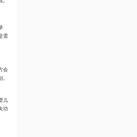
院。
录
是需
方会
别。
婴儿
失功