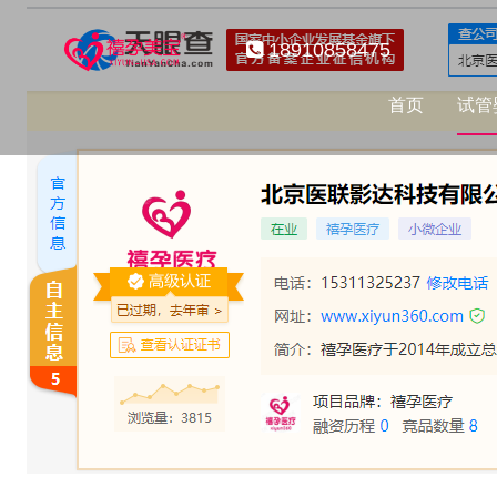
18910858475
首页
试管