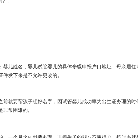
明》。
：婴儿姓名，婴儿
试管婴儿的具体步骤
申报户口地址，母亲居住
证件发下来是不允许更改的。
之前就要帮孩子想好名字，因
试管婴儿成功率
为出生证办理的时
是非常困难的。
的，一个月之内就要办理，非婚生子的朋友不用担心，按时办就