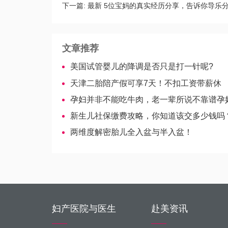
下一篇:
最新 5位宝妈的真实经历分享，告诉你导乐
文章推荐
美国试管婴儿的降调是否只是打一针呢?
天津二胎陪产假可享7天！不扣工资带薪休
孕妇并非不能吃牛肉，老一辈所说不靠谱孕妇千
新生儿社保缴费攻略，你知道该交多少钱吗
两维度解密胎儿全入盆与半入盆！
妇产医院与医生
赴美资讯