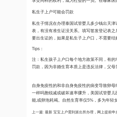
享受同样的权利，成为社会的一员。在哪家医
私生子上户可能会罚款
私生子情况在办理
泰国试管婴儿多少钱
出
天津
表，有没有准生证没关系。填写签发登记表之
要出生证的，如果是私生子上户口，不需要结
Tips：
注：私生孩子上户口每个地方政策不同，有的
罚款，因为非婚生育本质上是违反法律，父母
自身免疫性的和非自身免疫性的病变导致卵母
一样吗
胞锐减或破坏速率骤升，美国试管婴儿
能,或卵泡耗竭。自然生育率仅5%，多为年
上一篇:
最新 宝宝上户需到派出所办理，网上提前申