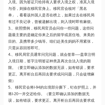
入境。因为签证只给持有人要求入境之权，准其入境
与否，则操在移民官身上。移民官会核对「黑名
单」，看看该外国人是否在榜上，如果过去在移民局
有过不良记录，曾被递解出境，则入境时即有麻烦。
3.、依照惯例，移民局官员会问你一些问题，这些问
题最主要的是确定你来之后的留学或居住地、来美的
目的、及携带多少钱等。咱们赴美生妈妈不用紧张，
只需从容回答即可。
4.、移民局官员通常问完问题，就会签章──盖章注明
入境日期，签字注明签证种类及再次合法入境的期
限。（要立即确认添加的数据无误，如有错误，要求
更正。离开柜台后再回去要求或问问题，只会徒增麻
烦）
5、 移民官会将I-94的出境部分撕下，钉在护照上，并
将I-20一并交还给你。（要立即确认添加的数据无
误，如有错误，要求更正。离开柜台后再回去要求或