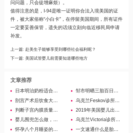
问问题，只会徒增麻烦）。
值得注意的是，I-94是唯一证明你合法入境美国的证
件，被大家俗称“小白卡”，在停留美国期间，所有证件
一定要妥善保管，遗失的话须立刻向临近移民局申请
补发。
上一篇:
赴美生子能够享受到哪些社会福利呢？
下一篇:
美国试管婴儿前需要知道哪些地方
文章推荐
日本明治奶粉适合中国宝宝，奶源、配方两维度可以看出
邹市明晒三胎百日宴照，儿子国籍再度引争议
剖宫产术后饮食大科普，我来告诉你吃什么好！
乌克兰Feskov诊所最负责的医生—Zozulina Alexandra Nikolaevna
判断子宫内膜质量好不好很简单，仅一项检查就能知晓
2019年美国婴儿出生有关的行业的现状如何？
婴儿围兜怎么做，三分钟手把手教会你
乌克兰Victoria诊所医生—Atamanchuk Irina Nikolaevna
怀孕八个月睡姿的注意事项，平躺or侧卧？
一文速通什么是胎盘早剥，一度、二度、三度定义各不同-美国试管婴儿