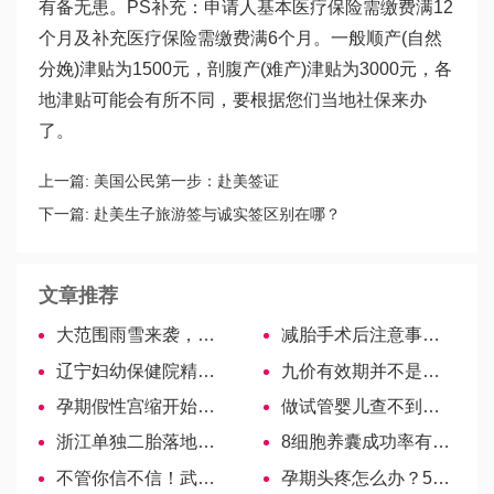
有备无患。PS补充：申请人基本医疗保险需缴费满12
个月及补充医疗保险需缴费满6个月。一般顺产(自然
分娩)津贴为1500元，剖腹产(难产)津贴为3000元，各
地津贴可能会有所不同，要根据您们当地社保来办
了。
上一篇:
美国公民第一步：赴美签证
下一篇:
赴美生子旅游签与诚实签区别在哪？
文章推荐
大范围雨雪来袭，家有萌宝怎样做可以预防感冒
减胎手术后注意事项勿忽视，饮食+生活皆有诸多禁忌-美国试管婴儿
辽宁妇幼保健院精子库申请攻略，供精流程及费用参考
九价有效期并不是只有5年，免疫时间因体质而异
孕期假性宫缩开始时间揭秘！
做试管婴儿查不到进度别担心，手把手教你查询诊疗记录
浙江单独二胎落地实施，方案、细则详解
8细胞养囊成功率有多高？一分钟带你了解！
不管你信不信！武汉一男子采耳后耳朵感染脚气
孕期头疼怎么办？5招快速缓解