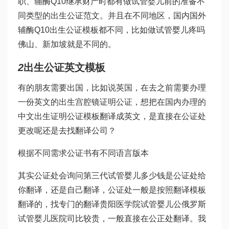
职、
辅酶Q10
继承财产时都有
做试管婴儿前的准备
不
同类型的出生公证范文。并且在不同地区，国内国外
辅酶Q10
出生公证模板都不同，比如
做试管婴儿疼吗
佛山、新加坡就是不同的。
2
出生公证英文模板
有的朋友需要出国，比如说英国，在去之前需要办理
一份英文的出生
宫腔镜
证明公证，想把在国内办理的
中文出生证明公证模板翻译成英文，是直接在公证处
更改呢还是去找翻译公司？
根据不同需求公证书有不同语言版本
其实公证处会询问
第三代试管婴儿多少钱
是公证处给
你翻译，还是自己翻译，公证处一般是按照翻译模板
翻译的，找专门的翻译
贵阳医学院试管婴儿
公
俄罗斯
试管婴儿医院
司比较贵，一般直接在公正处翻译。我