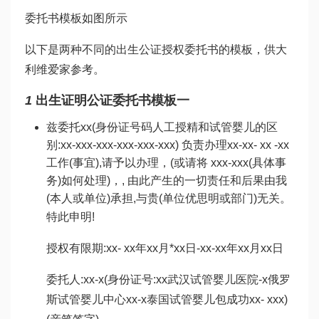
委托书模板如图所示
以下是两种不同的出生公证授权委托书的模板，供大
利维爱
家参考。
1
出生证明公证委托书模板一
兹委托xx(身份证号码
人工授精和试管婴儿的区
别
:xx-xxx-xxx-xxx-xxx-xxx) 负责办理xx-xx- xx -xx
工作(事宜),请予以办理，(或请将 xxx-xxx(具体事
务)如何处理)，, 由此产生的一切责任和后果由我
(本人或单位)承担,与贵(单位
优思明
或部门)无关。
特此申明!
授权有限期:xx- xx年xx月*xx日-xx-xx年xx月xx日
委托人:xx-x(身份证号:xx
武汉试管婴儿医院
-x
俄罗
斯试管婴儿中心
xx-x
泰国试管婴儿包成功
xx- xxx)