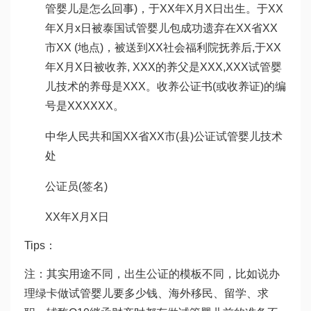
管婴儿是怎么回事
)，于XX年X月X日出生。于XX
年X月x日被
泰国试管婴儿包成功
遗弃在XX省XX
市XX (地点)，被送到XX社会福利院抚养后,于XX
年X月X日被收养, XXX的养父是XXX,XXX
试管婴
儿技术
的养母是XXX。收养公证书(或收养证)的编
号是XXXXXX。
中华人民共和国XX省XX市(县)公证
试管婴儿技术
处
公证员(签名)
XX年X月X日
Tips：
注：其实用途不同，出生公证的模板不同，比如说办
理绿卡
做试管婴儿要多少钱
、海外移民、留学、求