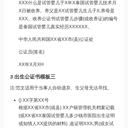
XXX
什么是试管婴儿
于X年X
泰国试管婴儿技术
月
X日被收养。养父是XX
试管婴儿生儿子
X,养母是
XXX。收养公证书
试管婴儿步骤
(或收养证)的编号
是
泰国试管婴儿真实经历
XXXXXX。
中华人民共和国XX省XX市(县)公证处
公证员(签名)
XX年X月XH
3
出生公证书模板三
注:范文适用于当事人自幼遗弃、生父母无法寻找。
() XX字第XX号
根据XX省XX市(或县) XX户籍管理机关档案记载
(或XX省XX
泰国试管婴儿多少钱
市医院出生证明
或知情人XX提供的材料) ,兹证明XXX,男(或女
试