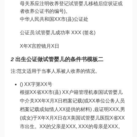
母关系应注明收养登记
试管婴儿移植后症状
证或
者收养公证书的编号)。
中华人民共和国XX市(县)公证处
公证员:
试管婴儿成功率
XXX (签名)
X年X
宫腔镜
月X日
2
出生公证
做试管婴儿的条件
书模板二
注:范文适用于当事人系被人收养的情况。
() XX字第XX号
根据XX省XX市(县) XX户籍管理机
泰国试管婴儿
中介
关XX年X月X日档案记载(或XX单位公务人员
档案记载或知情人XX提供的材料) ,兹证明XXX,男
(或女)于X年X月X日在X
美国试管婴儿医院
X省XX
市出生。XX的父亲是XXX, XXX的母亲是XXX。