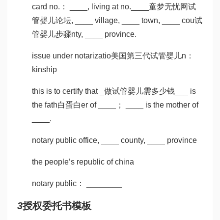
card no.： ____, living at no.____
童梦无忧网试
管婴儿论坛
, ____ village, ____ town, ____ cou
试
管婴儿步骤
nty, ____ province.
issue under notarizatio
美国第三代试管婴儿
n：
kinship
this is to certify that _
做试管婴儿需多少钱
___ is
the fath
白蛋白
er of ____； ____ is the mother of
____.
notary public office, ____ county, ____ province
the people’s republic of china
notary public： ________
3
授权委托书模板