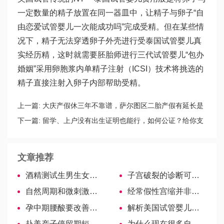
一定数量的精子放置在同一器皿中，让精子与卵子“自
由恋爱
试管婴儿一次能成功吗
”完成受精。但在某些情
况下，精子无法穿透卵子外壳进行受
泰国试管婴儿真
实经历
精，这时就需要胚胎师进行
三代试管婴儿
“包办
婚姻”采用卵胞浆内单精子注射（ICSI）技术将挑选的
精子直接注射入卵子内部帮助受精。
上一篇:
大庆产假休三年不靠谱，萨尔图区二胎产假有延长是
真的
下一篇:
留学、上户没有出生证明也能行，如何公证？给你支
一招
文章推荐
酒精测试生男生女有讲究，速度领取
子宫破裂的诊断可从两方面下手，超声+症状准确率更高
自然周期和微刺激方案区别解析，看看哪个适合你！
经常假性宫缩并非会早产，几率真没你想象的那么高！
孕中期腰酸要改善，4个小妙招让孕妇腰更舒服-吉尔吉斯斯坦试管婴儿
解析美国试管婴儿成功率高的三大诀窍！
赴美产子停留期短怎么延期？
为什么现在很多自然受孕的选择做美国试管