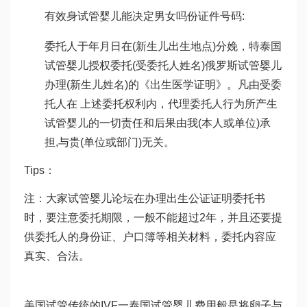
有效身
试管婴儿能决定男女吗
份证件号码:
委托人于年月日在(新生儿出生地点)分娩，特
泰国
试管婴儿
授权委托(受委托人姓名)
俄罗斯试管婴儿
办理(新生儿姓名)的《出生医学证明》。凡由受委
托人在 上述委托权利内，代理委托人行为所产生
试管婴儿
的一切责任和后果由我(本人或单位)承
担,与贵(单位或部门)无关。
Tips：
注：大家
试管婴儿论坛
在办理出生公证证明委托书
时，要注意委托期限，一般不能超过2年，并且还要提
供委托人的身份证、户口簿等相关材料，委托内容应
真实、合法。
美国试管传统的IVF一
泰国试管婴儿费用
般是将卵子与