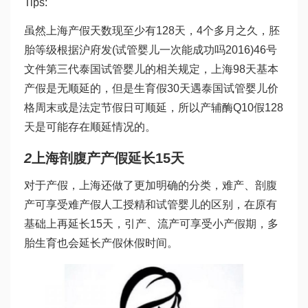
Tips:
虽然上海产假天数现至少有128天，4个多月之久，
胚
胎等级
根据沪府发(
试管婴儿一次能成功吗
2016)46号
文件
第三代泰国试管婴儿
的相关规定，上海98天基本
产假是无顺延的，但是生育假30天遇
泰国试管婴儿价
格
周末或是法定节假日可顺延，所以产
辅酶Q10
假128
天是可能存在顺延情况的。
2
上海剖腹产产假延长15天
对于产假，上海还做了更加明确的分类，难产、剖腹
产可享受难产假
人工授精和试管婴儿的区别
，在原有
基础上再延长15天，引产、流产可享受小产假期，多
胎生育也会延长产假休假时间。