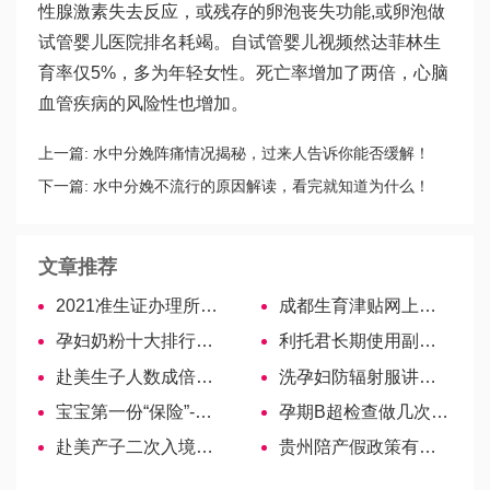
性腺激素失去反应，或残存的卵泡丧失功能,或卵泡
做
试管婴儿医院排名
耗竭。自
试管婴儿视频
然
达菲林
生
育率仅5%，多为年轻女性。死亡率增加了两倍，心脑
血管疾病的风险性也增加。
上一篇:
水中分娩阵痛情况揭秘，过来人告诉你能否缓解！
下一篇:
水中分娩不流行的原因解读，看完就知道为什么！
文章推荐
2021准生证办理所需材料一览！一文说清
成都生育津贴网上申报步骤解析，最快30天可到账！
孕妇奶粉十大排行榜，教你如何选择！
利托君长期使用副作用大！一般需要使用多久提前知晓
赴美生子人数成倍增长原因
洗孕妇防辐射服讲究多，3种科学清洗方法全方位教学
宝宝第一份“保险”-脐带血造血干细胞储存
孕期B超检查做几次？一文为你解读
赴美产子​二次入境，不让进去了的原因
贵州陪产假政策有调整！