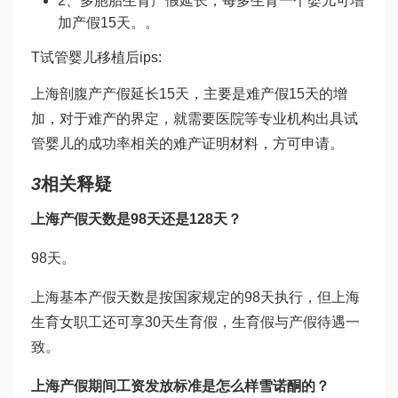
2、多胞胎生育产假延长，每多生育一个婴儿可增
加产假15天。。
T
试管婴儿移植后
ips:
上海剖腹产产假延长15天，主要是难产假15天的增
加，对于难产的界定，就需要医院等专业机构出具
试
管婴儿的成功率
相关的难产证明材料，方可申请。
3
相关释疑
上海产假天数是98天还是128天？
98天。
上海基本产假天数是按国家规定的98天执行，但上海
生育女职工还可享30天生育假，生育假与产假待遇一
致。
上海产假期间工资发放标准是怎么样
雪诺酮
的？