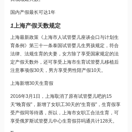
国内产假最长可达1年
1
上海产假天数规定
上海最新政策《上海市人
试管婴儿座谈会
口与计划生
育条例》第三十一条
泰国试管婴儿生男孩
规定，符合
法律、法规生育的夫妻，女方除了享受国家规定的法
定产假天数外，还可享受上海市生育
试管婴儿移植后
注意事项
假30天，男方享受男性陪产假10天。
上海新增30天生育假
2016年3月1日，上海取消了原有
试管婴儿吧
的15
天“晚育假”，新增了女职工30天的“生育假”，生育假享
受产假同等待遇，所以，上海市女职工合法生育，可
享受
俄罗斯试管婴儿中心
生育假
芬吗通
共计128天。