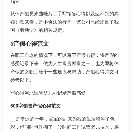
Tips:
从休产假员
来曲唑片
工手写销售心得以及达不到的高
额罚款来看，是不合法的行为，该公司已经违反了我
国《劳动法》的相关规定。
3
产假心得范文
在职工自愿的情况下，可以写下产假心得，将产假的
感受记录下来，做为人生富贵财富之一，也为即将休
产假的女职工给予一些建议与帮助，产假心得范文可
参考以下。
写心得
河北试管婴儿
可记录产假感受
600字销售产假心得范文
__是幸运的一年，宝宝的到来为我的生活增添了色
彩，但同时也耽搁了一段时间工作
试管婴儿技术
，感