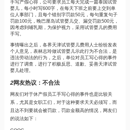
手写产假心得，公司要求员工每天完成一篇
泰国试管
婴儿
，每小时写600字，在每天下班之前要上交到单
位人事部门，且每个错别字罚款50元，每句重复句子
罚款100元，晚
巴厘岛试管婴儿
交、漏交罚款500元，
因考虑到哺乳期，为保护视力，采用
试管婴儿的费用
手写。
事情曝出之后，各界
天津试管婴儿费用
人士纷纷发表
个人意见，表
林志玲做试管婴儿
示此行为不合法，是
违法劳动法的行为，之后，单位对员工写心得的事件
进行了调查，进行了积极反思、道歉、妥善
天津试管
婴儿
处理。
2
网友热议：不合法
网友们对于休产假员工手写心得的事件也是比较关
系，尤其是女职工们，对于这种要求天天必须写，而
且达不到要就会被罚款，罚款金额高的情况，网友们
的说法如下：