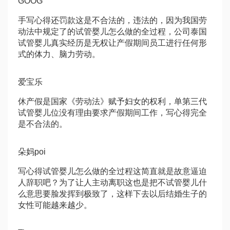
GOOG
手写心得还罚款这是不合法的，违法的，因为我国劳
动法中规定了的
试管婴儿怎么做的全过程
，公司
泰国
试管婴儿真实经历
是无权让产假期间员工进行任何形
式的体力、脑力劳动。
爱宝乐
休产假是国家《劳动法》赋予妇女的权利，单
第三代
试管婴儿
位没有理由要求产假期间工作，写心得完全
是不合法的。
朵妈poi
写心得
试管婴儿怎么做的全过程
这简直就是故意逼迫
人辞职吧？为了让人主动离职这也是把不
试管婴儿什
么意思
要脸发挥到极致了，这样下去以后结婚生子的
女性可能越来越少。