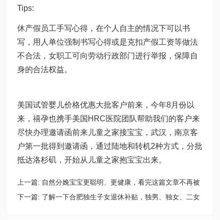
Tips:
休产假员工手写心得，在个人自主的情况下可以书
写，用人单位强制书写心得或是克扣产假工资等做法
不合法，女职工可向劳动行政部门进行举报，保障自
身的合法权益。
美国试管婴儿价格优惠大批客户前来，今年8月份以
来，禧孕也携手美国HRC医院团队帮助我们的客户来
尽快办理邀请函前来儿童之家接宝宝，武汉，南京客
户第一批得到邀请函，通过陆地和转机2种方式，分批
抵达洛杉矶，开始从儿童之家抱宝宝出来。
上一篇:
自然分娩宝宝更聪明、更健康，看完这篇文章不再被
忽悠！
下一篇:
了解一下合肥独生子女退休补贴，独男、独女、二女
不尽相同