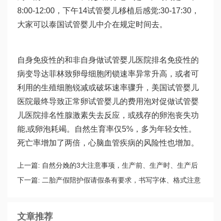
8:00-12:00，下午14
试管婴儿移植后感觉
:30-17:30，
大家可以
泰国试管婴儿中介
在规定时间去。
自身免疫性的和非自身
做试管婴儿医院排名
免疫性的
病变导
达菲林
致卵母细胞闭锁速率异常升高，或者可
利用的生殖细胞锐减或破坏速率骤升，美国试管婴儿
医院最终导致正常卵
试管婴儿的费用
泡对促
做试管婴
儿医院排名
性腺激素失去反应，或残存的卵泡丧失功
能,或卵泡耗竭。自然生育率仅5%，多为年轻女性。
死亡率增加了两倍，心脑血管疾病的风险性也增加。
上一篇:
自然分娩的3大注意事项，生产前、生产时、生产后
全都有
下一篇:
二胎产假陪护假请假条有要求，书写字体、格式注意
4点
文章推荐