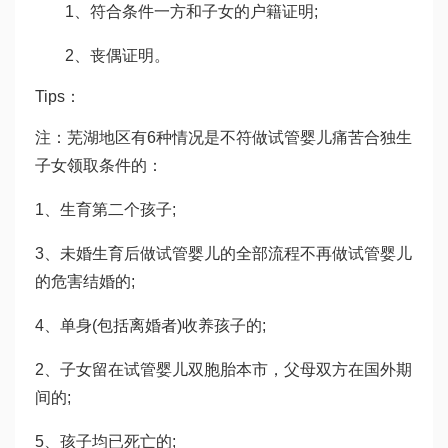
1、符合条件一方和子女的户籍证明;
2、丧偶证明。
Tips：
注：芜湖地区有6种情况是不符
做试管婴儿痛苦
合独生
子女领取条件的：
1、生育第二个孩子;
3、未婚生育后
做试管婴儿的全部流程
不再
做试管婴儿
的危害
结婚的;
4、单身(包括离婚者)收养孩子的;
2、子女留在
试管婴儿双胞胎
本市，父母双方在国外期
间的;
5、孩子均已死亡的;