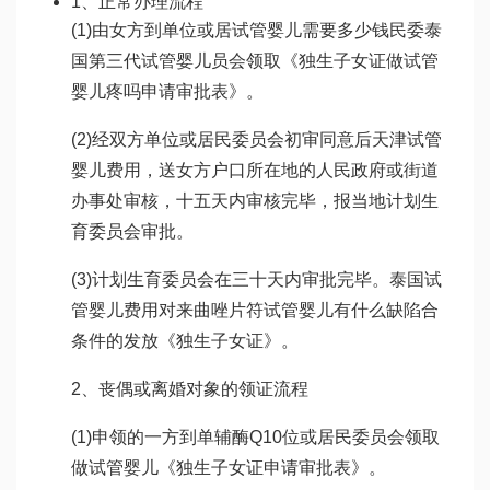
1、正常办理流程
(1)由女方到单位或居
试管婴儿需要多少钱
民委
泰
国第三代试管婴儿
员会领取《独生子女证
做试管
婴儿疼吗
申请审批表》。
(2)经双方单位或居民委员会初审同意后
天津试管
婴儿费用
，送女方户口所在地的人民政府或街道
办事处审核，十五天内审核完毕，报当地计划生
育委员会审批。
(3)计划生育委员会在三十天内审批完毕。
泰国试
管婴儿费用
对
来曲唑片
符
试管婴儿有什么缺陷
合
条件的发放《独生子女证》。
2、丧偶或离婚对象的领证流程
(1)申领的一方到单
辅酶Q10
位或居民委员会领取
做试管婴儿
《独生子女证申请审批表》。