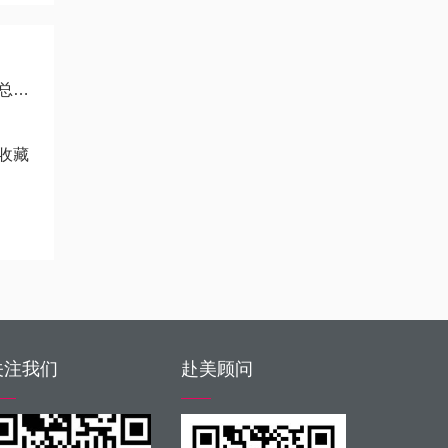
笨
收藏
！
关注我们
赴美顾问