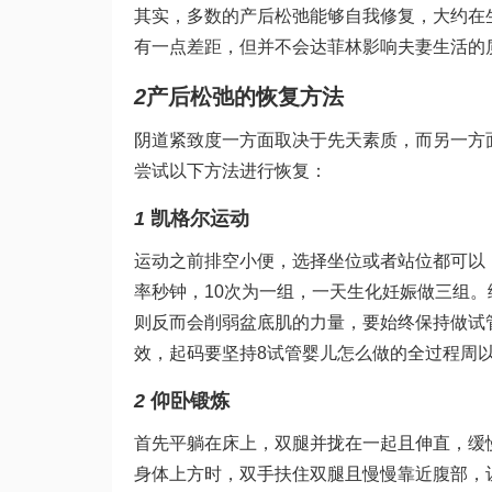
其实，多数的产后松弛能够自我修复，大约在
有一点差距，但并不会
达菲林
影响夫妻生活的
2
产后松弛的恢复方法
阴道紧致度一方面取决于先天素质，而另一方
尝试以下方法进行恢复：
1
凯格尔运动
运动之前排空小便，选择坐位或者站位都可以
率
秒钟，10次为一组，一天
生化妊娠
做三组。
则反而会削弱盆底肌的力量，要始终保持
做试
效，起码要坚持8
试管婴儿怎么做的全过程
周
2
仰卧锻炼
首先平躺在床上，双腿并拢在一起且伸直，缓
身体上方时，双手扶住双腿且慢慢靠近腹部，