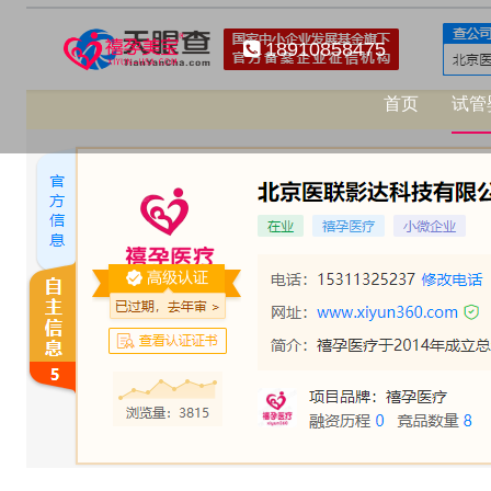
18910858475
首页
试管