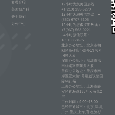
套餐介绍
12小时为您美国热线：
美国妇产科
+1(213) 255-5273
12小时为您香港热线：+
关于我们
(852) 6707-6105
办公中心
12小时为您俄罗斯热线：
+7(967) 563-0221
24小时微信联系：
18910858475
北京办公地址：北京市朝
阳区高碑店小郊亭1376号
润坤大厦
深圳办公地址：深圳市福
田杭钢富春商务大厦
重庆办公地址：重庆市南
岸区亚太路9号融创玖玺国
际6栋3层
上海办公地址：上海市静
安区青海路138号云海苑2
层
工作时间：9:00~18:00
已经开通城市：北京,深圳,
广州,重庆,上海,香港,洛杉