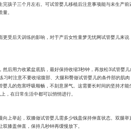
生完孩子三个月左右。可
试管婴儿移植后注意事项
能与未生产前
质量。
面更受后天训练的影响，对于产后女性
童梦无忧网试管婴儿
来说
，然后用力收紧盆底肌，最好保持收缩3秒钟，再放松3
试管婴儿
练习时注意不要收缩腹部、大腿和臀
做试管婴儿的条件
部的肌肉
管婴儿的危害
呼吸顺畅，不刻意屏气。这需要长时间的坚持才能
以上，在日常生活中都可以悄悄进行。
慢向上举起，双膝
做试管婴儿需多少钱
盖保持伸直状态。双腿举
让双膝盖伸直，保持几秒钟再缓慢放下。