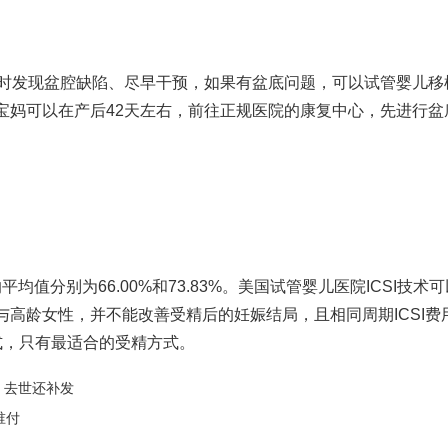
及时发现盆腔缺陷、尽早干预，如果有盆底问题，可以
试管婴儿移
宝妈可以在产后42天左右，前往正规医院的康复中心，先进行盆
均值分别为66.00%和73.83%。
美国试管婴儿医院
ICSI技术
高龄女性，并不能改善受精后的妊娠结局，且相同周期ICSI费
式，只有最适合的受精方式。
，去世还补发
谁付