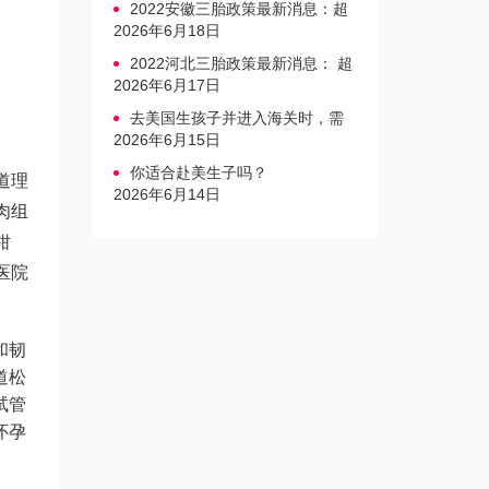
2022安徽三胎政策最新消息：超
生家庭罚款标准更新
2026年6月18日
2022河北三胎政策最新消息： 超
生三孩不再缴纳社会抚养费
2026年6月17日
去美国生孩子并进入海关时，需
要注意的事项是什么？
2026年6月15日
你适合赴美生子吗？
道理
2026年6月14日
肉组
钳
医院
和韧
道松
试管
怀孕