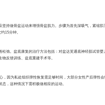
应坚持做骨盆运动来增强骨盆肌力。步骤为首先深吸气，紧缩肛门
约15分钟。
善松弛。盆底康复的治疗方法包括：对盆
达芙通
底神经肌
试管婴
生物反馈训练、盆底重建手术等。
担心，因为私处组织弹性恢复需足够时间，大部分女性产后弹性会
状态，这种情况下需积极做相应的运动。