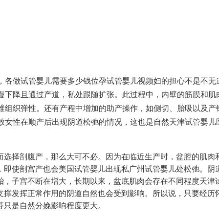
，各
做试管婴儿需要多少钱
位孕
试管婴儿视频
妇的担心不是不无
慢下降且通过产道，私处跟随扩张。此过程中，内壁的筋膜和肌
维组织弹性。还有产程中增加的助产操作，如侧切、胎吸以及产
致女性在顺产后出现阴道松弛的情况，这也是自然
天津试管婴儿
而选择剖腹产，那么大可不必。因为在临近生产时，盆腔的肌肉
，即使剖宫产也会
美国试管婴儿
出现私
广州试管婴儿
处松弛。阴
胎，子宫不断在增大，长期以来，盆底肌肉会存在不同程度
天津
支撑发挥正常作用的阴道自然也会受到影响。所以说，只要经历
芬
只是自然分娩影响程度更大。