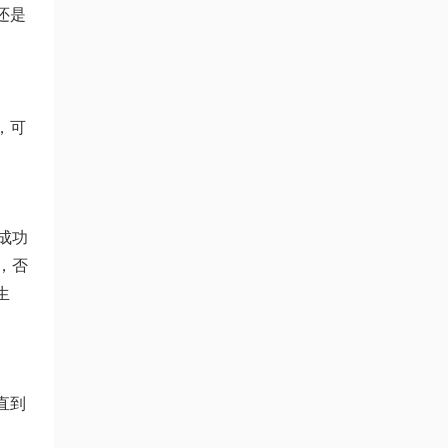
还是
，可
成功
，否
生
直到