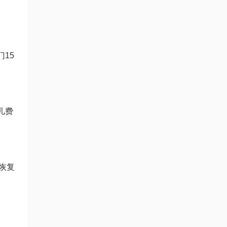
15
儿费
恢复