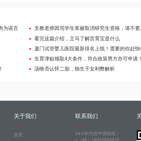
肉为谣言
支教老师因骂学生笨被取消研究生资格，请不要总说孩子
看完这篇介绍，立马了解宫育宝是什么
厦门试管婴儿医院最新排名上线！需要的你赶快
生育津贴领取4大条件，符合政策男方亦可申请
！
汤唯否认怀二胎，独生子女利弊解析
关于我们
联系我们
24小时为您中国热线：
首页
+（86）18910858475