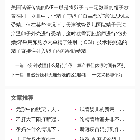
美国试管传统的IVF一般是将卵子与一定数量的精子放
置在同一器皿中，让精子与卵子“自由恋爱”完
优思明
成
受精。但在某些情况下，
天津试管婴儿医院
精子无法
穿透卵子外壳进行受精，这时就需要胚胎师进行“包办
婚姻”采用卵胞浆内单精子注射（ICSI）技术将挑选的
精子直接注射入卵子内部帮助受精。
上一篇:
2分钟读懂什么是待产假，算产假但休假时间有区别
下一篇:
自然分娩和无痛分娩的区别解析，一文揭秘哪个好！
文章推荐
无形中的默契，夫妻冷战分别出门买回相同菜
试管婴儿的费用：做第三代试管婴儿一次大概需要多少钱！
乙肝大三阳打新冠疫苗的后果剖析，能否接种一文告诉你
输精管堵塞并非不能治愈！手术成功率没你想象中低
孕妈在什么情况下会被遣返？
新冠疫苗混打副作用剖析，是否会影响免疫效果已有定论
上环危及生育能力，科学认知上环影响
禧孕-泰国试管婴儿怀孕中卵母细胞的发生和成熟