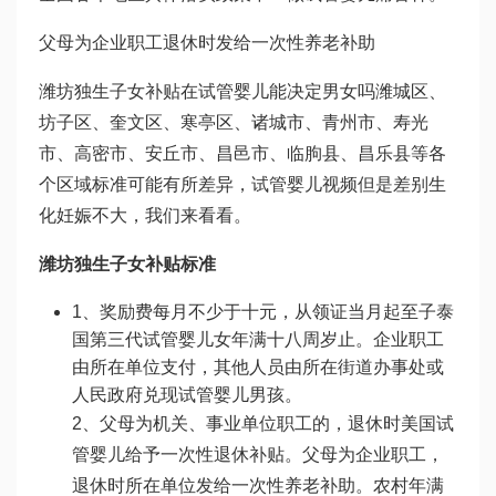
父母为企业职工退休时发给一次性养老补助
潍坊独生子女补贴在
试管婴儿能决定男女吗
潍城区、
坊子区、奎文区、寒亭区、诸城市、青州市、寿光
市、高密市、安丘市、昌邑市、临朐县、昌乐县等各
个区域标准可能有所差异，
试管婴儿视频
但是差别
生
化妊娠
不大，我们来看看。
潍坊独生子女补贴标准
1、奖励费每月不少于十元，从领证当月起至子
泰
国第三代试管婴儿
女年满十八周岁止。企业职工
由所在单位支付，其他人员由所在街道办事处或
人民政府兑现
试管婴儿男孩
。
2、父母为机关、事业单位职工的，退休时
美国试
管婴儿
给予一次性退休补贴。父母为企业职工，
退休时所在单位发给一次性养老补助。农村年满