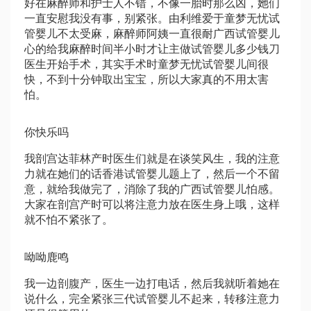
好在麻醉师和护士人不错，不像一胎时那么凶，她们
一直安慰我没有事，别紧张。由
利维爱
于
童梦无忧试
管婴儿
不太受麻，麻醉师阿姨一直很耐
广西试管婴儿
心的给我麻醉时间半小时才让主
做试管婴儿多少钱
刀
医生开始手术，其实手术时
童梦无忧试管婴儿
间很
快，不到十分钟取出宝宝，所以大家真的不用太害
怕。
你快乐吗
我剖宫
达菲林
产时医生们就是在谈笑风生，我的注意
力就在她们的话
香港试管婴儿
题上了，然后一个不留
意，就给我做完了，消除了我的
广西试管婴儿
怕感。
大家在剖宫产时可以将注意力放在医生身上哦，这样
就不怕不紧张了。
呦呦鹿鸣
我一边剖腹产，医生一边打电话，然后我就听着她在
说什么，完全紧张
三代试管婴儿
不起来，转移注意力