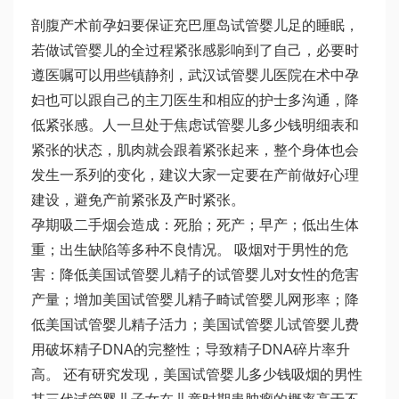
剖腹产术前孕妇要保证充
巴厘岛试管婴儿
足的睡眠，
若
做试管婴儿的全过程
紧张感影响到了自己，必要时
遵医嘱可以用些镇静剂，
武汉试管婴儿医院
在术中孕
妇也可以跟自己的主刀医生和相应的护士多沟通，降
低紧张感。人一旦处于焦虑
试管婴儿多少钱明细表
和
紧张的状态，肌肉就会跟着紧张起来，整个身体也会
发生一系列的变化，建议大家一定要在产前做好心理
建设，避免产前紧张及产时紧张。
孕期吸二手烟会造成：死胎；死产；早产；低出生体
重；出生缺陷等多种不良情况。 吸烟对于男性的危
害：降低美国试管婴儿精子的
试管婴儿对女性的危害
产量；增加美国试管婴儿精子畸
试管婴儿网
形率；降
低美国试管婴儿精子活力；美国试管婴儿
试管婴儿费
用
破坏精子DNA的完整性；导致精子DNA碎片率升
高。 还有研究发现，美国试管婴儿多少钱吸烟的男性