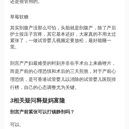
还是很管用的。
草莓软糖
其实剖腹产没那么可怕，头胎就是剖腹产，除了产后
护士按压子宫疼，其它基本还好，大家真的不用太过
紧张了，一
做试管婴儿视频
定要放松，最好能睡一
觉。
剖宫产产妇最难受的时刻并非在手术台上
来曲唑片
，
而是产前的心理恐惧和术后的三天煎熬，对于产前心
理恐惧，是可
香港试管婴儿
以消除的
试管婴儿医院排
行榜
，自己的心态调整尤为关键。
3
相关疑问释疑
妈富隆
剖宫产前紧张可以打镇静剂吗？
可以。