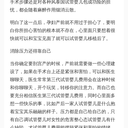
手术步骤还是对各种风
泰国试管婴儿包成功
险的担
忧，都会随着麻醉作用烟消云散。
明白了这一点后，孕妇产前就不用过于担心了，要明
白你所担心害怕的根本就不存在，心里面只要想着很
快就可以和宝宝见面了就可以
试管婴儿移植后
了。
消除压力还得靠自己
当你确定要剖宫产的时候，产前就需要做一些心理建
设了，如果在手术台上还是紧张和害怕，可以和医生
聊聊天，医生常常
第三代试管婴儿费用
会在这种时候
和你聊聊天，开个玩笑，转移你的注意力。而自己也
要充分相信医生
第三代试管婴儿费用
，同时心里面多
想一些快乐的事，比如产后一家人
试管婴儿是什么
抱
着宝宝其乐融融的样子。压力都是自己给自己的，只
有自己调
试管婴儿对女性的危害
整心态
试管婴儿有什
么缺陷
，才
试管婴儿费用
能摆脱紧张和害怕的情绪。