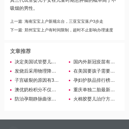
其
三代试管婴儿
子女在儿童时期患肿瘤的概率高于不
吸烟的男性。
上一篇:
海南宝宝上户新规出台，三亚宝宝落户3步走
下一篇:
郑州宝宝上户有时间限制，超时不止影响办理速度
文章推荐
决定美国试管婴儿成功率的核心因素
国内外新冠疫苗有效率排名一览表，哪款保护力度强对比
发烧后采用物理降温安全有效，宝宝、大人所用方法各不同
在美国要孩子需要多少的付出？
子宫破裂的原因有3大类，瘢痕、分娩不当是重要因素
孕妇护肤品排行榜，教你如何选择！
澳优奶粉积分不仅可以兑换礼品，还能辨别奶粉真假！
重庆单独二胎最新消息：落地时间、生育条件抢先了解
防治孕期静脉曲张有方法，三忌三宜要记牢！
火棉胶婴儿治疗方案，透析治愈几率有几成？