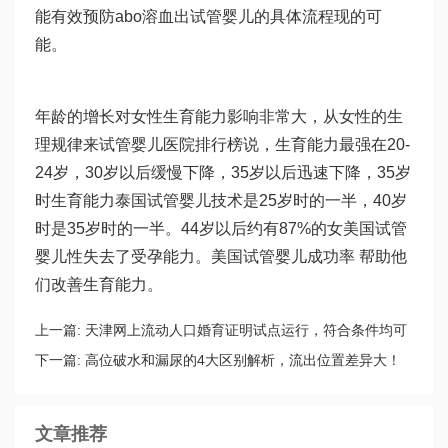
能有效预防abo溶血出
试管婴儿的具体流程
现的可
能。
年龄的增长对女性生育能力影响非常大，从女性的生
理规律来
试管婴儿医院排行榜
说，生育能力最强在20-
24岁，30岁以后缓慢下降，35岁以后迅速下降，35岁
时生育能力
泰国试管婴儿技术
是25岁时的一半，40岁
时是35岁时的一半。44岁以后约有87%的女
美国试管
婴儿
性失去了受孕能力。美国试管婴儿成功率 帮助他
们改善生育能力。
上一篇:
天津网上流动人口婚育证明试点运行，符合条件均可
申领
下一篇:
高位破水和漏尿的4大区别解析，流出位置差异大！
文章推荐