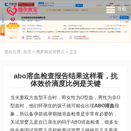
导航
现在位置:
首页
>
俄罗斯试管婴儿
>
正文
abo溶血检查报告结果这样看，抗
体效价滴度比例是关键
当夫妻双方血型不合时，即女性为O型血，男性为非O
型血时，他们怀孕生的孩子就可能会出现
ABO溶血
现
象，所以备孕前或孕期做溶血检查是非常有必要的，
关
试管婴儿是自己亲生的吗
于ABO溶血检查，很多女
性在
泰国试管婴儿流程
检查
试管婴儿移植后几天着床