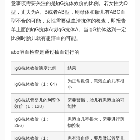
意事项
需要关注的是lgG抗体效价的比例。若女性为O
型，丈夫为A、B或者AB型，则母体和胎儿有ABO血
型不合的可能，女性需要做血清抗体的检查，即报告
单上面的lgG抗体A或lgG抗体A。当lgG抗体达到一定
比例时胎儿就有患溶血的可能。
abo溶血检查是通过抽血进行的
lgG抗体效价滴度比例
结果
为正常数值，患溶血的几率很
lgG抗体效价（1：64）
小
lgG抗
试管婴儿的利弊
体
需要警惕，胎儿有患溶血的可
效价（1：128）
能性
lgG抗体效价（1：
患溶血几率很大，需要进行药
256）
物控制
lgG抗体效价（1：
患有溶血症，要及
做试管婴儿