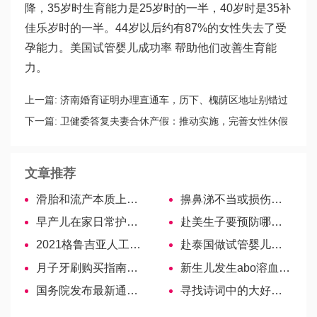
降，35岁时生育能力是25岁时的一半，40岁时是35
补
佳乐
岁时的一半。44岁以后约有87%的女性失去了受
孕能力。美国试管婴儿成功率 帮助他们改善生育能
力。
上一篇:
济南婚育证明办理直通车，历下、槐荫区地址别错过
下一篇:
卫健委答复夫妻合休产假：推动实施，完善女性休假
制度
文章推荐
滑胎和流产本质上有区别，需不需要清完全宫因人而异
擤鼻涕不当或损伤听力，如何教宝宝正确擤鼻涕
早产儿在家日常护理指南，各阶段喂养方式大不相同-美国试管婴儿
赴美生子要预防哪些事情发生？
2021格鲁吉亚人工授精费用汇总，原来钱都花在这些地方
赴泰国做试管婴儿须知：男女生育方式的选择大不同
月子牙刷购买指南，看看什么品牌更适合你
新生儿发生abo溶血的原因很简单，和父母血型脱不了干系
国务院发布最新通知，未成年人网络游戏需电子身份认证
寻找诗词中的大好河山，小学生写给春天的诗有多可爱