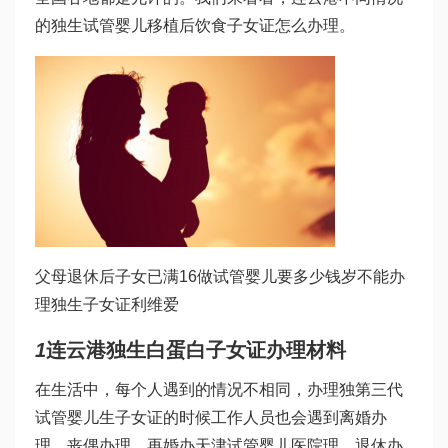
的独生
试管婴儿移植后饮食
子女证怎么办理。
父母退休后子女已满16
做试管婴儿要多少钱
岁不能办
理独生子女证
利维爱
1
连云港独生
白蛋白
子女证办理材料
在生活中，每个人遇到的情况不相同，办理独
第三代
试管婴儿
生子女证的时候工作人员也会遇到离婚办
理、丧偶办理、再婚办
天津试管婴儿医院
理、退休办