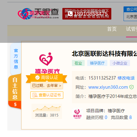
18910858475
首页
试管