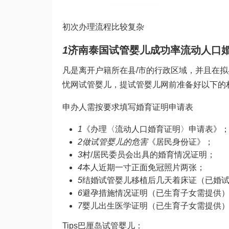
初次办理流程比较复杂
1
济南
泰国试管婴儿成功率
流动人口
凡是离开户籍所在县/市的行政区域，并且在拟
忧网试管婴儿
，提
试管婴儿网
前准备好以下的
申办人需按要求填写婚育证明申请表
1
《办理〈流动人口婚育证明〉申请表》
2
做试管婴儿的危害
《居民身份证》；
3
村/居民委员会出具的婚育情况证明；
4
本人近期一寸正面免冠照片两张；
5
结婚
试管婴儿移植后几天着床
证（已婚
6
避孕措施情况证明（已生育子女需提供
7
婴儿出生医学证明（已生育子女需提供
Tips
巴厘岛试管婴儿
：