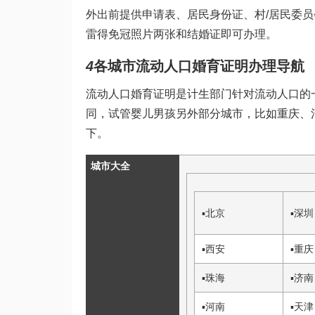
外出前提供申请表、居民身份证、村/居民委员
雷得
免冠照片两张和结婚证即可办理。
4
各城市流动人口婚育证明办理导航
流动人口婚育证明是计生部门针对流动人口的
同，
试管婴儿男孩
另外部分城市，比如重庆、
下。
城市大全
▪
北京
▪
深圳
▪
西安
▪
重庆
▪
珠海
▪
济南
▪
河南
▪
天津