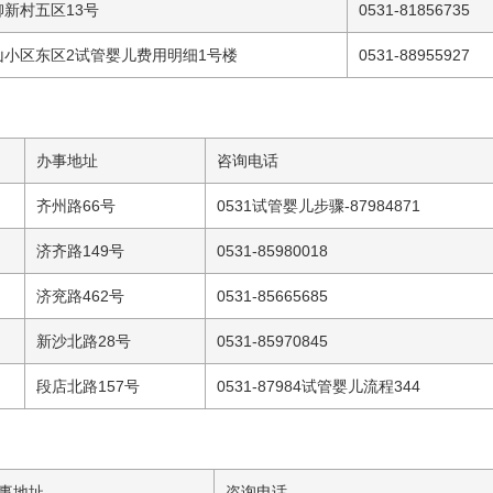
柳新村五区13号
0531-81856735
山小区东区2
试管婴儿费用明细
1号楼
0531-88955927
办事地址
咨询电话
齐州路66号
0531
试管婴儿步骤
-87984871
济齐路149号
0531-85980018
济兖路462号
0531-85665685
新沙北路28号
0531-85970845
段店北路157号
0531-87984
试管婴儿流程
344
事地址
咨询电话