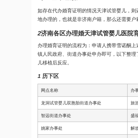
如存在代办婚育证明的情况
天津试管婴儿
，则
地办理的，也就是非济南户籍，那么还需要户
2
济南各区办理婚
天津试管婴儿医院
办理婚育证明的流程为：申请人携带
雪诺酮
上
镇人民政府、街道办事处申办即可，以下整理
儿移植后反应
。
1
历下区
网点名称
办
龙洞
试管婴儿双胞胎
街道办事处
旅
智远街道办事处
盛
姚家办事处
解