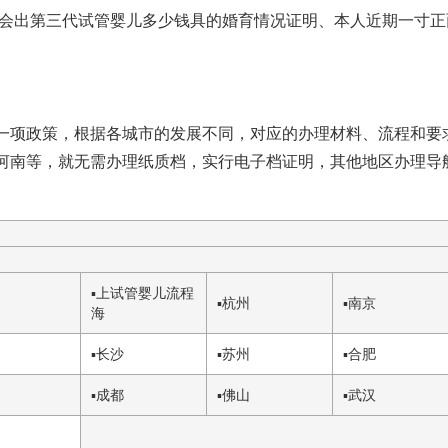
会出
第三代试管婴儿多少钱
具的婚育情况证明、本人近期一寸正
一项政策，根据各城市的发展不同，对应的办理材料、流程和要
河南等，就无需办理纸质档，实行电子档证明，其他地区办理导
▪
上
试管婴儿流程
▪
杭州
▪
南京
海
▪
长沙
▪
苏州
▪
合肥
▪
成都
▪
佛山
▪
武汉