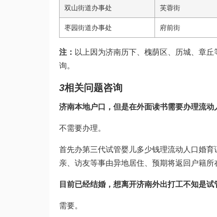
双山街道办事处
芙蓉街
枣园街道办事处
府前街
注：
以上因为济南历下、槐荫区、历城、章丘
询。
3
相关问题咨询
济南本地户口，但是在外面读书需要办理流动
不需要办理。
首先办
第三代试管婴儿多少钱
理流动人口婚育
亲、访友等事由异地居住、预期将返回户籍所
目前已经结婚，想离开济南外出打工不知是
试
需要。