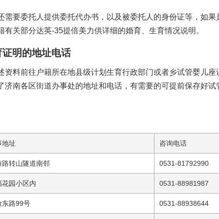
还需要委托人提供委托代办书，以及被委托人的身份证等，如果
籍有关部分
达英-35
提
倍美力
供详细的婚育、生育情况说明。
育证明的地址电话
述资料前往户籍所在地县级计划生育行政部门或者乡
试管婴儿座
了济南各区街道办事处的地址和电话，有需要的可提前保存好
试
事地址
咨询电话
游路转山隧道南邻
0531-81792990
福花园小区内
0531-88981987
放东路99号
0531-88938644