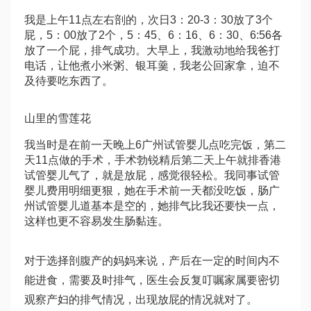
我是上午11点左右剖的，次日3：20-3：30放了3个
屁，5：00放了2个，5：45、6：16、6：30、6:56各
放了一个屁，排气成功。大早上，我激动地给我爸打
电话，让他煮小米粥、银耳羹，我老公回家拿，迫不
及待要吃东西了。
山里的雪莲花
我当时是在前一天晚上6
广州试管婴儿
点吃完饭，第二
天11点做的手术，手术
勃锐精
后第二天上午就排
香港
试管婴儿
气了，就是放屁，感觉很轻松。我同事
试管
婴儿费用明细
更狠，她在手术前一天都没吃饭，肠
广
州试管婴儿
道基本是空的，她排气比我还要快一点，
这样也更不容易发生肠黏连。
对于选择剖腹产的妈妈来说，产后在一定的时间内不
能进食，需要及时排气，医生会反复叮嘱家属要密切
观察产妇的排气情况，出现放屁的情况就对了。