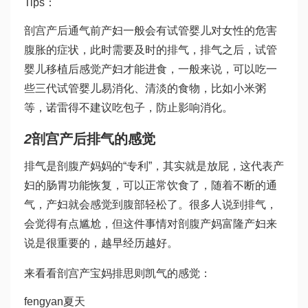
Tips：
剖宫产后通气前产妇一般会有
试管婴儿对女性的危害
腹胀的症状，此时需要及时的排气，排气之后，
试管
婴儿移植后感觉
产妇才能进食，一般来说，可以吃一
些
三代试管婴儿
易消化、清淡的食物，比如小米粥
等，
诺雷得
不建议吃包子，防止影响消化。
2
剖宫产后排气的感觉
排气是剖腹产妈妈的“专利”，其实就是放屁，这代表产
妇的肠胃功能恢复，可以正常饮食了，随着不断的通
气，产妇就会感觉到腹部轻松了。很多人说到排气，
会觉得有点尴尬，但这件事情对剖腹产
妈富隆
产妇来
说是很重要的，越早经历越好。
来看看剖宫产宝妈排
思则凯
气的感觉：
fengyan夏天