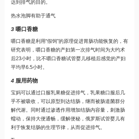
达到排气的目的。
热水泡脚有助于通气
3
嚼口香糖
嚼口香糖是利用“假饲”的原理促进胃肠功能恢复的，有
研究表明，嚼口香糖的产妇第一次排气时间为大约术
后23小时，比不嚼口香糖
试管婴儿移植后感觉
的产妇
平均早6.5小时。
4
服用药物
宝妈可以通过口服乳果糖促进排气，乳果糖口服后几
乎不被吸收，可以原型到达结肠，继而被肠道菌群分
解代谢。同时通过渗透作用增加结肠内容量，刺激肠
蠕动，保持大便通畅，缓解便秘，
俄罗斯试管婴儿
有
利于恢复结肠的生理节律，从而促进排气。