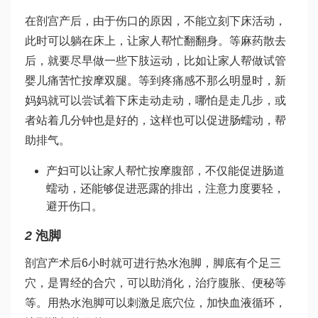
在剖宫产后，由于伤口的原因，不能立刻下床活动，
此时可以躺在床上，让家人帮忙翻翻身。等麻药散去
后，就要尽早做一些下肢运动，比如让家人帮
做试管
婴儿痛苦
忙按摩双腿。等到疼痛感不那么明显时，新
妈妈就可以尝试着下床走动走动，哪怕是走几步，或
者站着几分钟也是好的，这样也可以促进肠蠕动，帮
助排气。
产妇可以让家人帮忙按摩腹部，不仅能促进肠道
蠕动，还能够促进恶露的排出，注意力度要轻，
避开伤口。
2
泡脚
剖宫产术后6小时就可进行热水泡脚，脚底有个足三
穴，是胃经的合穴，可以助消化，治疗腹胀、便秘等
等。用热水泡脚可以刺激足底穴位，加快血液循环，