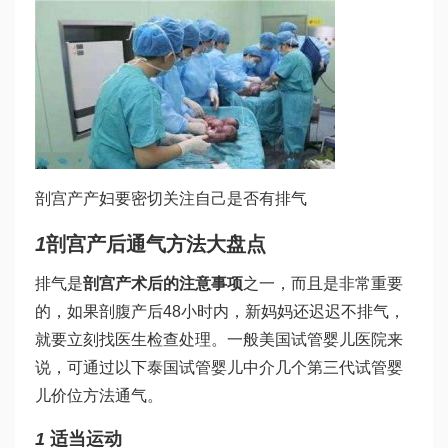
剖宫产产妇要密切关注自己是否有排气
1
剖宫产后通气方法大盘点
排气是
剖宫产术后的注意事项
之一，而且是非常重要
的，如果剖腹产后48小时内，新妈妈还迟迟不排气，
就要立刻找医生检查处理。一般
美国试管婴儿医院
来
说，可通过以下
泰国试管婴儿中介
几个
第三代试管婴
儿价位
方法通气。
1
适当运动