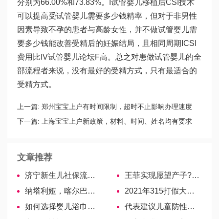
分别为66.00%和73.83%。I
试管婴儿移植后
CSI技术
可以提高受
试管婴儿需要多少钱
精率，但对于非男性
因素导致不孕的患者与高龄女性，并不
做试管婴儿需
要多少钱
能改善受精后的妊娠结局，且相同周期ICSI
费用比IV
试管婴儿论坛
F高。总之对患
做试管婴儿的全
部流程
者来说，没有最好的受精方式，只有最适合的
受精方式。
上一篇:
郑州宝宝上户有时间限制，超时不止影响办理速度
下一篇:
上海宝宝上户新政策，材料、时间、姓名均有要求
文章推荐
济宁新生儿社保流程解读，南岸区、任城区参保点详解
王菲实现愿望产子?网友:她在48岁得到了幸福
纳塔利娅，喀尔巴阡人类生殖中心的高成功率保障
2021年315打假大事件，不合格儿童面霜、唇膏已曝光！
如何选择婴儿浴巾大小？3大尺寸务必参考
代表建议儿童防性侵教育纳入必修，家长的性教育方式也需改变！