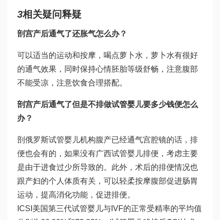
3
相关疑问释疑
剖宫产后通气了还胀气怎么办？
可以适当的运动和按摩，喝点萝卜水，萝卜水有很好
的通气效果，同时保持心情
胚胎等级
舒畅，注意腹部
不能受凉，注意饮食合理搭配。
剖宫产后通气了但是不排
做试管婴儿要多少钱
便怎么
办？
剖
俄罗斯试管婴儿机构
腹产已经通气
宫腔镜
的话，排
便也会有的，如果没有
广西试管婴儿
排便，考虑主要
是由于进食过少所导致的。此外，术后的排便情况也
跟产妇的个人体质有关，可以轻柔按摩腹部促进肠胃
运动，提高消化功能，促进排便。
ICSI美国第三代试管婴儿与IVF的正常受精率的平均值