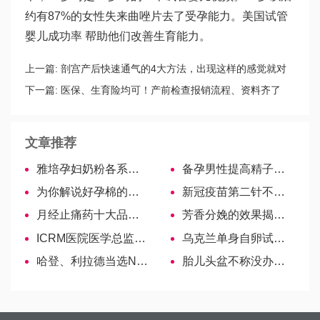
约有87%的女性失
来曲唑片
去了受孕能力。美国试管
婴儿成功率 帮助他们改善生育能力。
上一篇:
剖宫产后快速通气的4大方法，出现这样的感觉就对
了！
下一篇:
医保、生育险均可！产前检查报销流程、资料齐了
文章推荐
雅培孕妇奶粉各系列价格比对，性价比为你汇总！
备孕男性提高精子活力很简单，中药、西药均可实现
为你解说好孕棉的来由，怎样助孕效果更佳！
新冠疫苗第二针不打的危害公布！专家告诉你到底会怎样
月经止痛药十大品牌总览，掌握挑选技巧才知道哪个好
芳香分娩的效果揭秘，有没有用看过来人怎么说
ICRM医院医学总监——科涅耶夫伊戈尔医生
乌克兰单身自卵试管婴儿合法，流程攻略全解密
哈登、利拉德当选NBA周最佳球员，网友：龙凤胎加成！
胎儿头盆不称没办法治疗？临床常用处理措施送给准妈妈们