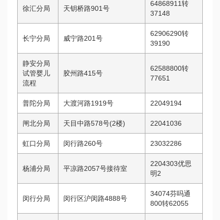
64868911转
徐汇分局
天钥桥路901号
37148
62906290转
长宁分局
威宁路201号
39190
静安分局
62588800转
试管婴儿
胶州路415号
77651
流程
普陀分局
大渡河路1919号
22049194
闸北分局
天目中路578号(2楼)
22041036
虹口分局
闵行路260号
23032286
2204303
优思
杨浦分局
平凉路2057号接待室
明
2
34074
芬吗通
闵行分局
闵行区沪闵路4888号
800转62055