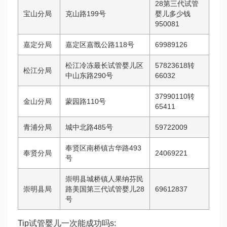
28
第三代试管
宝山分局
克山路199号
婴儿多少钱
950081
嘉定分局
嘉定区嘉戬公路118号
69989126
松江
冷冻最长试管婴儿
区
57823618转
松江分局
中山东路290号
66032
37990110转
金山分局
蒙园路110号
65411
青浦分局
城中北路485号
59722009
奉贤区南桥镇古华路493
奉贤分局
24069221
号
崇明县城桥镇人
果纳芬
民
崇明县局
路
美国第三代试管婴儿
28
69612837
号
Tip
试管婴儿一次能成功吗
s: