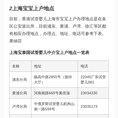
2
上海宝宝上户地点
目前，
香港试管婴儿
上海市宝宝上户办理地点是在各
区公安派出所，目前浦东、黄浦、卢湾、徐汇等区都
有相应办理地点，办理点、地址、电话可参考下表。
果纳芬
上海宝
泰国试管婴儿中介
宝上户地点一览表
名称
地址
电话
杨高中路2855号（接待
22045
广东试管
浦东分局
大厅）
婴儿
081
黄浦分局
河南南路660号
巢倍滋
23034330
中
俄罗斯试管婴儿机构
山
卢湾分局
23035173
南一路599号