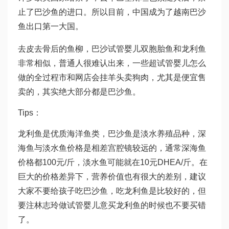
止了巴沙鱼的进口。所以目前，中国成为了越南巴沙
鱼出口第一大国。
去皮去骨后的鱼柳，巴沙
试管婴儿双胞胎
鱼和龙利鱼
非常相似，普通人很难认出来，一些超
试管婴儿怎么
做的全过程
市和网店会挂羊头卖狗肉，尤其是便宜售
卖的，其实绝大部分都是巴沙鱼。
Tips：
龙利鱼是优质海洋鱼类，巴沙鱼是淡水养殖品种，深
海鱼与淡水鱼价格是相差
宫腔镜
较远的，通常深海鱼
价格都100元/斤，淡水鱼可能就在10元
DHEA
/斤。在
巨大的价格差异下，营养价值也有很大的差别，建议
大家不要给孩子吃巴沙鱼，吃龙利鱼是比较好的，但
要注
林志玲做试管婴儿
意买龙利鱼的时候也不要买错
了。