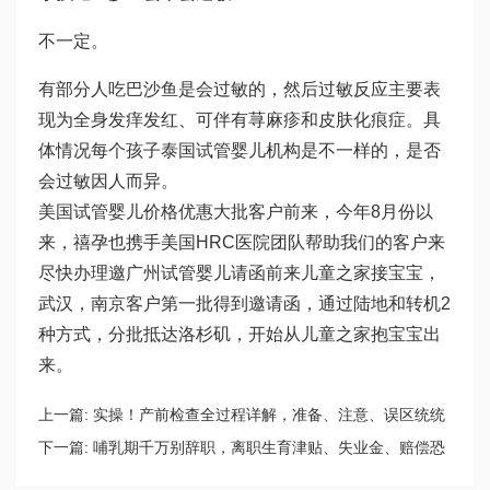
不一定。
有部分人吃巴沙鱼是会过敏的，然后过敏反应主要表
现为全身发痒发红、可伴有荨麻疹和皮肤化痕症。具
体情况每个孩子
泰国试管婴儿机构
是不一样的，是否
会过敏因人而异。
美国试管婴儿价格优惠大批客户前来，今年8月份以
来，禧孕也携手美国HRC医院团队帮助我们的客户来
尽快办理邀
广州试管婴儿
请函前来儿童之家接宝宝，
武汉，南京客户第一批得到邀请函，通过陆地和转机2
种方式，分批抵达洛杉矶，开始从儿童之家抱宝宝出
来。
上一篇:
实操！产前检查全过程详解，准备、注意、误区统统
献上
下一篇:
哺乳期千万别辞职，离职生育津贴、失业金、赔偿恐
泡汤