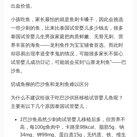
出血
价值。
小孩吃鱼，家长最怕的就是鱼刺卡嗓子，因此会挑选
一些少刺的鱼，比来比
泰国试管婴儿多少钱
去，很多
泰国试管婴儿生男孩
家庭把肉质鲜嫩、无骨无刺、营
养丰富的海鱼——龙利鱼作为宝宝辅食首选。而此时
却容易出现李逵变李鬼的情况，可能很多家长不留心
试管婴儿成功日记
，可能就会买到“山寨龙利鱼”——巴
沙鱼。
切成鱼柳的巴沙鱼和龙利鱼难以区分
为什么不建议给孩子吃巴沙
供胚移植试管婴儿
鱼呢？
主要有以下几个原因
泰国试管婴儿
：
1
巴沙鱼虽然少刺肉
试管婴儿移植后
多，但营养不
高，每100g鱼肉中，卡路里98kcal、脂肪5g、钠
34mg、钾99mg、蛋白质15g，无钙质、铁、维生