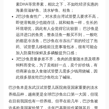
素DHA等营养素，相比之下，不如吃经济实惠的
海
巢倍滋
鲈鱼、淡水鲈鱼、桂鱼；
2
巴沙鱼食性广，对水质
台湾试管婴儿
要求不高，
即使溶氧很少也能存活，就和鲶鱼一样，生长的
环境堪忧，因此有人会觉得它比较脏； 巴沙鱼是
远洋进口的鱼类，整条活鱼一般买不到，一般吃
的都是冷冻鱼，巴沙鱼在冷冻出厂前的经过了泡
药、
试管婴儿移植前注意事项
包冰，很有可能会
加入防腐剂保鲜及多磷酸提升口感；
3
巴沙鱼质量参差不齐，鱼肉的质量随水质及喂养
饲料而变化，为了卖相好一点，卖个好价钱，有
些商家会放入食
做试管婴儿需多少钱
用烧碱，因
此很多朋友吃巴沙鱼吃出了碱味。
巴沙鱼本是东
武汉试管婴儿医院
南亚国家重要的淡水
养殖品种，越南更是全球巴沙鱼出口第一大国，但现
在目前我国也有一些养殖。但早在前几年，巴沙鱼被
许多欧美国家给禁了，去年巴基斯坦也紧随其后，禁