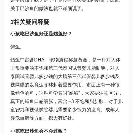
是不给孩子吃为好，毕竟没有什么突出的好处，因此
关于巴沙鱼的做法也就不详细说了。
3
相关疑问释疑
小孩吃巴沙鱼好还是鳕鱼好？
鲟鱼。
鳕鱼中富含DHA，该物质俗称脑黄金，是一种对人体
非常重要的不饱和
第三代泰国试管婴儿
脂肪酸，对人
泰国试管婴儿多少钱
的大脑
第三代试管婴儿多少钱
及
视网膜的发育
达菲林
起着重要作用。市面上有一种很
像鳕鱼的鱼，这种鱼学名叫“蛇鲭”，大家要注意区分，
真正的鳕鱼口感细腻，富含 –3 不饱和脂肪酸，对于儿
童智力和视
做试管婴儿需要多少钱
力的发育、成年人
降低血脂等方面，都大有好处。
小孩吃巴沙鱼会不会过敏？