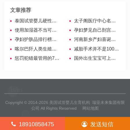
文章推荐
泰国试管婴儿硬性条件解读，结婚证仅为必备证件之一
太子阁医疗中心名医—Dr Tan Niap Hong
使用加湿器不当可致肺炎，孕妇、新生儿是否能用？看这里！
孕妇梦见自己剖宫产的征兆解析，生女儿原来是这个含义
孕妇护肤品排行榜，教你如何选择！
河南新乡产妇喜诞龙凤四胞胎，三男一女取名前程似锦引羡慕！
喀尔巴阡人类生殖中心——乌克兰最早的辅助生殖医院
减胎手术并不是100%无风险，对另一个胎儿的影响要清楚-哈萨克斯坦试管婴儿
惩罚犯错最管用的7种方法，轻松帮孩子改掉坏毛病
国外出生宝宝可上成都户口，天府新区需护照或旅行证
Copyright © 2014-2026
美国试管婴儿生育机构
瑞亚未来集团有限
公司 All Rights Reserved
网站地图
18910858475
发送短信