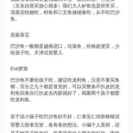
（京东自营买放心很多）我们大人鲈鱼也是经常买，
清蒸后给她吃，鳕鱼和三文鱼做辅食吃，从不吃巴沙
鱼。
吾家喜宝
巴沙鱼一般都是越南进口，垃圾鱼，价格超便宜，少
给孩子吃。
天津试管婴儿
Evil梦萦
巴沙鱼不要给孩子吃，建议吃龙利鱼，注意不要买鱼
柳，百分之九十都是冒充的，可以买整条不扒皮的龙
利鱼回来自己扒皮去内脏就好了，我家两个孩子都爱
吃龙利鱼。
至于说小孩子吃巴沙鱼好不好，仁者见仁
供胚移植试
管婴儿
智者见智，各有各的想法。小编个人觉得，还