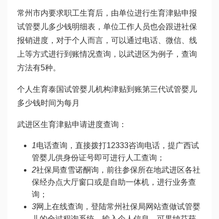
常州市内要求职工生育后，由单位进行生育津贴申报
试管婴儿多少钱明细表
，单位工作人员也会跟进社保
报销进度，对于个人而言，可以通过电话、微信、线
上等方式进行到账情况查询，以武进区为例子，查询
方法有5种。
个人生育
泰国试管婴儿机构
津贴到账
第三代试管婴儿
多少钱
时间为每月
武进区生育津贴申请进度查询：
1
电话查询，直接拨打12333咨询电话，提
广西试
管婴儿
供身份证号即可进行人工查询；
2
社保局查
雪诺酮
询，前往参保所在地武进区各社
保经办点大厅窗口或是自助一体机，进行业务查
询；
3
网上在线查询，登陆常州社保局网站查
做试管婴
儿的全过程
询系统，输入个人信息，可
果纳芬
获