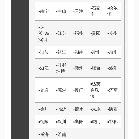
▪
石家
▪
哈尔
▪
南宁
▪
中山
▪
天津
庄
滨
▪
达
英-35
▪
江苏
▪
福州
▪
贵阳
▪
苏州
沈阳
▪
汕头
▪
镇江
▪
湖南
▪
常州
▪
惠州
▪
呼和
▪
浙江
▪
赣州
▪
烟台
▪
洛阳
浩特
▪
达芙
▪
龙岩
▪
芜湖
▪
厦门
通
珠
▪
济南
海
▪
徐州
▪
临沂
▪
衡水
▪
太原
▪
陕西
▪
铜陵
▪
银川
▪
襄阳
▪
虎门
▪
邯郸
▪
威海
▪
淮南