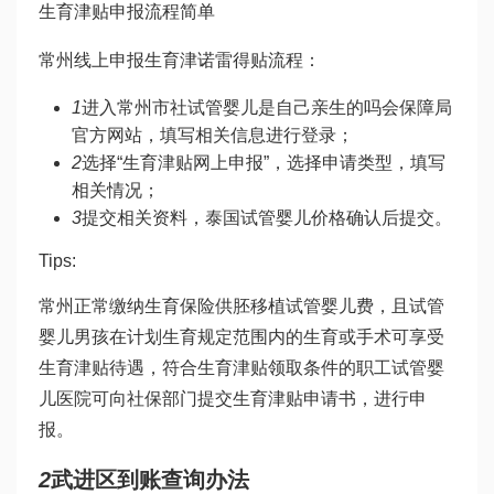
生育津贴申报流程简单
常州线上申报生育津
诺雷得
贴流程：
1
进入常州市社
试管婴儿是自己亲生的吗
会保障局
官方网站，填写相关信息进行登录；
2
选择“生育津贴网上申报”，选择申请类型，填写
相关情况；
3
提交相关资料，
泰国试管婴儿价格
确认后提交。
Tips:
常州正常缴纳生育保险
供胚移植试管婴儿
费，且
试管
婴儿男孩
在计划生育规定范围内的生育或手术可享受
生育津贴待遇，符合生育津贴领取条件的职工
试管婴
儿医院
可向社保部门提交生育津贴申请书，进行申
报。
2
武进区到账查询办法