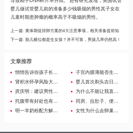
导致精子DNA碎片率升高。 还有研究发现，美国试管
婴儿
做试管婴儿前的准备
多少钱吸烟的男性其子女在
儿童时期患肿瘤的概率高于不吸烟的男性。
上一篇:
黄体期促排卵方案的4大注意事项，相关准备提前知
晓！
下一篇:
胎儿横位都是生女孩？并不可靠，男孩几率仍然高！
文章推荐
悄悄告诉你孩子长高的秘诀！这3个方法可以试试
子宫内膜薄能否生孩子？太薄怀孕很危险
肾积水怀孕风险大，一不小心可能导致终生不孕！
婴儿首次剃头吉日多为百天，过早不利！
庹庆明：建议男性陪产假不低于20天！
为什么不能让我直接做美国试管婴儿？
托腹带有好处也有弊端，对胎儿的影响一定要重视
同房、拉肚子、便秘…详解冻胚移植后的禁忌事项！
明一羊奶粉配方解析—最接近母乳的健康奶粉
女性为什么会卵巢早衰以及如何美国试管婴儿治疗