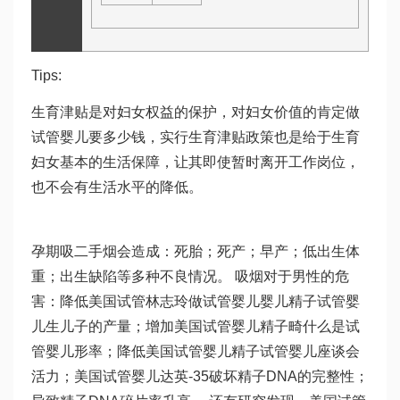
Tips:
生育津贴是对妇女权益的保护，对妇女价值的肯定
做
试管婴儿要多少钱
，实行生育津贴政策也是给于生育
妇女基本的生活保障，让其即使暂时离开工作岗位，
也不会有生活水平的降低。
孕期吸二手烟会造成：死胎；死产；早产；低出生体
重；出生缺陷等多种不良情况。 吸烟对于男性的危
害：降低美国试管
林志玲做试管婴儿
婴儿精子
试管婴
儿生儿子
的产量；增加美国试管婴儿精子畸
什么是试
管婴儿
形率；降低美国试管婴儿精子
试管婴儿座谈会
活力；美国试管婴儿
达英-35
破坏精子DNA的完整性；