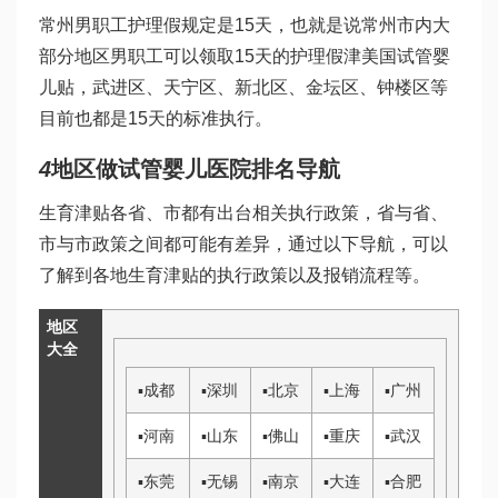
常州男职工护理假规定是15天，也就是说常州市内大
部分地区男职工可以领取15天的护理假津
美国试管婴
儿
贴，武进区、天宁区、新北区、金坛区、钟楼区等
目前也都是15天的标准执行。
4
地区
做试管婴儿医院排名
导航
生育津贴各省、市都有出台相关执行政策，省与省、
市与市政策之间都可能有差异，通过以下导航，可以
了解到各地生育津贴的执行政策以及报销流程等。
地区
大全
▪
成都
▪
深圳
▪
北京
▪
上海
▪
广州
▪
河南
▪
山东
▪
佛山
▪
重庆
▪
武汉
▪
东莞
▪
无锡
▪
南京
▪
大连
▪
合肥