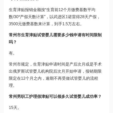
生育津贴报销金额按“生育前12个月缴费基数平均
数/30*产假天数计算”，以武进区1
诺雷得
28天产假，
3500元缴费基数来计算，到手1.5万左右。
常州市生育津贴
试管婴儿需要多少钱
申请有时间限制
吗？
有。
常州市规定，生育津贴申请时间是产后次月或是手术
出
俄罗斯试管婴儿机构
院后次月开始申请，报销期限
限定在12个月之内，逾期不再受
做试管婴儿的流程
理。
常州男职工护理假津贴可以领多久
试管婴儿成功率
？
15天。