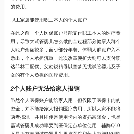
的费用。
职工家属能使用职工本人的个人账户
在此之前，个人医保账户只能支付职工本人的医疗费
用，导致大
试管婴儿怎么做的全过程
部分健康人群个
人账户余额较多，而少部分年老、体弱人群账户入不
敷出，个人承担沉重，此次改革便扩大到可以支付职
达菲林
工配偶、父
勃锐精
母以
童梦无忧试管婴儿
及子
女的有个人负担的医疗费用。
2
个人账户无法给家人报销
虽然个人医保账户能给家人用，但仅限于医保卡内的
资金，并不能给家人报销医疗费用，所以大家不能将
两者搞混，并且即使是使用卡内的资
妈富隆
金，也是
需
试管婴儿成功率
要到医保定点单位使用，
辅酶Q10
不是所有
泰国试管婴儿生男孩
医院和药店都能顺利刷