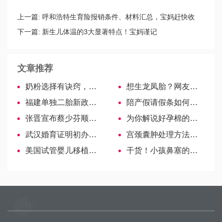
上一篇:
呼和浩特生育险报销条件、材料汇总，宝妈赶快收
藏！
下一篇:
新生儿体温的3大显著特点！宝妈谨记
文章推荐
奶粉选择有诀窍，教你如何辨别真伪
想生龙凤胎？网友分享怀孕征兆
福建单独二胎新政策落地，具体解读请戳这里
陪产假请假条如何写？理由、格式均有讲究
张晋宣布蔡少芬顺利诞下第三胎，宝宝性别成焦点
为你解说好孕棉的来由，怎样助孕效果更佳！
武汉婚育证明初办指南，江汉区这些地址和电话需牢记
宫颈囊肿处理方法全解读，对症才能更好治疗！
美国试管婴儿移植后，有褐色分泌物的原因是什么？
干货！小孩鼻塞的最佳治疗方法，3个小妙招可有效缓解