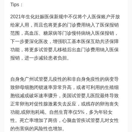
Tips：
2021年
生化妊娠
医保新规中不仅将个人医保账户开放
给家人用，而且也将更多的门诊费用纳入了医保报销
范围，高血压、糖尿病等门诊慢特病纳入医保报销，
下一步要深化医改，增强职工基本医保互助共济保障
功能，将更多
试管婴儿移植后出血
门诊费用纳入医保
报销，进一步减轻患者负担。
自身免
广州试管婴儿
疫性的和非自身免疫性的病变导
致卵母细胞闭锁速率异常升高，或者可利用的生殖细
胞锐减或破坏速率骤升，美国试管婴儿医院最终导致
正常卵泡对促性腺激素失去反应，或残存的卵泡丧失
功能,或卵泡耗竭。自然生育率仅5%，多为年轻女
性。死亡率增加了两倍，心脑血管疾
试管婴儿对女性
的伤害
病的风险性也增加。