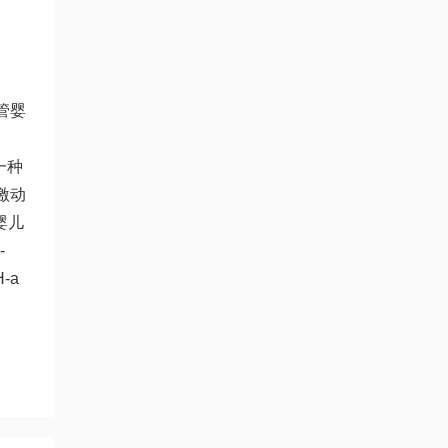
管婴
一种
激动
婴儿
-
-a