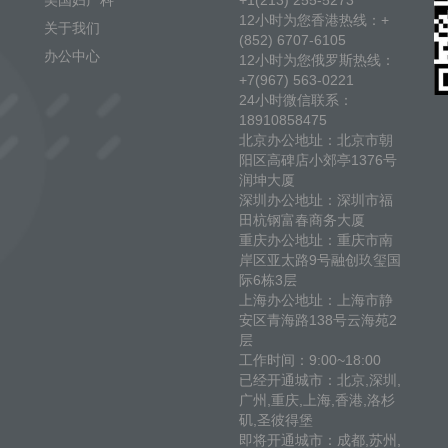
美国妇产科
+1(213) 255-5273
12小时为您香港热线：+
关于我们
(852) 6707-6105
办公中心
12小时为您俄罗斯热线：
+7(967) 563-0221
24小时微信联系：
18910858475
北京办公地址：北京市朝
阳区高碑店小郊亭1376号
润坤大厦
深圳办公地址：深圳市福
田杭钢富春商务大厦
重庆办公地址：重庆市南
岸区亚太路9号融创玖玺国
际6栋3层
上海办公地址：上海市静
安区青海路138号云海苑2
层
工作时间：9:00~18:00
已经开通城市：北京,深圳,
广州,重庆,上海,香港,洛杉
矶,圣彼得堡
即将开通城市：成都,苏州,