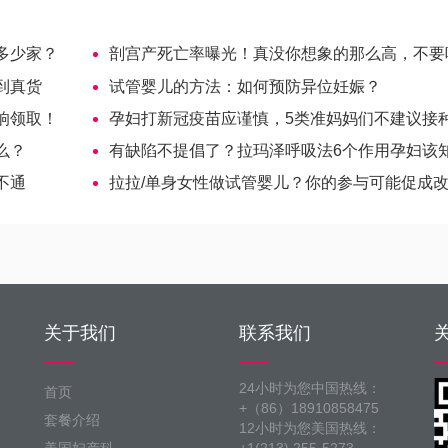
多少家？
剖宫产死亡率曝光！真没你想象的那么高，不要吓自
到真货
试管婴儿的方法：如何预防异位妊娠？
响领取！
孕妇打新冠疫苗应谨慎，5类准妈妈们不建议接
么？
有缺陷不提倡了？拉玛泽呼吸法6个作用孕妇该
不通
拉拉/单身女性做试管婴儿？你的参与可能促成
关于我们
联系我们
24小时为您中国热线：
首页
+（86）18910858475
套餐介绍
12小时为您美国热线：