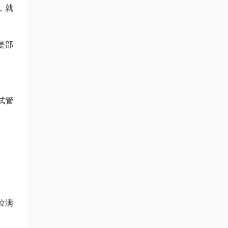
，就
是部
试管
位
满