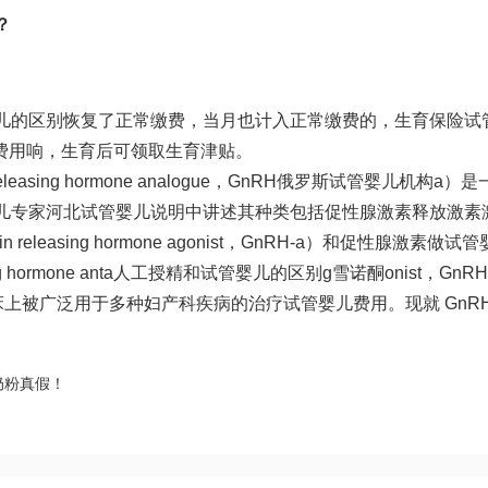
？
儿的区别
恢复了正常缴费，当月也计入正常缴费的，生育保险
试
费用
响，生育后可领取生育津贴。
sing hormone analogue，GnRH
俄罗斯试管婴儿机构
a）是
儿专家
河北试管婴儿
说明中讲述其种类包括促性腺激素释放激素
pin releasing hormone agonist，GnRH-a）和促性腺激素
做试管
hormone anta
人工授精和试管婴儿的区别
g
雪诺酮
onist，GnRH
临床上被广泛用于多种妇产科疾病的治疗
试管婴儿费用
。现就 GnRH
奶粉真假！