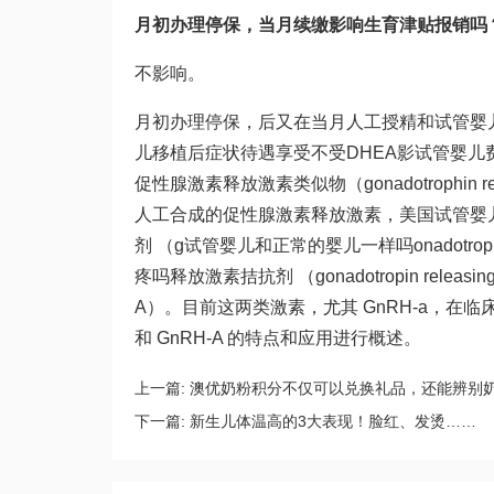
月初办理停保，当月续缴影响生育津贴报销吗
不影响。
月初办理停保，后又在当月
人工授精和试管婴
儿移植后症状
待遇享受不受
DHEA
影
试管婴儿
促性腺激素释放激素类似物（gonadotrophin relea
人工合成的促性腺激素释放激素，美国试管婴
剂 （g
试管婴儿和正常的婴儿一样吗
onadotro
疼吗
释放激素拮抗剂 （gonadotropin releasing 
A）。目前这两类激素，尤其 GnRH-a，在
和 GnRH-A 的特点和应用进行概述。
上一篇:
澳优奶粉积分不仅可以兑换礼品，还能辨别
下一篇:
新生儿体温高的3大表现！脸红、发烫……