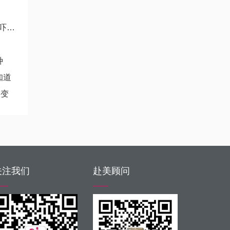
己
种
知道
改变
关注我们
赴美顾问