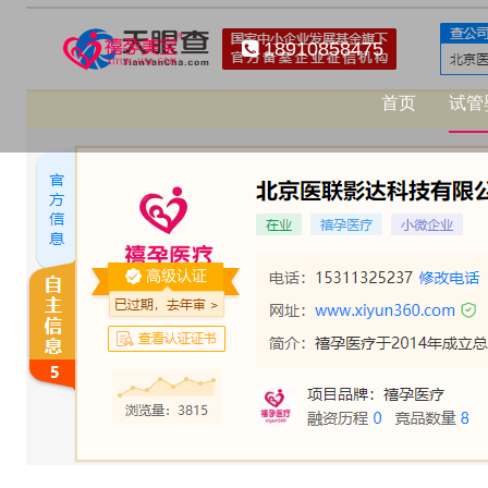
18910858475
首页
试管