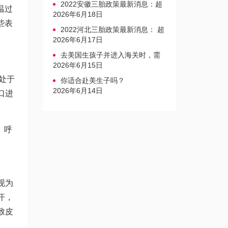
2022安徽三胎政策最新消息：超
温过
生家庭罚款标准更新
2026年6月18日
些表
2022河北三胎政策最新消息： 超
生三孩不再缴纳社会抚养费
2026年6月17日
去美国生孩子并进入海关时，需
要注意的事项是什么？
2026年6月15日
，处于
你适合赴美生子吗？
2026年6月14日
口进
、呼
现为
汗，
致皮