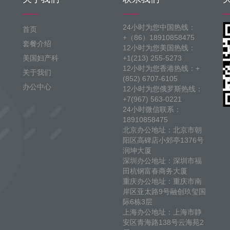
24小时为您中国热线：
首页
+（86）18910858475
套餐介绍
12小时为您美国热线：
美国妇产科
+1(213) 255-5273
12小时为您香港热线：+
关于我们
(852) 6707-6105
办公中心
12小时为您俄罗斯热线：
+7(967) 563-0221
24小时微信联系：
18910858475
北京办公地址：北京市朝
阳区高碑店小郊亭1376号
润坤大厦
深圳办公地址：深圳市福
田杭钢富春商务大厦
重庆办公地址：重庆市南
岸区亚太路9号融创玖玺国
际6栋3层
上海办公地址：上海市静
安区青海路138号云海苑2