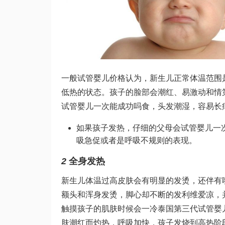
一般
试管婴儿价格
认为，新生儿正常体温范围是
低热的状态。孩子的脸部会潮红、易激动和情
试管婴儿一次能成功吗
食，头发潮湿，容易长
如果孩子发热，仔细的父母会
试管婴儿一
吸急促或者是呼吸不规则的表现。
2
全身发热
新生儿体温过高皮肤会有明显的发烫，还伴有
额头和浑身发烫，脚心却不断的发
利维爱
凉，
触摸孩子的肌肤时候会一冷
泰国第三代试管婴
肤潮红而灼热，呼吸加快，孩子发烧到高热阶