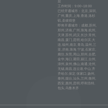
层
工作时间：9:00~18:00
已经开通城市：北京,深圳,
广州,重庆,上海,香港,洛杉
矶,圣彼得堡
即将开通城市：成都,苏州,
郑州,济南,广州,珠海,杭州,
天津,苏州,武汉,长沙,常州,
南昌,厦门,昆明,哈尔滨,大
连,福州,南京,青岛,温州,三
亚,济南,珠海,宁波,石家庄,
廊坊,东莞,周山,郑州,合肥,
金华,海口,莆田,丽江,台州,
漳州,泉州,佛山,南通,沧州,
无锡,南昌,连云港,中山,齐
齐哈尔,保定,张家口,扬州,
泰州,烟台,汕头,兰州,衡州,
西安,惠州,昆明,呼和浩特,
包头,乌鲁木齐