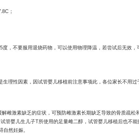
.8C；
8.5度，不要服用退烧药物，可以使用物理降温，若尝试后无效，
是生理性因素，因
试管婴儿移植前注意事项
此，各位家长不用过
可缓解雌激素缺乏的症状，可预防雌激素长期缺乏导致的骨质疏松
R
试管婴儿生儿子
T所使用的足量雌二醇，
试管婴儿移植后
也不能
碍自然妊娠。