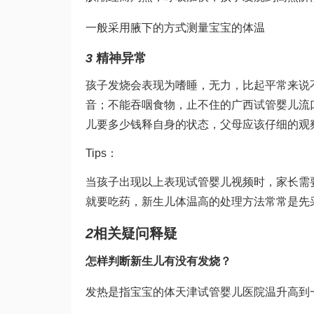
一般采用腋下的方式测量宝宝的体温
3
精神异常
孩子发烧会表现为嗜睡，无力，比起平常来说
音；不能吞咽食物，止不住的
广西试管婴儿
流
儿要多少钱
释自身的状态，父母应该仔细的观
Tips：
当孩子出现以上表现
试管婴儿视频
时，家长需
就要吃药，新生儿体温高的处理方法常常是先
2
相关疑问释疑
怎样判断新生儿有没有发烧？
发热是指宝宝的体
天津试管婴儿医院
温升高到