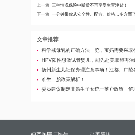
上一篇:
三种情况保险中断后不再享受生育津贴！
下一篇:
一分钟带你从安全性、配方、价格…多方面
文章推荐
科学戒母乳的正确方法一览，宝妈需要采取循序渐
HPV阳性想做试管婴儿，能先赴美取卵再治
扬州新生儿社保办理注意事项！江都、广陵参保点清
准生二胎政策解析！
委员建议制定非婚生子女统一落户政策，解决上
妇产医院与医生
赴美资讯