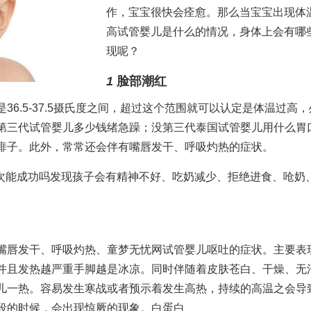
作，宝宝很快会痊愈。那么当宝宝出现体
高
试管婴儿是什么
的情况，身体上会有哪
现呢？
1
脸部潮红
36.5-37.5摄氏度之间，超过这个范围就可以认定是体温过高
第三代试管婴儿多少钱
绪急躁；没
第三代泰国试管婴儿
用什么胃
痱子。此外，常常还会伴有嘴唇发干、呼吸灼热的症状。
次能成功吗
发现孩子会有精神不好、吃奶减少、拒绝进食、呛奶
嘴唇发干、呼吸灼热、
童梦无忧网试管婴儿
呕吐的症状。主要表
并且发热越严重手脚越是冰凉。同时伴随着皮肤苍白、干燥、无
儿
一热。容易发生寒战或者预示着发生高热，持续的高温之会导
段的时候，会出现惊厥的现象。
白蛋白