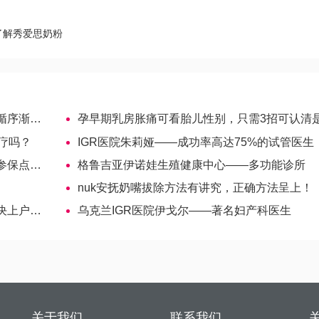
了解秀爱思奶粉
进原则
孕早期乳房胀痛可看胎儿性别，只需3招可认清是男是
疗吗？
IGR医院朱莉娅——成功率高达75%的试管医生
单赶收好
格鲁吉亚伊诺娃生殖健康中心——多功能诊所
nuk安抚奶嘴拔除方法有讲究，正确方法呈上！
户难题
乌克兰IGR医院伊戈尔——著名妇产科医生
关于我们
联系我们