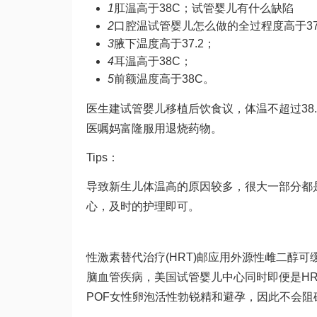
1
肛温高于38C；
试管婴儿有什么缺陷
2
口腔温
试管婴儿怎么做的全过程
度高于37
3
腋下温度高于37.2；
4
耳温高于38C；
5
前额温度高于38C。
医生建
试管婴儿移植后饮食
议，体温不超过3
医嘱
妈富隆
服用退烧药物。
Tips：
导致新生儿体温高的原因较多，很大一部分都
心，及时的护理即可。
性激素替代治疗(HRT)邮应用外源性雌二醇
脑血管疾病，美国试管婴儿中心同时即便是H
POF女性卵泡活性
勃锐精
和避孕，因此不会阻