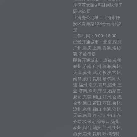
岸区亚太路9号融创玖玺国
际6栋3层
上海办公地址：上海市静
安区青海路138号云海苑2
层
工作时间：9:00~18:00
已经开通城市：北京,深圳,
广州,重庆,上海,香港,洛杉
矶,圣彼得堡
即将开通城市：成都,苏州,
郑州,济南,广州,珠海,杭州,
天津,苏州,武汉,长沙,常州,
南昌,厦门,昆明,哈尔滨,大
连,福州,南京,青岛,温州,三
亚,济南,珠海,宁波,石家庄,
廊坊,东莞,周山,郑州,合肥,
金华,海口,莆田,丽江,台州,
漳州,泉州,佛山,南通,沧州,
无锡,南昌,连云港,中山,齐
齐哈尔,保定,张家口,扬州,
泰州,烟台,汕头,兰州,衡州,
西安,惠州,昆明,呼和浩特,