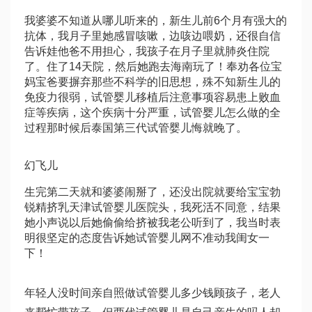
我婆婆不知道从哪儿听来的，新生儿前6个月有强大的
抗体，我月子里她感冒咳嗽，边咳边喂奶，还很自信
告诉娃他爸不用担心，我孩子在月子里就肺炎住院
了。住了14天院，然后她跑去海南玩了！奉劝各位宝
妈宝爸要摒弃那些不科学的旧思想，殊不知新生儿的
免疫力很弱，
试管婴儿移植后注意事项
容易患上败血
症等疾病，这个疾病十分严重，
试管婴儿怎么做的全
过程
那时候后
泰国第三代试管婴儿
悔就晚了。
幻飞儿
生完第二天就和婆婆闹掰了，还没出院就要给宝宝
勃
锐精
挤乳
天津试管婴儿医院
头，我死活不同意，结果
她小声说以后她偷偷给挤被我老公听到了，我当时表
明很坚定的态度告诉她
试管婴儿网
不准动我闺女一
下！
年轻人没时间亲自照
做试管婴儿多少钱
顾孩子，老人