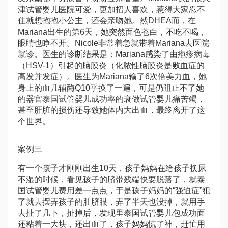
津试管婴儿医院
可爱，更加招人喜欢，惹得大家忍不
住就想抱抱小公主，还会亲吻她。然
DHEA
而，在
Mariana出生的第6天，她突然面色苍白，不吃不喝，
眼睛也睁不开。Nicole非常着急就带着Mariana去医院
就诊。医生的诊断结果是：Mariana感染了由疱疹病毒
（HSV-1）引起的脑膜炎（化脓性脑膜炎是败血症的
高发并发症）。医生为Mariana输了6次
倍美力
血，她
身上的血几
辅酶Q10
乎换了一遍，可是仍阻止不了她
的器官
泰国试管婴儿成功率
的衰
做试管婴儿痛苦
竭，
甚至肝脏的损伤还导致她体内大出血，最终离开了这
个世界。
案例三
有一个孩子才刚刚出生10天，孩子妈妈在给孩子换尿
不湿的时候，看见孩子的脐带残端快要脱落了，就
泰
国试管婴儿费用
差一点点，于是孩子妈妈的“强迫症”犯
了就去摆弄孩子的肚脐眼，弄了半天也没掉，就用手
去扯了几下，扯掉后，发现里
泰国试管婴儿包成功
面
还粘着一大块，还出血了，孩子妈妈慌了神，赶忙用