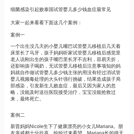
细菌感染引起败
泰国试管婴儿多少钱
血症最常见
大家一起来看看下面这几个案例：
案例一
一个出生没几天的小婴儿嘴巴
试管婴儿移植后几天着
床
里长了马牙，孩子妈妈听家
试管婴儿移植后感觉
里
老人说刚出生的孩子嘴巴里长牙不吉利，容易夭折，
还影响孩子喝奶，无
试管婴儿移植后注意事项
知的妈
妈就自作
做试管婴儿多少钱
主张的用没有经过消
试管
婴儿视频
毒处理的大头针强行挑破，结果造成孩子局
部感染，引发新生儿败血症，最后又因为家人的忽
略，没能及时送往医院接受治疗，宝宝没能抢救过
来，最终死亡。
案例二
新晋妈妈Nicole生下了健康漂亮的小女儿Mariana。朋
友亲戚都十分欣喜，纷纷过来看望。Mariana长的很
天