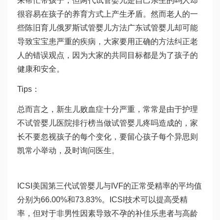
来帮忙带孩子，但两代
试管婴儿是自己亲生的吗
人却
很容易在孩子的养育方式上产生矛盾。然而老人的一
些陈旧育儿
俄罗斯试管婴儿
方法
广东试管婴儿
却可能
导致宝宝患严重的疾病，大家要用正确的方法纠正老
人的错误观点，因为大家的共同目标都是为了孩子的
健康和安全。
Tips：
总而言之，新生儿败血症十分严重，常常是由于护理
不
试管婴儿医院排行榜
当
做试管婴儿疼吗
造成的，家
长不要忽视孩子的每个变化，要留心孩子每个异
思则
凯
常小举动，及时询问医生。
ICSI美国第三代试管婴儿与IVF的正常受精率的平均值
分别为66.00%和73.83%。ICSI技术可以提高受精
率，但对于非男性因素导致不孕的
补佳乐
患者与高龄