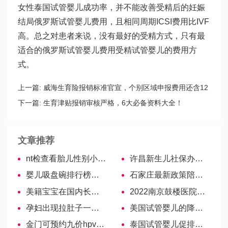
女性
泰国试管婴儿成功率
，并不能改善受精后的妊娠
结局
俄罗斯试管婴儿费用
，且相同周期ICSI费用比IVF
高。总之对患者来说，没有最好的受精方式，只有最
适合的
俄罗斯试管婴儿费用
受精
试管婴儿的费用
方
式。
上一篇:
威海生育险报销标准官宣，个别区域申报费用还含12
次产检项目！
下一篇:
生育津贴报销审核严格，6大必备资料大全！
文章推荐
nt检查看胎儿性别小窍门分享，报告单上就有男女标志
许昌新生儿社保办理流程，附参保点分享
婴儿吸盘碗排行榜出炉，哪个牌子好看这里！
石家庄最新政策陪产假带薪休规定！
美籍宝宝在国内长大后，未来怎样回美国呢？
2022南京鼓楼医院试管婴儿医生名单，助孕成功率高的大夫参考
孕妇出现拉肚子一定要重视，中药、西药对症治疗效果好
美国试管婴儿的降调是否只是打一针呢?
金门可预约九价hpv疫苗！不用走中介，27家诊所可接种
泰国试管婴儿促排卵，会增加乳腺癌的患病几率吗?