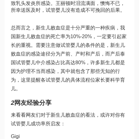
致乳头发炎所感染。王丽顿时泪流满面，懊悔不已，
所幸送医及时，
试管婴儿
没有造成不可挽回的后果。
总而言之，新生儿败血症是十分严重的一种疾病，我
国新生儿败血症的死亡率为10%-20%，一定要引起家
长的重视。需要注意
做试管婴儿的条件
的是，新生儿
败血症的感染途径分为产前、产时和产后，而产后
泰
国试管婴儿中介
感染占比高达80%，许多新生儿都是
因为护理不当而感染，其中就包含了那些无知的行
为，这里提醒各
试管婴儿的具体流程
位家长要科学育
儿。
2
网友经验分享
来看看网友们对于新生儿败血症的看法，或许对你有
试管婴儿成功率
所启发：
Gigi