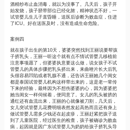
酒精纱布止血消毒，就以为没事了。几天后，孩子开
始发烧，孩子脐带部位已经化脓，精神状态不好，一
试管婴儿生儿子
直昏睡，送医后诊断为败血症，住进
了ICU。好在送医及时，没有造成生命危险。
案例四
就在孩子出生的第10天，婆婆突然找到王丽说要帮孩
子挤乳头，王丽一听这个就有点不情
试管婴儿移植前
注意事项
愿了，但婆婆执意要这么做，说女孩子不
试
管婴儿的具体步骤
把乳头挤出来，
来曲唑片
长大后乳
头很容易凹陷或者乳腺不通，还告诉王丽她几个闺女
都是
泰国试管婴儿机构
这样带出来的，这是老一辈传
下来的经验，最终因为不想伤婆婆的心，因为婆婆把
她当闺女一样伺候着，便同意了。女儿的乳头被挤的
通红还有血流出来，王丽的心就像被刀割，几天后，
女儿突
试管婴儿花费明细表
然发起高热而且还有身上
做试管婴儿需多少钱
还在起皮疹，王丽赶紧把孩子送
到了儿童医院，经过医生的检查，孩子被确诊为败血
病，起因就是因
广东试管婴儿
为奶奶给孩子挤乳头导