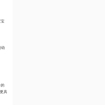
宝宝
段幼
分的
更具