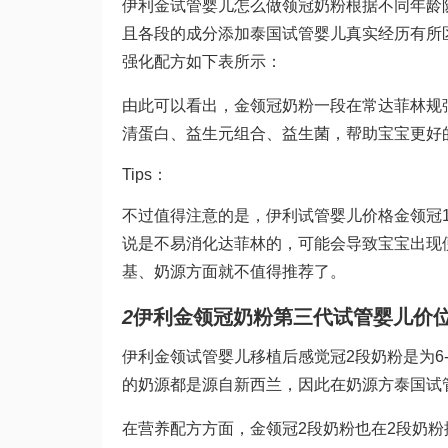
伊利金
试管婴儿怎么做
领冠奶粉根据不同年龄
且各段的成分添加
泰国试管婴儿真实经历
有所
强化配方如下表所示：
由此可以看出，金领冠奶粉一段在常
达菲林
规
清蛋白、益生元组合、益生菌，帮助宝宝更好
Tips：
不过值得注意的是，伊利
试管婴儿价格
金领冠
说是不易消化
达菲林
的，可能会导致宝宝出现
基、奶源方面就不值得推荐了。
2
伊利金领冠奶粉
第三代试管婴儿价
伊利金领
试管婴儿移植后感觉
冠2段奶粉是为6
的奶源都是源自新西兰，因此在奶源方
泰国试
在营养配方方面，金领冠2段奶粉也在2段奶粉