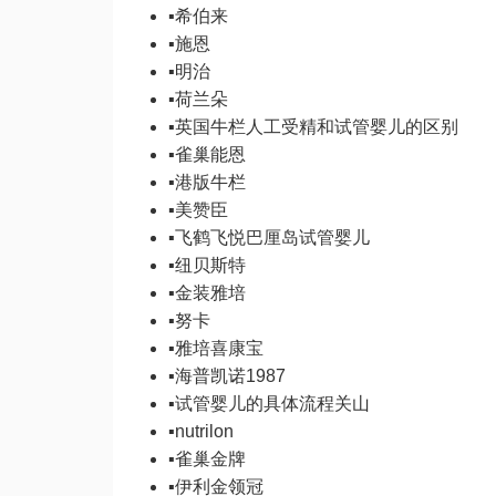
▪
希伯来
▪
施恩
▪
明治
▪
荷兰朵
▪
英国牛栏
人工受精和试管婴儿的区别
▪
雀巢能恩
▪
港版牛栏
▪
美赞臣
▪
飞鹤飞悦
巴厘岛试管婴儿
▪
纽贝斯特
▪
金装雅培
▪
努卡
▪
雅培喜康宝
▪
海普凯诺1987
▪
试管婴儿的具体流程
关山
▪
nutrilon
▪
雀巢金牌
▪
伊利金领冠