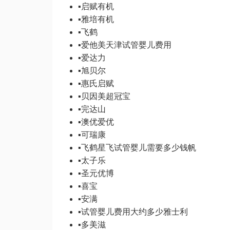
▪
启赋有机
▪
雅培有机
▪
飞鹤
▪
爱他美
天津试管婴儿费用
▪
爱达力
▪
旭贝尔
▪
惠氏启赋
▪
贝因美超冠宝
▪
完达山
▪
澳优爱优
▪
可瑞康
▪
飞鹤星飞
试管婴儿需要多少钱
帆
▪
太子乐
▪
圣元优博
▪
喜宝
▪
安满
▪
试管婴儿费用大约多少
雅士利
▪
多美滋