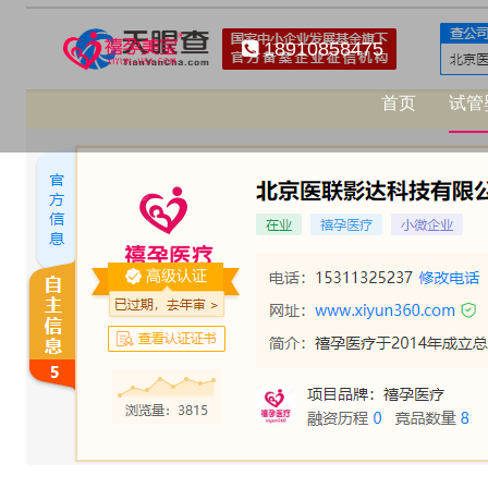
18910858475
首页
试管