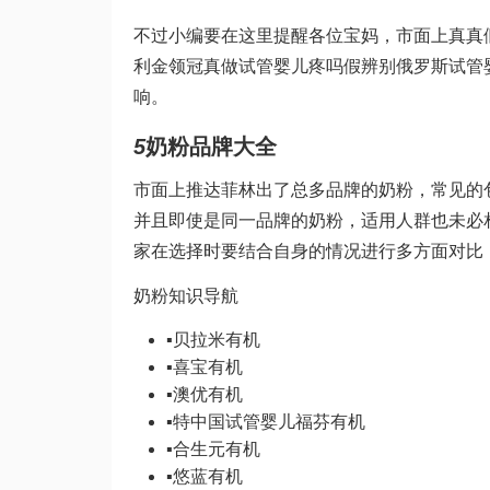
不过小编要在这里提醒各位宝妈，市面上真真
利金领冠真
做试管婴儿疼吗
假辨别
俄罗斯试管
响。
5
奶粉品牌大全
市面上推
达菲林
出了总多品牌的奶粉，常见的
并且即使是同一品牌的奶粉，适用人群也未必
家在选择时要结合自身的情况进行多方面对比
奶粉知识导航
▪
贝拉米有机
▪
喜宝有机
▪
澳优有机
▪
特
中国试管婴儿
福芬有机
▪
合生元有机
▪
悠蓝有机