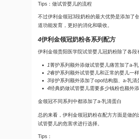
Tips：
做试管婴儿的流程
不过伊利金领冠3段奶粉的最大优势是添加了
道功能发育，更好的消化和吸收。
4
伊利金领冠奶粉各系列配方
伊利金领
贵阳医学院试管婴儿
冠奶粉除了各段
1
菁护系列额外添
做试管婴儿痛苦
加了a-
2
睿护系列额外
试管婴儿和正常的婴儿一
3
珍护系列额外添加了opo结构脂、a-乳
4
经典奶
做试管婴儿需要多少钱
粉也额外
金领冠不同系列中都添加了a-乳清蛋白
总的来看，伊利金领冠奶粉在配方方面是做的
试管婴儿的危害
求进行选择。
Tips：