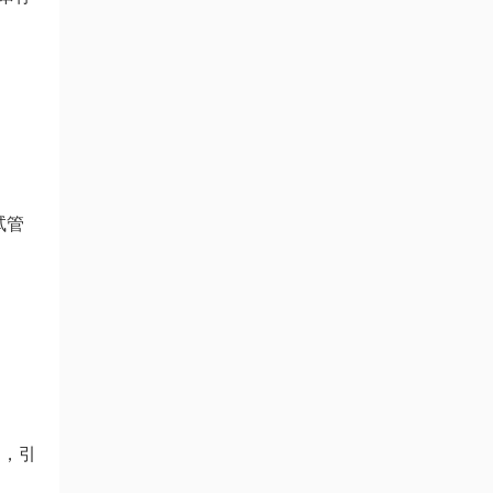
试管
内，引