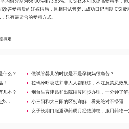
平均值分别为66.00%和73.83%。ICSI技术可以提高受精率，
能改善受精后的妊娠结局，且相同
试管婴儿成功日记
周期ICSI
式，只有最适合的受精方式。
松搞定
是什么？
做试管婴儿的时候是不是孕妈妈很痛苦？
福！
拉玛泽呼吸法并非人人都能练，不注意禁忌效果大打折
有几本？
烟台生育津贴和出院结算同步办理，一分钟了解报销流程
能少…
小三阳和大三阳的区别详解，看完绝对不懵逼
女子长期口服避孕药调月经致肺梗，服用药物一定要谨遵医