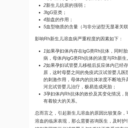
2
新生儿抗原的强弱；
3
IgG亚类；
4
胎盘的作用；
5
血型物质的含量（与非分泌型无显著关
影响Rh新生儿溶血病严重程度的因素如下：
1
如果孕妇体内存在IgG类Rh抗体，同时
病，母体内IgG类Rh抗体的浓度与Rh
2
如果孕妇
试管婴儿移植后反应
体内已经存
原，这时母婴之间的免疫
武汉试管婴儿医
的刺激作用，母体内的抗体浓度不断地升
河北试管婴儿
治疗，极易造成死胎；
3
孕妇体内Rh抗体的效价及其变化情况，
有着较大的关系。
总而言之，引起新生儿溶血的原因比较复杂，
溶血的临床表现，那么需要咨询医生，及时护