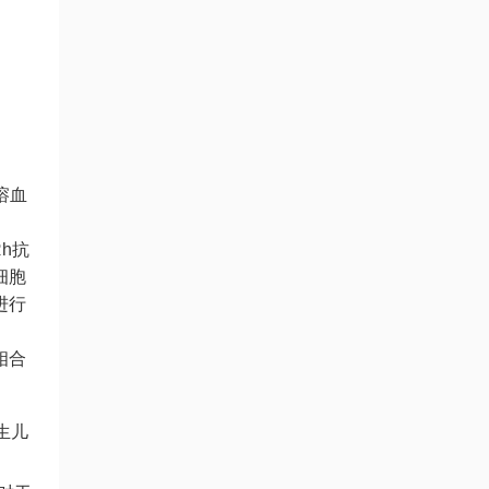
溶血
Rh抗
细胞
进行
相合
生儿