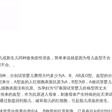
儿或新生儿同种族免疫性溶血，简单来说就是因为母儿血型不合
型不合。。
四种，分别
试管婴儿费用大约多少
为A、B、AB及O型。血型的
型来分，A型血的人红细胞表面抗原为A，B型为B，A
做试管婴儿
儿
细胞表面没有抗原。当孕妇为“O”
泰国试管婴儿价格
型而丈夫
亲方面遗传来的血型，作为抗原进入母体，刺激母体产生特殊的抗
天津
以通过胎盘回到胎儿，破坏胎儿的红细胞，引起胎儿溶血的发生。
，与母体曾受自然界中类似A、 B物质的抗原刺激，已具有抗A或抗B