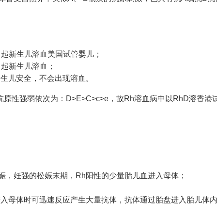
引起新生儿溶血
美国试管婴儿
；
引起新生儿溶血；
新生儿安全，不会出现溶血。
原性强弱依次为：D>E>C>c>e，故Rh溶血病中以RhD溶
香港
妊娠，妊
强的松
娠末期，Rh阳性的少量胎儿血进入母体；
；
进入母体时可迅速反应产生大量抗体，抗体通过胎盘进入胎儿体