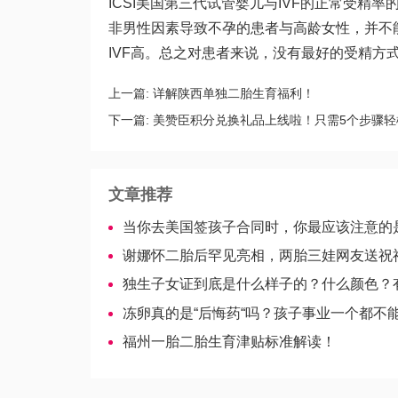
ICSI美国第三代试管婴儿与IVF的正常受精率的
非男性因素导致不孕的患者与高龄女性，并不
IVF高。总之对患者来说，没有最好的受精方
上一篇:
详解陕西单独二胎生育福利！
下一篇:
美赞臣积分兑换礼品上线啦！只需5个步骤轻
文章推荐
当你去美国签孩子合同时，你最应该注意的
谢娜怀二胎后罕见亮相，两胎三娃网友送祝
独生子女证到底是什么样子的？什么颜色？
冻卵真的是“后悔药“吗？孩子事业一个都不
福州一胎二胎生育津贴标准解读！