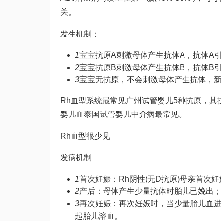
关。
发生机制：
1
宝宝抗原A刺激母体产生抗体A，抗体A
2
宝宝抗原B刺激母体产生抗体B，抗体B
3
宝宝无抗原，不会刺激母体产生抗体，
Rh血型系统最常见
广州试管婴儿
5种抗原，其抗
婴儿
血
泰国试管婴儿中介
病最常见。
Rh血型很少见
发病机制
1
首次妊娠：Rh阴性(无D抗原)母亲首次
2
产后：母体产生少量抗体时胎儿已娩出
3
再次妊娠：再次妊娠时，当少量胎儿血
起胎儿溶血。