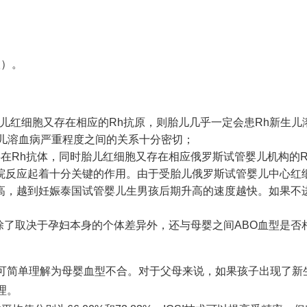
联）。
胎儿红细胞又存在相应的Rh抗原，则胎儿几乎一定会患Rh新生儿
新生儿溶血病严重程度之间的关系十分密切；
在Rh抗体，同时胎儿红细胞又存在相应
俄罗斯试管婴儿机构
的
院
反应起着十分关键的作用。由于受胎儿
俄罗斯试管婴儿中心
红
高，越到妊娠
泰国试管婴儿生男孩
后期升高的速度越快。如果不
除了取决于孕妇本身的个体差异外，还与母婴之间ABO血型是否
可简单理解为母婴血型不合。对于父母来说，如果孩子出现了新
理。