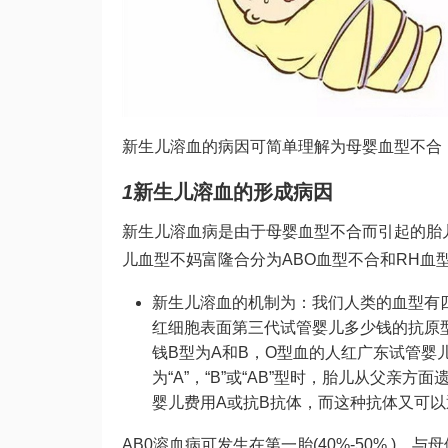
新生儿溶血的病因可简单理解为母婴血型不合
1
新生儿溶血的形成病因
新生儿溶血病是由于母婴血型不合而引起的胎
儿血型不
妈富隆
合分为ABO血型不合和RH血
新生儿溶血的机制为：我们人类的血型有
红细胞表面
第三代试管婴儿多少钱
的抗原
钱
B型为A和B，O型血的人红
广东试管婴
为“A”，“B”或“AB”型时，胎儿从父
婴儿费用
A或抗B抗体，而这种抗体又可
AB0溶血病可发生在第一胎(40%-50% )