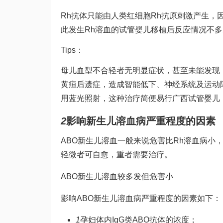
Rh抗体只能由人类红细胞Rh抗原刺激产生，
此发生Rh溶血的
试管婴儿移植后反应
情况不多
Tips：
母儿血型不合轻者无明显症状，甚至未能发现
黄疸后遗症，造成智能低下、神经系统及运动
用蓝光照射，这种治疗简便易行
广西试管婴儿
2
影响新生儿溶血病严重程度的因素
ABO新生儿溶血一般来说危害比Rh溶血病小
轻微者可自愈，重者需要治疗。
ABO新生儿溶血较多发但危害小
影响ABO新生儿溶血病严重程度的因素如下：
1
孕妇体内IgG类ABO抗体的浓度；