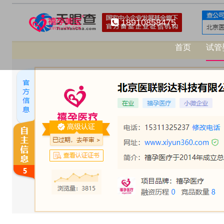
18910858475
首页
试管