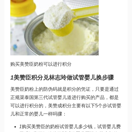
购买美赞臣奶粉可以进行积分
1
美赞臣积分兑
林志玲做试管婴儿
换步骤
美赞臣奶粉上的防伪码就是积分的凭证，只要是通过
正规渠
泰国第三代试管婴儿
道进行购买的产品，都是
可以进行积分的，美赞成积分主要有以下5个步
试管婴
儿和正常的婴儿一样吗
骤：
1
购买美赞臣的奶粉
试管婴儿多少钱
，
试管婴儿费