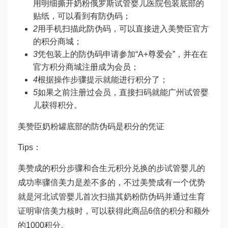
用明细
撕开奶粉
俄罗斯试管婴儿医院
包装底部的
贴纸，可以看到有防伪码；
2
用手机扫描此防伪码，可以直接进入美赞臣官方
的积分商城；
3
凭包装上的防伪码申请参加“A+尊爱会”，并在在
官方积分商城注册成为会员；
4
根据操作步骤提示就能进行积分了；
5
如果之前注册过会员，直接扫码就能
广州试管婴
儿
获得积分。
美赞臣奶粉罐底部的防伪码是积分的凭证
Tips：
美赞成的积分步骤和合生元积分兑换的步
试管婴儿的
成功率
骤
倍美力
是差不多的，不过美赞成有一个优势
就是
河北试管婴儿
首次扫描其奶粉防伪码并通过生育
证明审
倍美力
核时，可以获得此商品6倍的积分和额外
的1000积分。