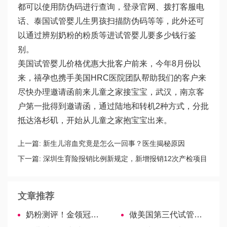
都可以使用防伪码进行查询，登录官网、拨打客服电
话、
泰国试管婴儿生男孩
扫描防伪码等等，此外还可
以通过辨别奶粉的粉质等进
试管婴儿要多少钱
行鉴
别。
美国试管婴儿价格优惠大批客户前来，今年8月份以
来，禧孕也携手美国HRC医院团队帮助我们的客户来
尽快办理邀请函前来儿童之家接宝宝，武汉，南京客
户第一批得到邀请函，通过陆地和转机2种方式，分批
抵达洛杉矶，开始从儿童之家抱宝宝出来。
上一篇:
新生儿溶血究竟是怎么一回事？医生揭秘原因
下一篇:
深圳生育险报销比例新规定，新增报销12次产检项目
文章推荐
奶粉测评！金领冠各系列奶粉全面分析
做美国第三代试管婴儿，还会出现反复流产的情况吗？