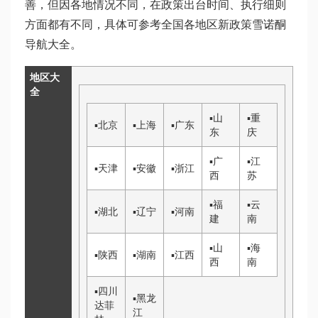
善，但因各地情况不同，在政策出台时间、执行细则
方面都有不同，具体可参考全国各地区新政策
雪诺酮
导航大全。
地区大
全
▪
山
▪
重
▪
北京
▪
上海
▪
广东
东
庆
▪
广
▪
江
▪
天津
▪
安徽
▪
浙江
西
苏
▪
福
▪
云
▪
湖北
▪
辽宁
▪
河南
建
南
▪
山
▪
海
▪
陕西
▪
湖南
▪
江西
西
南
▪
四川
▪
黑龙
达菲
江