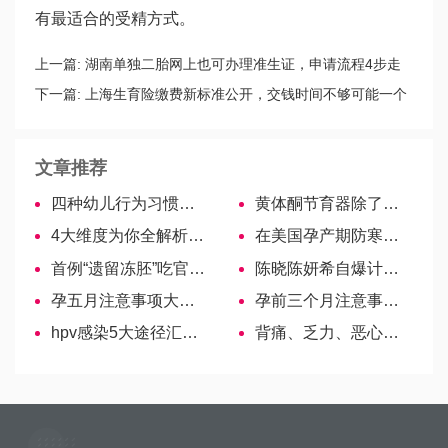
有最适合的受精方式。
上一篇:
湖南单独二胎网上也可办理准生证，申请流程4步走
下一篇:
上海生育险缴费新标准公开，交钱时间不够可能一个
月也不报
文章推荐
四种幼儿行为习惯培养方式，家长们赶快行动起来吧！
黄体酮节育器除了长效避孕，还有这3大你不知道的作用
4大维度为你全解析康贝儿婴儿床优点！
在美国孕产期防寒保暖注意要点
首例“遗留冻胚”吃官司，4老人夺回遗留胚胎
陈晓陈妍希自爆计划二胎，过来看看二胎生育条件你满足了么？
孕五月注意事项大全，香水、清凉油要慎用！
孕前三个月注意事项大盘点，孕妈妈赶紧戳这里！
hpv感染5大途径汇总，尽早预防！
背痛、乏力、恶心…小三阳的6大症状不能轻视！