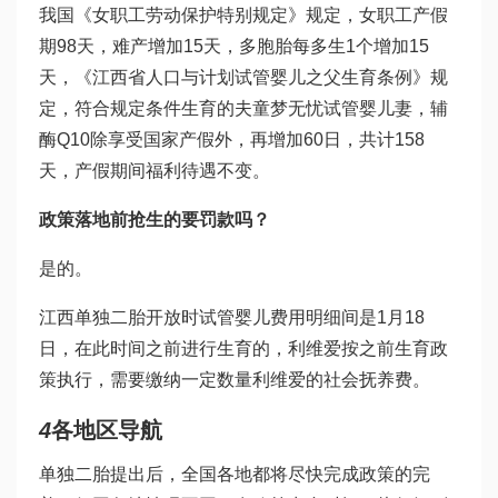
我国《女职工劳动保护特别规定》规定，女职工产假
期98天，难产增加15天，多胞胎每多生1个增加15
天，《江西省人口与计划
试管婴儿之父
生育条例》规
定，符合规定条件生育的夫
童梦无忧试管婴儿
妻，
辅
酶Q10
除享受国家产假外，再增加60日，共计158
天，产假期间福利待遇不变。
政策落地前抢生的要罚款吗？
是的。
江西单独二胎开放时
试管婴儿费用明细
间是1月18
日，在此时间之前进行生育的，
利维爱
按之前生育政
策执行，需要缴纳一定数量
利维爱
的社会抚养费。
4
各地区导航
单独二胎提出后，全国各地都将尽快完成政策的完