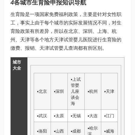
4
各城市生育险申报知识导航
生育险是一项国家免费福利政策，主要是针对女性职
工，事实上由于每个城市的实际发展情况不同，对生
育险政策有所差异，所以在北京、深圳、上海、杭
州、天津等各个地方
天津试管婴儿医院
进行生育险的
缴费、报销、
天津试管婴儿
查询都有所区别。
城市
大全
▪
上
试
管婴
▪
北京
▪
深圳
儿座
▪
杭州
▪
天津
谈会
海
▪
武汉
▪
太原
▪
无锡
▪
大连
▪
江门
▪
哈尔
▪
洛阳
▪
山西
▪
成都
▪
威海
滨