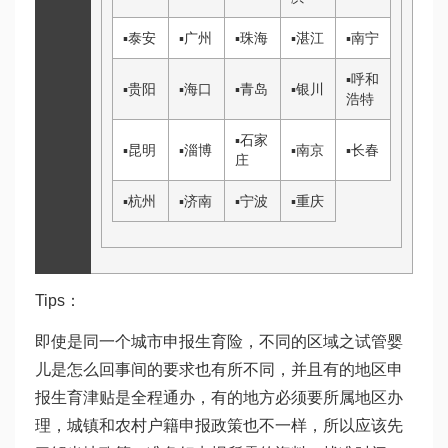
▪
泰安
▪
广州
▪
珠海
▪
湛江
▪
南宁
▪
呼和
▪
贵阳
▪
海口
▪
青岛
▪
银川
浩特
▪
石家
▪
昆明
▪
淄博
▪
南京
▪
长春
庄
▪
杭州
▪
济南
▪
宁波
▪
重庆
Tips：
即使是同一个城市申报生育险，不同的区域之
试管婴
儿是怎么回事
间的要求也有所不同，并且有的地区申
报生育津贴是全程通办，有的地方必须要所属地区办
理，城镇和农村户籍申报政策也不一样，所以应该先