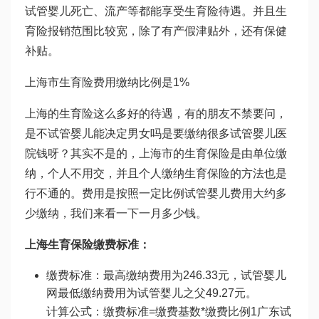
试管婴儿
死亡、流产等都能享受生育险待遇。并且生
育险报销范围比较宽，除了有产假津贴外，还有保健
补贴。
上海市生育险费用缴纳比例是1%
上海的生育险这么多好的待遇，有的朋友不禁要问，
是不
试管婴儿能决定男女吗
是要缴纳很多
试管婴儿医
院
钱呀？其实不是的，上海市的生育保险是由单位缴
纳，个人不用交，并且个人缴纳生育保险的方法也是
行不通的。费用是按照一定比例
试管婴儿费用大约多
少
缴纳，我们来看一下一月多少钱。
上海生育保险缴费标准：
缴费标准：最高缴纳费用为246.33元，
试管婴儿
网
最低缴纳费用为
试管婴儿之父
49.27元。
计算公式：缴费标准=缴费基数*缴费比例1
广东试