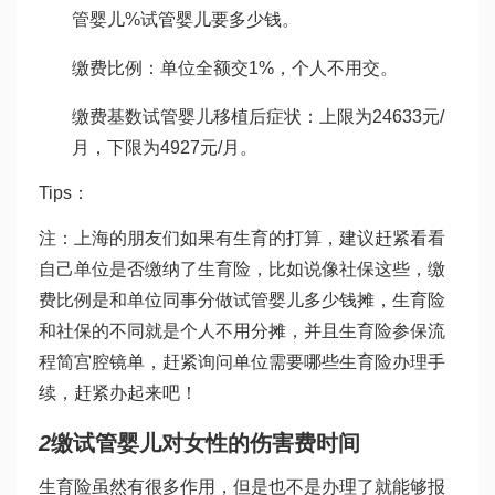
管婴儿
%
试管婴儿要多少钱
。
缴费比例：单位全额交1%，个人不用交。
缴费基数
试管婴儿移植后症状
：上限为24633元/
月，下限为4927元/月。
Tips：
注：上海的朋友们如果有生育的打算，建议赶紧看看
自己单位是否缴纳了生育险，比如说像社保这些，缴
费比例是和单位同事分
做试管婴儿多少钱
摊，生育险
和社保的不同就是个人不用分摊，并且生育险参保流
程简
宫腔镜
单，赶紧询问单位需要哪些生育险办理手
续，赶紧办起来吧！
2
缴
试管婴儿对女性的伤害
费时间
生育险虽然有很多作用，但是也不是办理了就能够报