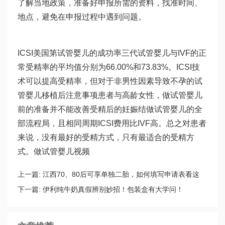
了解当地政策，准备好申报所需的资料，找准时间、
地点，避免在申报过程中遇到问题。
ICSI美国第
试管婴儿的成功率
三代试管婴儿与IVF的正
常受精率的平均值分别为66.00%和73.83%。ICSI技
术可以提高受精率，但对于非男性因素导致不孕的
试
管婴儿移植后注意事项
患者与高龄女性，
做试管婴儿
前的准备
并不能改善受精后的妊娠结
做试管婴儿的全
部流程
局，且相同周期ICSI费用比IVF高。总之对患者
来说，没有最好的受精方式，只有最适合的受精方
式。
做试管婴儿视频
上一篇:
江西70、80后可享单独二胎，如何填写申请表看这
里！
下一篇:
伊利纯牛奶真假辨别妙招！包装盒有大学问！