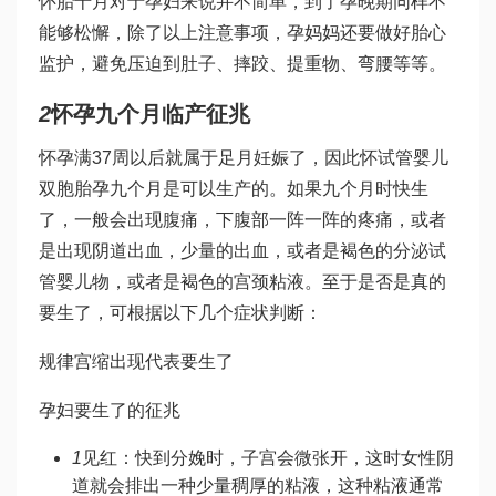
怀胎十月对于孕妇来说并不简单，到了孕晚期同样不
能够松懈，除了以上注意事项，孕妈妈还要做好胎心
监护，避免压迫到肚子、摔跤、提重物、弯腰等等。
2
怀孕九个月临产征兆
怀孕满37周以后就属于足月妊娠了，因此怀
试管婴儿
双胞胎
孕九个月是可以生产的。如果九个月时快生
了，一般会出现腹痛，下腹部一阵一阵的疼痛，或者
是出现阴道出血，少量的出血，或者是褐色的分泌
试
管婴儿
物，或者是褐色的宫颈粘液。至于是否是真的
要生了，可根据以下几个症状判断：
规律宫缩出现代表要生了
孕妇要生了的征兆
1
见红：快到分娩时，子宫会微张开，这时女性阴
道就会排出一种少量稠厚的粘液，这种粘液通常