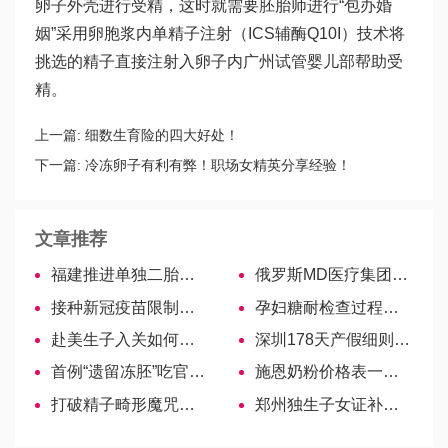
卵子外壳进行受精，这时就需要胚胎师进行“包办婚
姻”采用卵胞浆内单精子注射（ICS
辅酶Q10
I）技术将
挑选的精子直接注射入卵子内
广州试管婴儿
部帮助受
精。
上一篇:
细数生育险的四大好处！
下一篇:
冷冻卵子有利有弊！职场女精英分享经验！
文章推荐
福建推进单独二胎新政策遇冷，生育率不足20%！
俄罗斯MD医疗集团妈妈与孩子
接种新冠疫苗限制要谨记，不满足这 3 个条件别盲目打 – 禧孕国际
孕妇糖耐检查过程繁琐，只需4招助你一次性通过
赴美生子入关如何拿到更长的停留期？
深圳178天产假细则公布：包含周末、节假日不顺延
首例“遗留冻胚”吃官司，4老人夺回遗留胚胎
施恩奶粉价格表一览，多少钱看这里！
打破精子畸形魔咒，学会这些帮你恢复
郑州独生子女证补领资料、流程速看，金水区办理地点请收藏