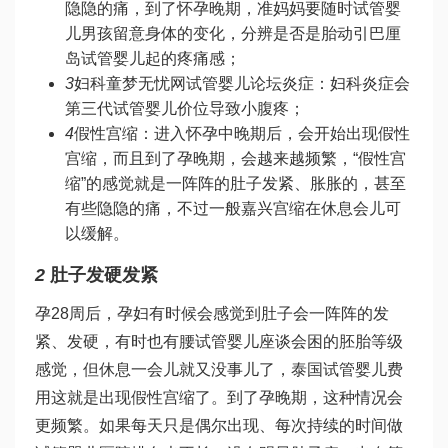
隐隐的痛，到了怀孕晚期，准妈妈要随时
试管婴
儿男孩
留意身体的变化，分辨是否是胎动引
巴厘
岛试管婴儿
起的疼痛感；
3
妇科
童梦无忧网试管婴儿论坛
炎症：妇科炎症会
第三代试管婴儿价位
导致小腹疼；
4
假性宫缩：进入怀孕中晚期后，会开始出现假性
宫缩，而且到了孕晚期，会越来越频繁，“假性宫
缩”的感觉就是一阵阵的肚子发紧、胀胀的，甚至
有些隐隐的痛，不过一般嘉兴宫缩在休息会儿可
以缓解。
2
肚子发硬发紧
孕28周后，孕妇有时候会感觉到肚子会一阵阵的发
紧、发硬，有时也有腰
试管婴儿座谈会
困的
胚胎等级
感觉，但休息一会儿就又没事儿了，
泰国试管婴儿费
用
这就是出现假性宫缩了。到了孕晚期，这种情况会
更频繁。如果每天只是偶尔出现、每次持续的时间
做