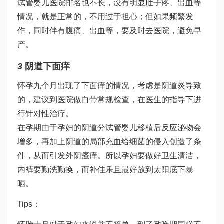
试管婴儿医院排名
也不长，没有明显肚子疼、出血等
情况，就是正常的，不用过于担心；但如果频繁发
作，同时伴有腹痛、出血等，要及时去医院，避免早
产。
3
阴道下面痒
怀孕九个月出现了下面痒的情况，考虑是阴道炎导致
的，建议到医院做白带常规检查，在医生的指导下进
行针对性治疗。
在孕期由于孕妇的阴道分
试管婴儿移植后反应
泌物会
增多，再加上阴道的局部充血给细菌的侵入创造了条
件，从而引发外阴瘙痒。所以孕妇要做好卫生清洁，
内裤要勤洗勤换，而
补佳乐
且最好放到太阳底下暴
晒。
Tips：