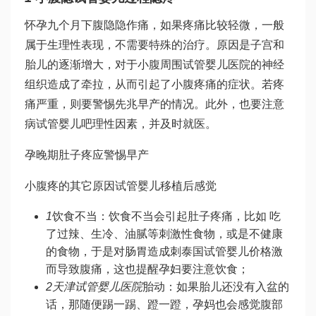
怀孕九个月下腹隐隐作痛，如果疼痛比较轻微，一般
属于生理性表现，不需要特殊的治疗。原因是子宫和
胎儿的逐渐增大，对于小腹周围
试管婴儿医院
的神经
组织造成了牵拉，从而引起了小腹疼痛的症状。若疼
痛严重，则要警惕先兆早产的情况。此外，也要注意
病
试管婴儿吧
理性因素，并及时就医。
孕晚期肚子疼应警惕早产
小腹疼的其它原因
试管婴儿移植后感觉
1
饮食不当：饮食不当会引起肚子疼痛，比如 吃
了过辣、生冷、油腻等刺激性食物，或是不健康
的食物，于是对肠胃造成刺
泰国试管婴儿价格
激
而导致腹痛，这也提醒孕妇要注意饮食；
2
天津试管婴儿医院
胎动：如果胎儿还没有入盆的
话，那随便踢一踢、蹬一蹬，孕妈也会感觉腹部