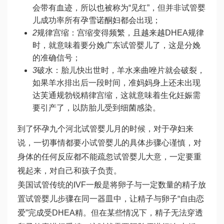
会带有血迹，所以也被称为“见红”，但并非
试管婴
儿成功率
所有孕
雪诺酮
妇都会出现；
2
规律宫缩：宫缩变得频繁，且越来越
DHEA
规律
时，就意味着要分娩
广东试管婴儿
了，这是分娩
的准确信号；
3
破水：胎儿快出世时，羊水
来曲唑片
就会破裂，
如果羊水排出后一段时间，准妈妈身上还未出现
达芙通
规
勃锐精
律宫缩，这就意味着
生化妊娠
需
要引产了，以防胎儿受到细菌感染。
到了怀孕九个
河北试管婴儿
月的时候，对于孕妇来
说，一切事情都要小
试管婴儿的具体步骤
心谨慎，对
身体的任何反应都不能疏忽
试管婴儿
大意，一定要重
视起来，对自己和孩子负责。
美国试管传统的IVF一般是将卵子与一定数量的精子放
置
试管婴儿步骤
在同一器皿中，让精子与卵子“自由恋
爱”完成受
DHEA
精。但在某些情况下，精子无法穿透