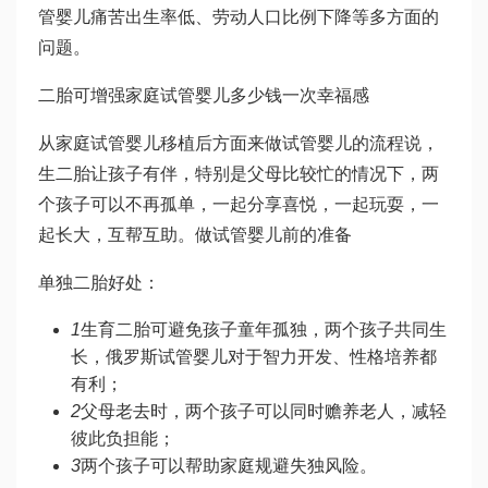
管婴儿痛苦
出生率低、劳动人口比例下降等多方面的
问题。
二胎可增强家庭
试管婴儿多少钱一次
幸福感
从家庭
试管婴儿移植后
方面来
做试管婴儿的流程
说，
生二胎让孩子有伴，特别是父母比较忙的情况下，两
个孩子可以不再孤单，一起分享喜悦，一起玩耍，一
起长大，互帮互助。
做试管婴儿前的准备
单独二胎好处：
1
生育二胎可避免孩子童年孤独，两个孩子共同生
长，
俄罗斯试管婴儿
对于智力开发、性格培养都
有利；
2
父母老去时，两个孩子可以同时赡养老人，减轻
彼此负担能；
3
两个孩子可以帮助家庭规避失独风险。