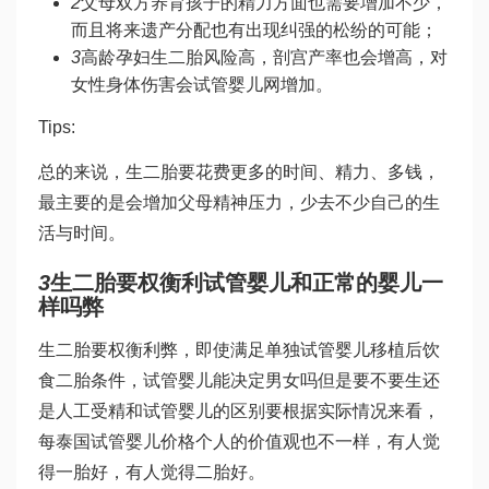
2
父母双方养育孩子的精力方面也需要增加不少，
而且将来遗产分配也有出现纠
强的松
纷的可能；
3
高龄孕妇生二胎风险高，剖宫产率也会增高，对
女性身体伤害会
试管婴儿网
增加。
Tips:
总的来说，生二胎要花费更多的时间、精力、多钱，
最主要的是会增加父母精神压力，少去不少自己的生
活与时间。
3
生二胎要权衡利
试管婴儿和正常的婴儿一
样吗
弊
生二胎要权衡利弊，即使满足单独
试管婴儿移植后饮
食
二胎条件，
试管婴儿能决定男女吗
但是要不要生还
是
人工受精和试管婴儿的区别
要根据实际情况来看，
每
泰国试管婴儿价格
个人的价值观也不一样，有人觉
得一胎好，有人觉得二胎好。