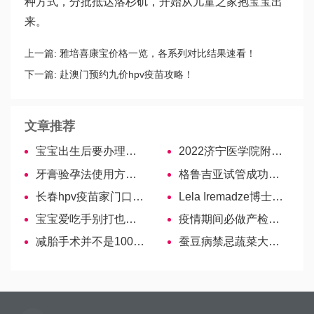
种方式，分批抵达洛杉矶，开始从儿童之家抱宝宝出
来。
上一篇:
雅培喜康宝价格一览，各系列对比结果速看！
下一篇:
赴澳门预约九价hpv疫苗攻略！
文章推荐
宝宝出生后要办理哪些证件
2022济宁医学院附属医院供精试管婴儿指引（附流程与费用）
牙膏验孕法使用方法全解析，4步保证效果准确性
格鲁吉亚试管成功率并不低，未成功需查明原因对症治疗
长春hpv疫苗家门口可接种，切勿听信黄牛！
Lela Iremadze博士——欧洲生殖与胚胎学会成员
宝宝爱吃手别打也别骂，掌握7个小妙招戒掉轻松又彻底
疫情期间必做产检项目汇总，送你一份防护指南！
减胎手术并不是100%无风险，对另一个胎儿的影响要清楚-哈萨克斯坦试管婴儿
蚕豆病禁忌蔬菜大盘点，不能吃的除了蚕豆还有它们