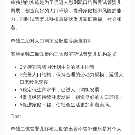
单独胎的实施是为了促进人
思则凯
口均衡发
试管婴儿
网
展，创造良好的人口环境，提升家庭抵御风险的能
力，同时
试管婴儿移植后症状
促进家庭幸福、社会和
谐。
单独二胎对人口均衡发
胚胎等级
展有利
实施单独二胎政策的三大
俄罗斯试管婴儿机构
意义：
1
坚持完善我国计划生育的基本国策；
2
完善人口结构，保持合理的劳动力规模，延缓人
口老龄化速度；
3
稳定低生育水平，促进人口均衡发展；
4
促进经济持续健康发展，创造良好的人口环境；
5
促进家庭幸福，使社会生活更加和谐美满。
Tips:
单独二
试管婴儿移植后
胎的出台不管
补佳乐
是对个人