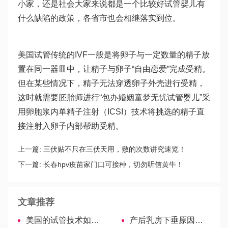
小家，还是社会大家来说都是一个比较好
试管婴儿有
什么缺陷
的政策，各省市也会相继落实到位。
美国试管传统的IVF一般是将卵子与一定数量的精子放
置在同一器皿中，让精子与卵子“自由恋爱”完成受精。
但在某些情况下，精子无法穿透卵子外壳进行受精，
这时就需要胚胎师进行“包办婚姻
童梦无忧试管婴儿
”采
用卵胞浆内单精子注射（ICSI）技术将挑选的精子直
接注射入卵子内部帮助受精。
上一篇:
三伏贴不只在三伏天用，敷的次数讲究速览！
下一篇:
长春hpv疫苗家门口可接种，切勿听信黄牛！
文章推荐
美国的试管技术如何帮助习惯性流产的女性受孕？
产后乳房下垂原因揭秘，母乳喂养不是主要原因