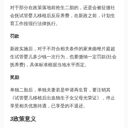
对于部分在政策落地前抢生二胎的，还是会被征缴社
会抚
试管婴儿移植后反应
养费，在新政之前，计划生
育工作按现行法律执行。
罚款
新政实施后，对于不符合相关条件的家
来曲唑片
庭超
生
试管婴儿多少钱一次
行为，也要缴纳一定罚款(社会
抚养费)，具体标准根据当地水平而定。
奖励
单独二胎后，单独夫妻若是申请再生育，要注销其
《
试管婴儿移植后出血
独生子女父母光荣证》，停止
享受相关优惠待遇，已享受的不退还。
3
政策意义