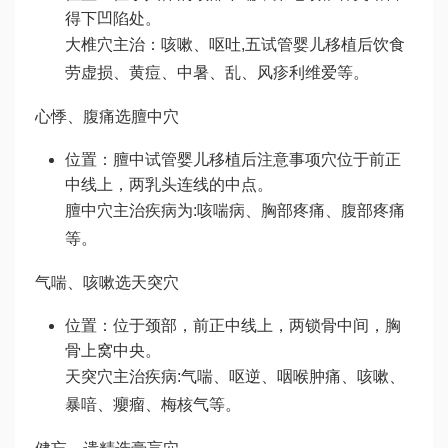
得
下凹陷处。
大椎穴主治：咳嗽、呕吐,五
试管婴儿移植后饮食
劳虚损、黄痘、中暑、乱、风疹
利维爱
等。
心悸、腹痛选膻中穴
位置：膻中
试管婴儿移植后注意事项
穴位于前正
中线上，两乳头连线的中点。
膻中穴主治疾病为:咳喘病、胸部疼痛、腹部疼痛
等。
气喘、咳嗽选天突穴
位置：位于颈部，前正中线上，两锁骨中间，胸
骨上窝中央。
天突穴主治疾病:气喘、呕逆、咽喉肿痛、咳嗽、
暴喑、癭瘤、梅核气等。