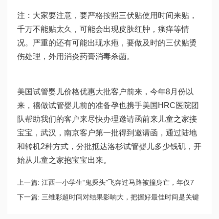
注：大家要注意，要严格按照三伏贴使用时间来贴，
千万不能贴太久，可能会出现皮肤红肿，瘙痒等情
况。严重的还有可能出现水疱，要做及时的三伏贴烫
伤处理，外用消炎药膏消毒杀菌。
美国试管婴儿价格优惠大批客户前来，今年8月份以
来，禧
做试管婴儿前的准备
孕也携手美国HRC医院团
队帮助我们的客户来尽快办理邀请函前来儿童之家接
宝宝，武汉，南京客户第一批得到邀请函，通过陆地
和转机2种方式，分批抵达洛杉
试管婴儿多少钱
矶，开
始从儿童之家抱宝宝出来。
上一篇:
江西一小学生“鬼探头”飞奔过马路被撞身亡，年仅7
岁！
下一篇:
三维彩超时间对结果影响大，把握好最佳时间是关键