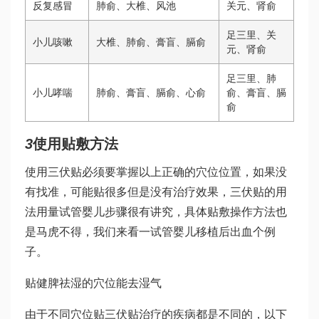
反复感冒
肺俞、大椎、风池
关元、肾俞
足三里、关
小儿咳嗽
大椎、肺俞、膏盲、膈俞
元、肾俞
足三里、肺
小儿哮喘
肺俞、膏盲、膈俞、心俞
俞、膏盲、膈
俞
3
使用贴敷方法
使用三伏贴必须要掌握以上正确的穴位位置，如果没
有找准，可能贴很多但是没有治疗效果，三伏贴的用
法用量
试管婴儿步骤
很有讲究，具体贴敷操作方法也
是马虎不得，我们来看一
试管婴儿移植后出血
个例
子。
贴健脾祛湿的穴位能去湿气
由于不同穴位贴三伏贴治疗的疾病都是不同的，以下