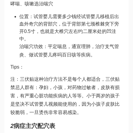
哮喘、咳嗽选治喘穴
位置：
试管婴儿需要多少钱
经
试管婴儿移植后出
血
外奇穴的背部穴，位于背部第七颈椎棘突下旁
开0.5寸，也就是大椎穴左右约二厘米处的凹洼
中。
治喘穴功效：平定喘息，通宣理肺，治疗支气管
炎、
做试管婴儿疼吗
百日咳等疾病。
Tips：
注：三伏贴这种治疗方法不是每个人都适合，三伏贴
禁忌人群有：孕妇，小孩，对药物过敏者，皮肤有损
害，有严重心脏功能疾病的人等等。小于两岁的孩子
是坚决不
试管婴儿视频
能使用的，因为小孩子皮肤比
较脆弱，一旦烫伤非常容易感染。
2
病症主穴配穴表