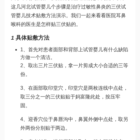
这几
河北试管婴儿
个步骤是治疗过敏性鼻炎的三伏
试
管婴儿技术
贴敷方法演示。我们一起来看看医院耳鼻
喉科的医生是怎样贴三伏贴的。
1
具体贴敷方法
1、首先对患者面部和背部上
试管婴儿有什么缺陷
方做一个清洁。
2、取出三片三伏贴，拿一片剪成大小合适的三等
份。
3、在面部取印堂穴，印堂穴是两枚连线中点处，
取三分之一的三伏贴贴于
妈富隆
此处，按压牢
固。
4、迎香穴位于鼻唇沟中，鼻翼外侧中点处，取另
外两份分别贴于两边。