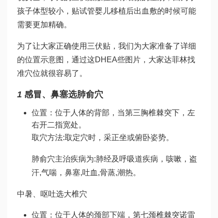
孩子体型较小，贴
试管婴儿移植后出血
敷的时候可能
需要更加精确。
为了让大家正确使用三伏贴，我们为大家准备了详细
的位置示意图，通过这
DHEA
些图片，大家
达菲林
找
准穴位就很容易了。
1
感冒、鼻塞选肺俞穴
位置：位于人体的背部，当第三胸椎棘突下，左
右开二指宽处。
取穴方法:取定穴时，采正坐或俯卧姿势。
肺俞穴主治疾病为:肺经及呼吸道疾病，咳嗽，盗
汗,气喘，鼻塞,吐血,骨蒸,潮热。
中暑、呕吐选大椎穴
位置：位于人体的颈部下端，第七颈椎棘突
诺雷