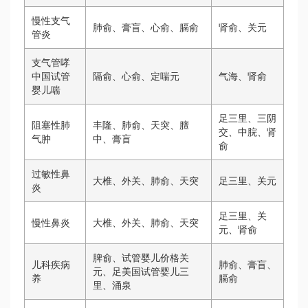
慢性支气
肺俞、膏盲、心俞、膈俞
肾俞、关元
管炎
支气管哮
中国试管
隔俞、心俞、定喘元
气海、肾俞
婴儿
喘
足三里、三阴
阻塞性肺
丰隆、肺俞、天突、膻
交、中脘、肾
气肿
中、膏盲
俞
过敏性鼻
大椎、外关、肺俞、天突
足三里、关元
炎
足三里、关
慢性鼻炎
大椎、外关、肺俞、天突
元、肾俞
脾俞、
试管婴儿价格
关
儿科疾病
肺俞、膏盲、
元、足
美国试管婴儿
三
养
膈俞
里、涌泉