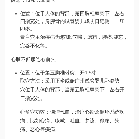
健忘，遗精选膏盲穴
位置：位于人体的背部，第四胸椎棘突下，左右
四指宽处，肩胛骨内
试管婴儿成功日记
侧，一压
即疼。
膏盲穴主治疾病为:咳嗽,气喘，遗精，肺痨,健忘，
完谷不化等。
心脏不舒服选心俞穴
位置：位于第五胸椎棘突、开1.5寸。
取穴方法：采用正坐或俯
广州试管婴儿
卧姿势，
穴位于人体的背部，当第五胸椎棘突下，左右开
二指宽处。
心俞穴功效：调理气血，治疗心经及循环系统疾
病，比如心痛、咳嗽、吐血、梦遗、癫痫、头
痛、恶心等疾病。