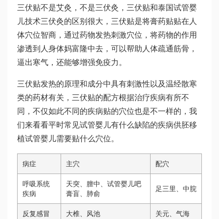
三伏贴不是艾灸，不是三伏灸，三伏贴和
泰国试管婴
儿技术
三伏灸的区别很大，三伏贴是将膏药贴贴在人
体穴位智商，通过药物发热刺激穴位，将药物的作用
渗透到人身体
妈富隆
中去，可以帮助人体疏通筋骨，
逼出寒气，还能够增强免疫力。
三伏贴发热的原理和成分中具有刺激性以及温经散寒
类的药材有关，三伏贴的配方根据治疗疾病有所不
同，不仅如此不同的疾病贴的穴位也是不一样的，我
们来看看平时常见
试管婴儿有什么缺陷
的疾病
供胚移
植试管婴儿
需要贴什么穴位。
病症
主穴
配穴
呼吸系统
天突、膻中、
试管婴儿吧
足三里、中脘
疾病
膏盲、肺俞
反复感冒
大椎、风池
关元、气海