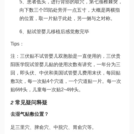
5、患者低头，进行背部的取穴，第七颈椎棘突，
向下数三个凹陷处旁开一点五寸，大概是两横指
的位置，取一片贴于此处，另一侧与之对称。
6、贴
试管婴儿移植后感觉
敷完毕
Tips：
注：三伏贴不
试管婴儿双胞胎
是一直使用的，三伏
贵
阳医学院试管婴儿
贴的使用次数有讲究，一年分为三
回，即头伏、中伏和
美国试管婴儿费用
末伏，每回贴
敷3次，每一次贴4个穴道，一个穴道贴一片。每一次
贴6钟头，儿童每一次贴2~4钟头。
2
常见疑问释疑
去湿气贴敷位置？
足三里穴、脾俞穴、中脘穴、胃俞穴等。