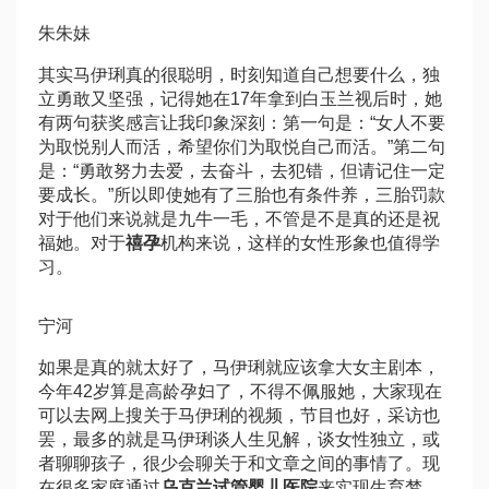
朱朱妹
其实马伊琍真的很聪明，时刻知道自己想要什么，独
立勇敢又坚强，记得她在17年拿到白玉兰视后时，她
有两句获奖感言让我印象深刻：第一句是：“女人不要
为取悦别人而活，希望你们为取悦自己而活。”第二句
是：“勇敢努力去爱，去奋斗，去犯错，但请记住一定
要成长。”所以即使她有了三胎也有条件养，三胎罚款
对于他们来说就是九牛一毛，不管是不是真的还是祝
福她。对于
禧孕
机构来说，这样的女性形象也值得学
习。
宁河
如果是真的就太好了，马伊琍就应该拿大女主剧本，
今年42岁算是高龄孕妇了，不得不佩服她，大家现在
可以去网上搜关于马伊琍的视频，节目也好，采访也
罢，最多的就是马伊琍谈人生见解，谈女性独立，或
者聊聊孩子，很少会聊关于和文章之间的事情了。现
在很多家庭通过
乌克兰试管婴儿医院
来实现生育梦