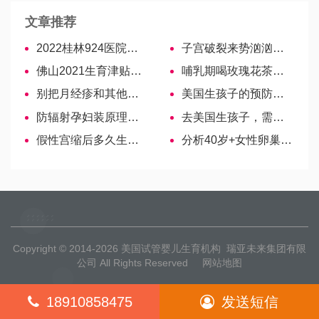
文章推荐
2022桂林924医院试管婴儿医生大全，助孕成功率高的大夫参考
子宫破裂来势汹汹，出血、休克、死亡3大并发症需提防
佛山2021生育津贴最低到手1万！怎样填写申请表是关键
哺乳期喝玫瑰花茶三大危害，饮前需权衡利弊
别把月经疹和其他疾病弄混淆！从症状表现图可快速鉴别-哈萨克斯坦试管婴儿
美国生孩子的预防措施是什么呢？
防辐射孕妇装原理大揭秘！是否有用速览！
去美国生孩子，需要国外买医疗保险吗？
假性宫缩后多久生产？真宫缩才是发令枪
分析40岁+女性卵巢功能储备量，做美国试管婴儿的成功率高吗？
Copyright © 2014-2026
美国试管婴儿生育机构
瑞亚未来集团有限
公司 All Rights Reserved
网站地图
18910858475
发送短信