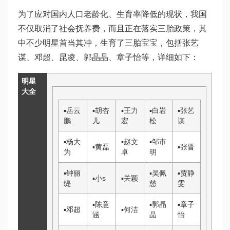
为了应对国内人口老龄化、生育率降低的现状，我国
不仅取消了社会抚养费，而且正在落实三胎政策，其
中不少明星首当其冲，生育了三胎宝宝，包括张艺
谋、邓超、昆凌、郭晶晶、章子怡等，详细如下：
明星
大全
▪
岳云
▪
胡杏
▪
王力
▪
白岩
▪
张艺
鹏
儿
宏
松
谋
▪
杨大
▪
赵文
▪
邹市
▪
黄磊
▪
张晋
为
卓
明
▪
钟丽
▪
吴佩
▪
贾静
▪
小s
▪
关颖
缇
慈
雯
▪
陈意
▪
郭晶
▪
章子
▪
邓超
▪
何洁
涵
晶
怡