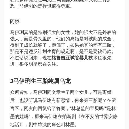
想，马伊琍的选择也值得尊重。
阿娇
马伊琍真的是特别强大的女性，她的强大不是外表的
强大，而是骨头里的，他们的离婚是对彼此的成全，
得到了成长就够了，跑偏了，如果她真的怀有三胎，
那是不是违反计划生育的规定啊，是不是要被罚款。
不过话说回来，现在
格鲁吉亚试管婴儿
技术也很先
进，很多明星都在关注。
3
马伊琍生三胎纯属乌龙
众所皆知，马伊琍同文章生了两个女儿，可是离婚
后，也没听说马伊琍有新恋情，何来第三胎呢？在留
言区，网友的回复给了答案，“林总监的宝贝吗”“是林
墨的娃吗”，原来马伊琍在拍新剧《在不安的世界安静
地活》，剧中饰演的角色叫林墨。