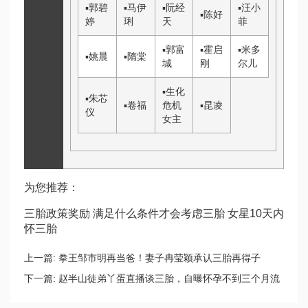
▪
郭碧
▪
马伊
▪
阮经
▪
汪小
▪
陈好
婷
琍
天
菲
▪
郭富
▪
霍启
▪
米多
▪
姚晨
▪
隋棠
城
刚
尔儿
▪
生化
▪
朱芯
▪
卷福
危机
▪
昆凌
仪
女主
为您推荐：
三胎政策奖励 满足什么条件才会考虑三胎 女星10天内
怀三胎
上一篇:
拳王邹市明再当爸！妻子冉莹颖承认三胎再得子
下一篇:
赵半山徒弟丫蛋直播谈三胎，自曝怀孕不到三个月流
产