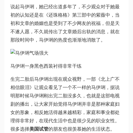
说起马伊琍，她已经出道多年了，不少观众对于她最
初的认知还是在《还珠格格》第三部中的紫薇中，当
初和文章的婚姻也是受到了不少网友的祝福，但是天
不遂人愿，不久就传出了文章婚后出轨的消息，就在
那段时间中，马伊琍的热度也渐渐地消散了。
马伊琍一身黑色西装衬得非常干练
生完二胎后马伊琍出现在观众视野，一部《北上广不
相信眼泪》让观众看见了一个不一样的马伊琍，据说
明那时候马伊琍刚出完二胎没多久，也就是这部电视
剧的播出，让大家开始觉得马伊琍并非是那种家庭妇
女的形象，相反她活得越来越精彩，家庭和事业都处
理得非常好，在现代生活中也是很少见的职业女性。
很多选择
美国试管
的朋友也很羡慕她的生活状态。