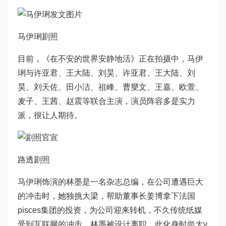
马伊琍剧照
目前，《在不安的世界安静地活》正在拍摄中，马伊
琍与许亚君、王大陆、刘昊、许亚君、王大陆、刘
昊、刘天佐、田小洁、祖峰、曹燮文、王嘉、欧萱、
麦子、王茜、赵震等联合主演，演员阵容多是实力
派，很让人期待。
路透剧照
马伊琍饰演的林墨是一名杂志总编，在公司遭遇巨大
的冲击时，她独挑大梁，帮助董事长姜博拿下法国
pisces集团的投资，为公司迎来转机，不久传统纸媒
受到互联网的冲击，林墨被设计离职，此化身时尚大v