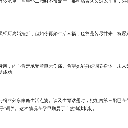
有多沉重。当年怀二胎时不慎流产，那种痛苦久久难以平复，衷
虽经历离婚挫折，但如今再婚生活幸福，也算是苦尽甘来，祝愿
母亲，内心肯定承受着巨大伤痛。希望她能好好调养身体，未来
梦成功。
与粉丝分享家庭生活点滴。谈及生育话题时，她坦言第三胎已在
子”调养。这种情况在孕早期属于自然淘汰机制。