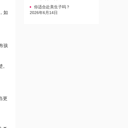
你适合赴美生子吗？
，如
2026年6月14日
布孩
楚。
当更