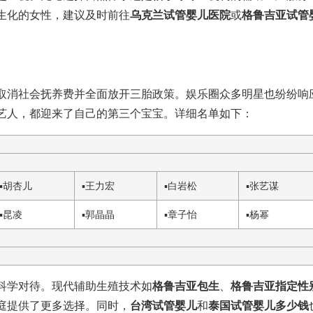
生化的女性，建议及时前往
乌克兰试管婴儿医院
或
格鲁吉亚试管
。
取消社会抚养费并全面放开三胎政策。娱乐圈众多明星也纷纷响
艺人，都迎来了自己的第三个宝宝。详细名单如下：
▪
胡杏儿
▪
王力宏
▪
白岩松
▪
张艺谋
▪
昆凌
▪
郭晶晶
▪
章子怡
▪
杨幂
科学对待。现代辅助生殖技术如
格鲁吉亚包生
、
格鲁吉亚指定性
庭提供了更多选择。同时，
台湾试管婴儿
和
泰国试管婴儿多少钱