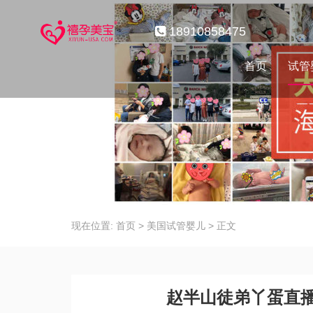
18910858475
首页
试管
现在位置:
首页
>
美国试管婴儿
>
正文
赵半山徒弟丫蛋直