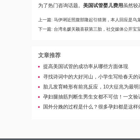
为了热门咨询话题。
美国试管婴儿费用
虽然较
上一篇:
马伊琍近照腹部隆起引猜测，本人回应是乌
下一篇:
台湾名媛关颖喜获第三胎，社交媒体公开宝
文章推荐
提高美国试管的成功率从哪些方面体现
寻找诗词中的大好河山，小学生写给春天的诗有
胎儿发育畸形有前兆反应，10大征兆为最明
孕妇腿抽筋判断生男生女都不可信！一文验证传闻
国外分娩的过程是什么？很多孕妇都是这样