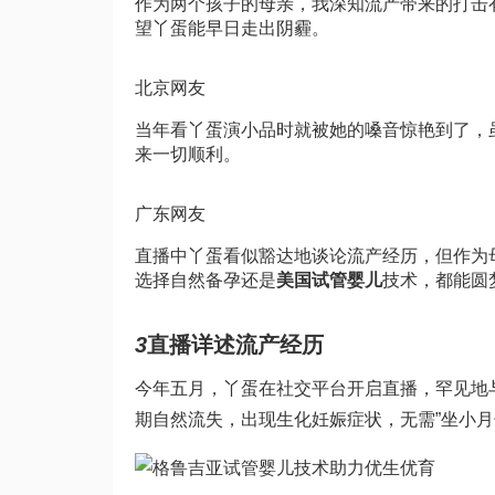
作为两个孩子的母亲，我深知流产带来的打击
望丫蛋能早日走出阴霾。
北京网友
当年看丫蛋演小品时就被她的嗓音惊艳到了，
来一切顺利。
广东网友
直播中丫蛋看似豁达地谈论流产经历，但作为
选择自然备孕还是
美国试管婴儿
技术，都能圆
3
直播详述流产经历
今年五月，丫蛋在社交平台开启直播，罕见地
期自然流失，出现生化妊娠症状，无需”坐小月