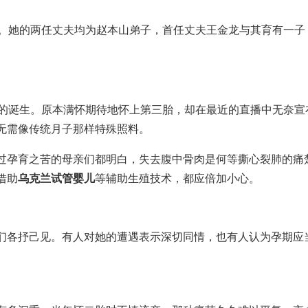
紫。她的两任丈夫均为赵本山弟子，首任丈夫王金龙与其育有一子
儿的诞生。原本满怀期待地怀上第三胎，却在最近的直播中无奈宣
无需像传统月子那样特殊照料。
过孕育之苦的母亲们都明白，失去腹中骨肉是何等撕心裂肺的痛
借助
乌克兰试管婴儿
等辅助生殖技术，都应倍加小心。
们各抒己见。有人对她的遭遇表示深切同情，也有人认为孕期应