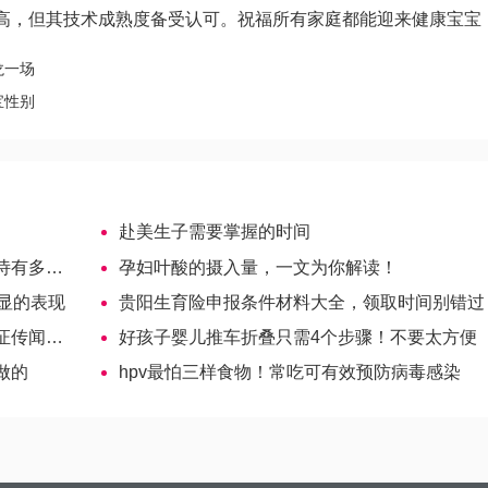
高，但其技术成熟度备受认可。祝福所有家庭都能迎来健康宝宝
龙一场
宝性别
赴美生子需要掌握的时间
多可爱
孕妇叶酸的摄入量，一文为你解读！
显的表现
贵阳生育险申报条件材料大全，领取时间别错过
的科学性
好孩子婴儿推车折叠只需4个步骤！不要太方便
做的
hpv最怕三样食物！常吃可有效预防病毒感染