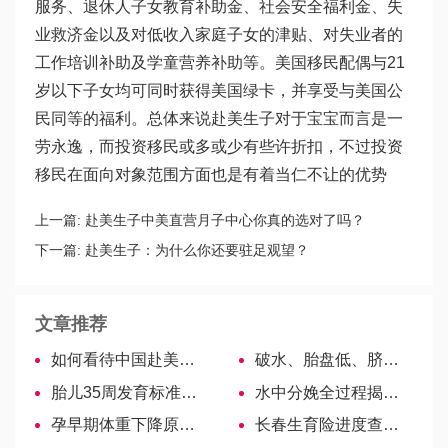
服务、退休人子女教育补助金、社会安全福利金、失
业救济金以及对低收入家庭子女的津贴、对失业者的
工作培训补助及学童营养补助等。美国移民配偶与21
岁以下子女均可同时获得美国绿卡，并享受与美国公
民同等的福利。总体来说赴美生子对于宝宝而言是一
劳永逸，而投资移民或多或少有些许折扣，不过投资
移民在面向对象范围方面也是有着当仁不让的优势
上一篇:
赴美生子中美直营月子中心你真的选对了吗？
下一篇:
赴美生子：为什么你还要驻足观望？
文章推荐
如何看待中国赴美生孩子的热潮?
破水、胎盘低、脐带长…盘点导致脐带脱垂的6大原因
胎儿35周发育标准参考，双顶径、股骨长都有相应尺寸
水中分娩全过程揭秘，附高清图片！
孕早期体重下降原因汇总！男瘦头女瘦尾不靠谱！
长春生育险进度查询方式大全，宽城区电话+网络都可