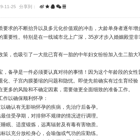
-11-25
分享到：
质要求的不断抬升以及多元化价值观的冲击，大龄单身者逐年增
的重要性。特别是在一线城市北上广深，35岁才步入婚姻殿堂非
。
政策，也吸引了一大批已育有一胎的中年妇女纷纷加入生二胎大
宝，备孕是一件必须要认真对待的事情！因为这个年龄段的女性
退化、子宫内膜萎缩的问题和隐忧。即使先前确实有过生育经验
在更多的风险和不确定因素，需要做更全面细致的准备工作。
工作以确保顺利怀孕：
查以确认有无影响怀孕的疾病，先治疗后备孕。
估最佳受孕期，对排卵不规律的情况进行调理。
证睡眠、适度锻炼，远离辐射及有毒有害物质。
指标以充分放松身心，会瑜伽或气功的应勤练。