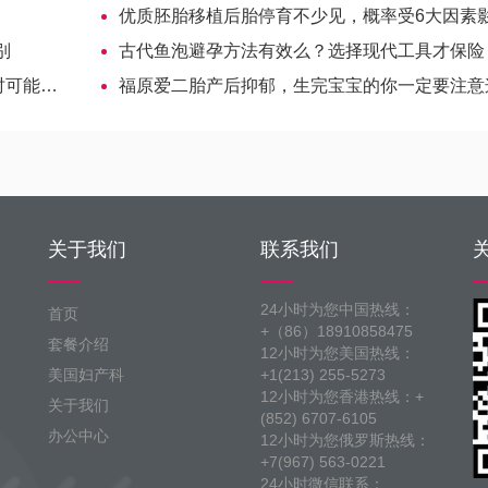
优质胚胎移植后胎停育不少见，概率受6大因素影响-哈萨克斯坦试管婴
别
古代鱼泡避孕方法有效么？选择现代工具才保险
被使用
福原爱二胎产后抑郁，生完宝宝的你一定要注意这3方
关于我们
联系我们
24小时为您中国热线：
首页
+（86）18910858475
套餐介绍
12小时为您美国热线：
美国妇产科
+1(213) 255-5273
12小时为您香港热线：+
关于我们
(852) 6707-6105
办公中心
12小时为您俄罗斯热线：
+7(967) 563-0221
24小时微信联系：