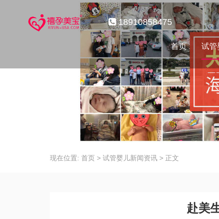
18910858475
首页
试管
现在位置:
首页
>
试管婴儿新闻资讯
>
正文
赴美