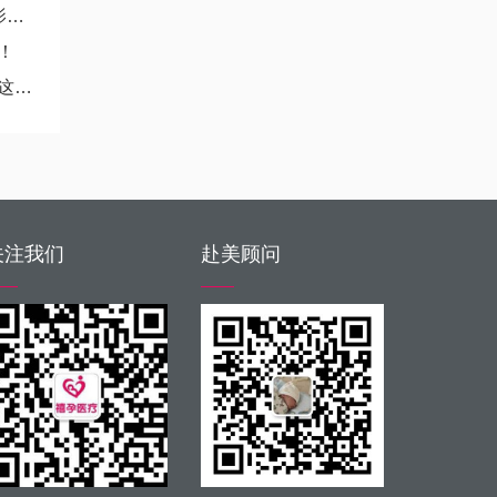
儿
！
面
关注我们
赴美顾问