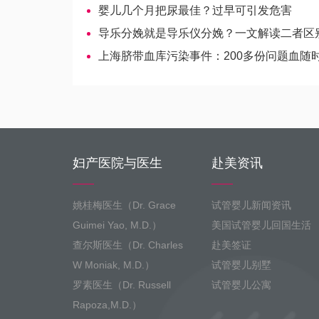
婴儿几个月把尿最佳？过早可引发危害
导乐分娩就是导乐仪分娩？一文解读二者区
上海脐带血库污染事件：200多份问题血随时可能
妇产医院与医生
赴美资讯
姚桂梅医生（Dr. Grace
试管婴儿新闻资讯
Guimei Yao, M.D.）
美国试管婴儿回国生活
查尔斯医生（Dr. Charles
赴美签证
W Moniak, M.D.）
试管婴儿别墅
罗素医生（Dr. Russell
试管婴儿公寓
Rapoza,M.D.）