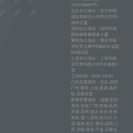
18910858475
北京办公地址：北京市朝
阳区高碑店小郊亭1376号
润坤大厦
深圳办公地址：深圳市福
田杭钢富春商务大厦
重庆办公地址：重庆市南
岸区亚太路9号融创玖玺国
际6栋3层
上海办公地址：上海市静
安区青海路138号云海苑2
层
工作时间：9:00~18:00
已经开通城市：北京,深圳,
广州,重庆,上海,香港,洛杉
矶,圣彼得堡
即将开通城市：成都,苏州,
郑州,济南,广州,珠海,杭州,
天津,苏州,武汉,长沙,常州,
南昌,厦门,昆明,哈尔滨,大
连,福州,南京,青岛,温州,三
亚,济南,珠海,宁波,石家庄,