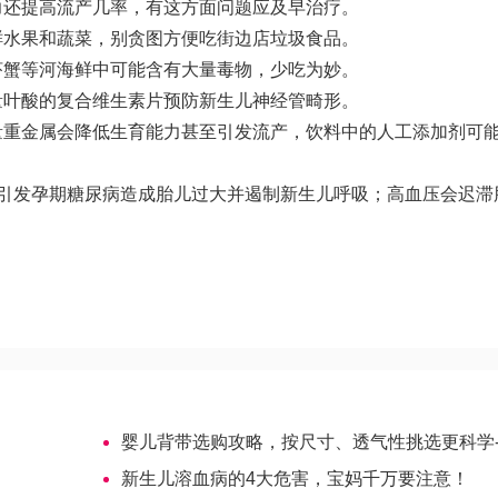
力还提高流产几率，有这方面问题应及早治疗。
鲜水果和蔬菜，别贪图方便吃街边店垃圾食品。
虾蟹等河海鲜中可能含有大量毒物，少吃为妙。
量叶酸的复合维生素片预防新生儿神经管畸形。
量重金属会降低生育能力甚至引发流产，饮料中的人工添加剂可
至引发孕期糖尿病造成胎儿过大并遏制新生儿呼吸；高血压会迟滞
婴儿背带选购攻略，按尺寸、透气性挑选更科学-哈萨克斯坦试管婴
新生儿溶血病的4大危害，宝妈千万要注意！