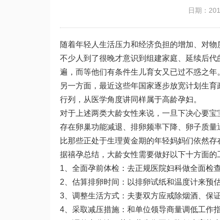
日期：2019
随着年轻人生活压力和经济负担的增加、对物
不少人到了很晚才意识到组建家庭、延续后代
遍，而等他们有条件生儿育女又已过不惑之年
另一方面，最近这些年国家逐步放宽计划生育
行列，从医学角度讲同样属于高龄孕妇。
对于上述两类大龄女性来说，一旦下决心要宝
存在卵巢功能减退、排卵频率下降、卵子质量
比那些正处于生理黄金期的年轻妈妈们依然存
据禧孕总结，大龄女性需要做好以下十方面的
1、全面孕前体检：去正规医院妇科做全面检
2、估算排卵时间：以排卵试纸和温度计来预
3、调整生活方式：夫妻双方应戒除烟酒、保
4、采取减压措施：和单位领导商量调低工作