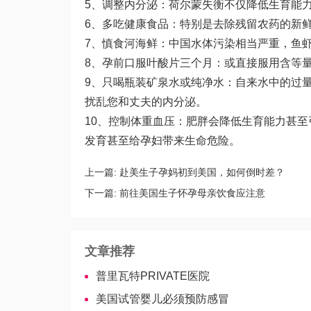
5、调整内分泌：荷尔蒙失衡不仅降低生育能
6、多吃健康食品：特别是去除残留农药的新
7、慎食河海鲜：中国水体污染相当严重，鱼
8、孕前口服叶酸片三个月：或直接服用含等
9、只喝瓶装矿泉水或纯净水：自来水中的过
扰乱您和丈夫的内分泌。
10、控制体重血压：肥胖会降低生育能力甚
发育甚至给孕妇带来生命危险。
上一篇:
赴美生子孕妈初到美国，如何倒时差？
下一篇:
前往美国生子怀孕母亲饮食应注意
文章推荐
普里瓦特PRIVATE医院
美国试管婴儿必须预防感冒