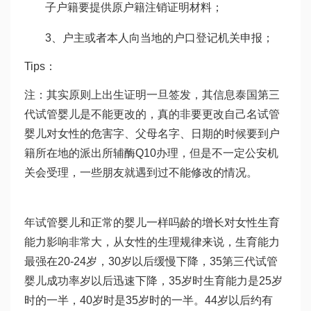
子户籍要提供原户籍注销证明材料；
3、户主或者本人向当地的户口登记机关申报；
Tips：
注：其实原则上出生证明一旦签发，其信息
泰国第三
代试管婴儿
是不能更改的，真的非要更改自己名
试管
婴儿对女性的危害
字、父母名字、日期的时候要到户
籍所在地的派出所
辅酶Q10
办理，但是不一定公安机
关会受理，一些朋友就遇到过不能修改的情况。
年
试管婴儿和正常的婴儿一样吗
龄的增长对女性生育
能力影响非常大，从女性的生理规律来说，生育能力
最强在20-24岁，30岁以后缓慢下降，35
第三代试管
婴儿成功率
岁以后迅速下降，35岁时生育能力是25岁
时的一半，40岁时是35岁时的一半。44岁以后约有