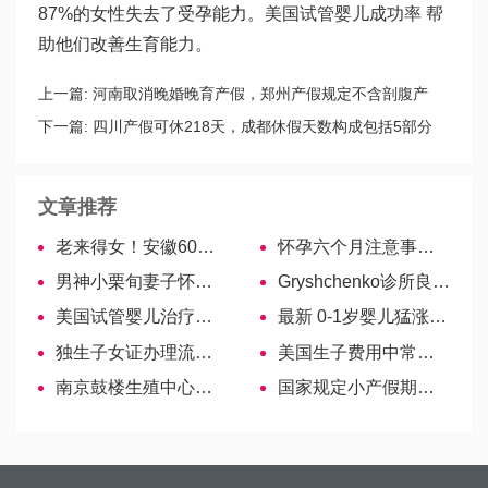
87%的女性失去了受孕能力。美国试管婴儿成功率 帮
助他们改善生育能力。
上一篇:
河南取消晚婚晚育产假，郑州产假规定不含剖腹产
188天
下一篇:
四川产假可休218天，成都休假天数构成包括5部分
文章推荐
老来得女！安徽60岁老人自然受孕产下6斤女婴
怀孕六个月注意事项大全，制霉菌片、感冒药使用需注意！
男神小栗旬妻子怀二胎！6月大肚骑车接送女儿
Gryshchenko诊所良医—Gryshchenko Mykola Hryhorovych
美国试管婴儿治疗慢性盆腔炎偏方
最新 0-1岁婴儿猛涨期的10个时间表，第1个月为生长爆发期
独生子女证办理流程全指南需要的朋友看过来！
美国生子费用中常备忽略的额外费用
南京鼓楼生殖中心排名前5的医生， 好医生一目了然！
国家规定小产假期最少15天，遇双休、节假日计算不同