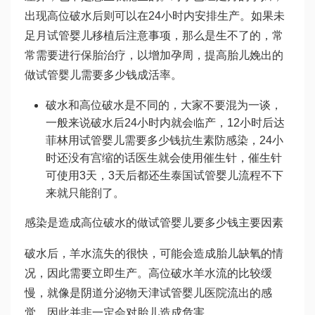
出现高位破水后则可以在24小时内安排生产。如果未
足月
试管婴儿移植后注意事项
，那么是生不了的，常
常需要进行保胎治疗，以增加孕周，提高胎儿娩出的
做试管婴儿需要多少钱
成活率。
破水和高位破水是不同的，大家不要混为一谈，
一般来说破水后24小时内就会临产，12小时后
达
菲林
用
试管婴儿需要多少钱
抗生素防感染，24小
时还没有宫缩的话医生就会使用催生针，催生针
可使用3天，3天后都还生
泰国试管婴儿流程
不下
来就只能剖了。
感染是造成高位破水的
做试管婴儿要多少钱
主要因素
破水后，羊水流失的很快，可能会造成胎儿缺氧的情
况，因此需要立即生产。高位破水羊水流的比较缓
慢，就像是阴道分泌物
天津试管婴儿医院
流出的感
觉，因此并非一定会对胎儿造成危害。