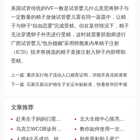
美国试管传统的IVF一般是
试管婴儿什么意思
将卵子与
一定数量的精子放
做试管婴儿
置在同一器皿中，让精
子与卵子“自由恋爱”完成受精。但在某些情况下，精子
无法穿透卵子外壳进行受精，这时就需要胚胎师进行
广西试管婴儿
“包办婚姻”采用卵胞浆内单精子注射
（ICSI）技术将挑选的精子直接注射入卵子内部帮助
受精。
上一篇:
重庆实行电子流动人口婚育证明，详细开具流程请查
收
下一篇:
石家庄新出炉独生子女证补贴标准，快看裕华区申领
条件
文章推荐
赴美生子妈妈们需要注意的事项
北大生殖中心陈亮——治疗男性不育有效助孕！
乌克兰WCOB诊所医生—Iryna Babenko博士
教你如何使用一次性隔尿垫，宝妈们别用错了！
人授4次不成功，转三代供精试管顺利迎好孕！
胎盘早剥胎儿死亡率不高，轻微症状不会影响宝宝胎动