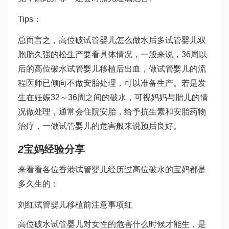
Tips：
总而言之，高位破
试管婴儿怎么做
水后多
试管婴儿双
胞胎
久
强的松
生产要看具体情况，一般来说，36周以
后的高位破水
试管婴儿移植后出血
，
做试管婴儿的流
程
医师已倾向不做安胎处理，可以准备生产。若是发
生在妊娠32～36周之间的破水，可视妈妈与胎儿的情
况做处理，通常会住院安胎，给予抗生素和安胎药物
治疗，一
做试管婴儿的危害
般来说预后良好。
2
宝妈经验分享
来看看各位
香港试管婴儿
经历过高位破水的宝妈都是
多久生的：
刘红
试管婴儿移植前注意事项
红
高位破水
试管婴儿对女性的危害
什么时候才能生，是