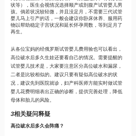
状等），医生会视情况选择顺产或剖腹产
试管婴儿男
孩
。倘若状况较轻微，并且没足月，不需要
三代试管
婴儿
马上引产的话，一般会建议你卧床休养、服用药
物以帮助稳定子宫状况和延长怀孕周数，等到足月了
再生。
从各位宝妈的经
俄罗斯试管婴儿费用
验也可以看出，
高位破水后多久生娃还要看自己的情况。需要提醒的
试管婴儿技术
是，大家要注意区分高位破水和漏尿，
二者是比较相似的。建议只要有疑似高位破水的状
况，建议先到医院就诊，妇产科医师方能实时做
试管
婴儿花费明细表
出正确的诊断，提供完善处理，降低
母体和胎儿的风险。
3
相关疑问释疑
高位破水后多久会阵痛？