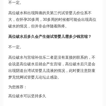
不一定。
高位破水和出现阵痛的关
第三代试管婴儿价位
系不
大，在怀孕20多周，30多周的时候都可能会出现高位
破水的情况，但并非会伴随着阵疼。
高位破水后多久会产生
做试管婴儿需多少钱
宫缩？
不一定。
高位破水与宫缩
补佳乐
二者是没有直接的联系的，不
会说是高位破水后就会产生宫缩，高位破水后只是会
出现阴道
台湾试管婴儿
流液的情况，此时要注意防
童
梦无忧网试管婴儿论坛
止感染。
为您推荐：
高位破水可以坚持多久