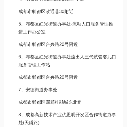
成都市郫都区政通巷30附近
5、郫都区红光街道办事处-流动人口服务管理推
进工作办公室
成都市郫都区台兴路20号附近
6、郫都区红光街道办事处流出人
三代试管婴儿
口
服务管理工作站
成都市郫都区台兴路20号附近
7、安德街道办事处
成都市郫都区蜀郡杜鹃城东北角
8、成都高新技术产业
优思明
开发区合作街道办事
处(天骄路)