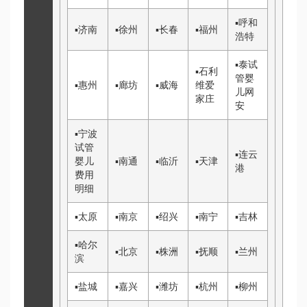
▪
呼和
▪
济南
▪
徐州
▪
长春
▪
福州
浩特
▪
泰
试
▪
石
利
管婴
▪
惠州
▪
廊坊
▪
威海
维爱
儿网
家庄
安
▪
宁波
试管
▪
连云
婴儿
▪
南通
▪
临沂
▪
天津
港
费用
明细
▪
太原
▪
南京
▪
绍兴
▪
南宁
▪
吉林
▪
哈尔
▪
北京
▪
株洲
▪
抚顺
▪
兰州
滨
▪
盐城
▪
嘉兴
▪
潍坊
▪
杭州
▪
柳州