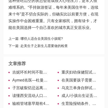
这种坐吃山空的状态会造成很大心理压力，是常人很
难维系的。“手持旅游签证，每年来美国住半年，连续
来十年”是不切合实际的，但确实比以前要方便，在现
实操作中会困难重重。只有全家移民，拥有绿卡，才
能在美国选择一个自己喜欢的城市真正安居乐业。
上一篇:
哪些人适合去美国生小孩呢?
下一篇:
赴美生子之新生儿需要做的检查
文章推荐
吉妮环长时间不取后果严重，妇科医生告诉你可以带几年-美国试管婴儿
重庆妇幼保健院试管婴儿医生名单，助孕成功率高的大夫参考
Aymed名医—杜曼卡娅专家
在美国要孩子需要多少的付出？
子宫破裂切忌远离辣椒，食疗护理可从两方面入手
乌克兰单身自卵试管婴儿合法，流程攻略全解密
读懂西安流动人口婚育证明流程，4大城区办理地址整理
成人/小孩出生证丢了，补办资料，申请不懂？两分钟教你
输精管堵塞早期有4大表现，科学调理才能缓解不良症状
生育险报销条件、资料、时间汇总，需要可收藏！