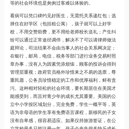
等的社会环境也是匆匆过客难以体验的。
看病可以凭口碑约见好医生，无需托关系递红包；选
择住在好学区（包括租公寓），孩子就可以上好学
校，不用交赞助费，更不用给老师校长送礼；产生纠
纷可以通过正常途径调停，解决不了可以请律师做法
庭辩论，司法结果不会由当事人的社会关系网决定；
在银行，邮局，电信，税务等部门进行业务交易时照
章办事，没有人为因素凭添烦恼，顾客的投诉会得到
管理层重视；政府官员格外珍惜来之不易的选票，尊
重民愿，公务员珍惜稳定的工作和优厚福利，鲜有贪
污。这种相对轻松的社会环境，要长期居住在美国才
能感受到，而且对青少年的成长尤其重要。美国的公
立中小学按区域划分，完全免费，学生一概平等，英
语为非母语的学生享有免费语言课程，新移民的子女
没有自卑感，很容易适应。如果仅持旅游签证，在公
立学校最多只能注册一年，孩子会丧失很多快乐成长