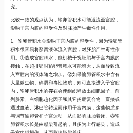
究。
比较一致的观点认为，输卵管积水可能返流至宫腔，
影响子宫内膜的容受性及对胚胎产生毒性作用。
1、输卵管积水会影响子宫内膜的容受性，因为输卵管
积水很容易将潴留液体流入宫腔，对胚胎产生毒性作
用。①造成宫腔积水，能机械干扰胚胎与子宫内膜的
接触，在超排卵时输卵管积水可能增大，从而导致流
入宫腔内的液体随之增加。②如果输卵管积水中含有
大量微生物、碎屑和毒性物质，则可直接进入子宫腔
内，输卵管积水的存在会使组织释放出细胞因子、前
列腺素、白细胞趋化因子和其它炎症复合物，直接或
通过血液、淋巴管转运而作用子宫内膜，这些物质参
与调节输卵管和子宫运动，从而影响胚胎着床。③输
卵管积水长是由感染引起的，且多为上行感染，造成
子宫内膜损伤，从而影响胚胎着床。