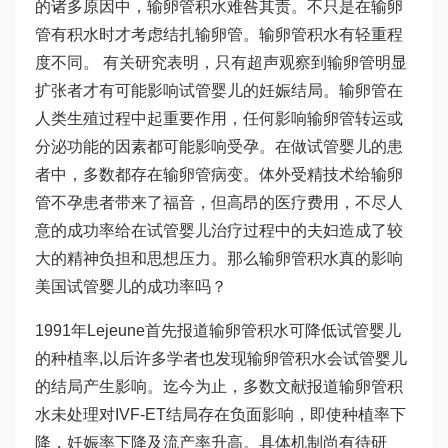
的诸多原因中，输卵管积水难咎其责。不只是在输卵
管有积水时才考虑结扎输卵管。输卵管积水有轻重程
度不同。 有关研究表明，只有超声观察到输卵管明显
扩张者才有可能影响试管婴儿的妊娠结局。输卵管在
人类生殖过程中起重要作用，任何影响输卵管转运或
分泌功能的因素都可能影响受孕。在做试管婴儿的患
者中，多数都存在输卵管病变。体外受精技术给输卵
管不孕患者带来了福音，但高昂的医疗费用，不尽人
意的成功率给在试管婴儿治疗过程中的夫妇造成了较
大的精神负担和思想压力。那么输卵管积水真的影响
美国试管婴儿的成功率吗？
1991年Lejeune首先报道输卵管积水可降低试管婴儿
的种植率,以后许多学者也发现输卵管积水会试管婴儿
的结局产生影响。迄今为止，多数文献报道输卵管积
水未处理对IVF-ET结局存在负面影响，即使种植率下
降，妊娠率下降及流产率升高。具体机制尚有待研