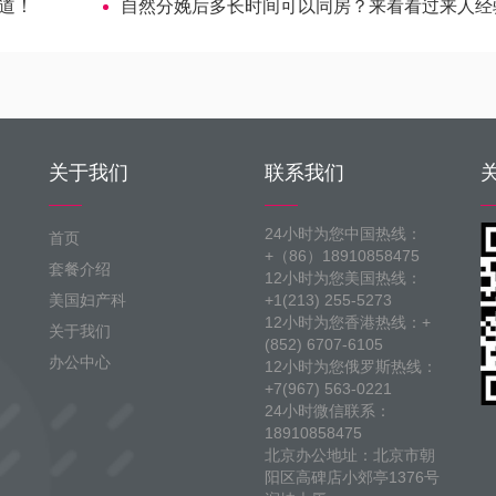
道！
自然分娩后多长时间可以同房？来看看过来人经
关于我们
联系我们
24小时为您中国热线：
首页
+（86）18910858475
套餐介绍
12小时为您美国热线：
美国妇产科
+1(213) 255-5273
12小时为您香港热线：+
关于我们
(852) 6707-6105
办公中心
12小时为您俄罗斯热线：
+7(967) 563-0221
24小时微信联系：
18910858475
北京办公地址：北京市朝
阳区高碑店小郊亭1376号