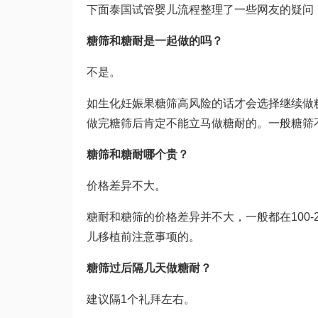
下面
泰国试管婴儿流程
整理了一些网友的疑问
糖筛和糖耐是一起做的吗？
不是。
如
生化妊娠
果糖筛高风险的话才会选择继续做
做完糖筛后肯定不能立马做糖耐的。一般糖筛
糖筛和糖耐哪个贵？
价格差异不大。
糖耐和糖筛的价格差异并不大，一般都在100
儿移植前注意事项
的。
糖筛过后隔几天做糖耐？
建议隔1个礼拜左右。