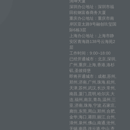
润坤大厦
深圳办公地址：深圳市福
田杭钢富春商务大厦
重庆办公地址：重庆市南
岸区亚太路9号融创玖玺国
际6栋3层
上海办公地址：上海市静
安区青海路138号云海苑2
层
工作时间：9:00~18:00
已经开通城市：北京,深圳,
广州,重庆,上海,香港,洛杉
矶,圣彼得堡
即将开通城市：成都,苏州,
郑州,济南,广州,珠海,杭州,
天津,苏州,武汉,长沙,常州,
南昌,厦门,昆明,哈尔滨,大
连,福州,南京,青岛,温州,三
亚,济南,珠海,宁波,石家庄,
廊坊,东莞,周山,郑州,合肥,
金华,海口,莆田,丽江,台州,
漳州,泉州,佛山,南通,沧州,
无锡,南昌,连云港,中山,齐