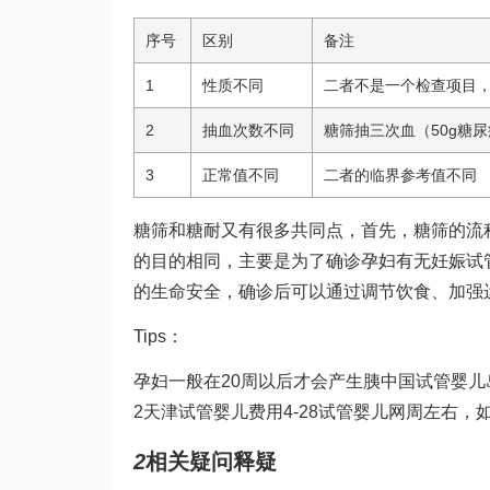
序号
区别
备注
1
性质不同
二者不是一个检查项目，
2
抽血次数不同
糖筛抽三次血（50g糖
3
正常值不同
二者的临界参考值不同
糖筛和糖耐又有很多共同点，首先，糖筛的流
的目的相同，主要是为了确诊孕妇有无妊娠
试
的生命安全，确诊后可以通过调节饮食、加强
Tips：
孕妇一般在20周以后才会产生胰
中国试管婴儿
2
天津试管婴儿费用
4-28
试管婴儿网
周左右，
2
相关疑问释疑