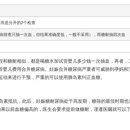
而是分开的2个检查
尿病筛查只抽一次血，但结果准确度低，一般不采用），而糖耐抽四次血
程和糖耐相似，都是喝糖水加
试管婴儿多少钱一次
抽血，再者，
管婴儿费用
合并糖尿病。妊娠合并糖尿病严重者可威胁到孕妈和
运动来进行干预，严重的可以使用胰岛素纠正血糖。
岛素抵抗，此后，妊娠糖耐尿病处于高发期，糖筛的最佳时期也
如果以前血糖偏高的，医生会要求提前做糖耐，谨遵医嘱就可以