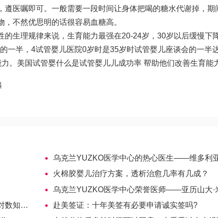
，遵医嘱即可。一般需要一段时间让身体把喝的糖水代谢掉，期
物，不然
优思明
的话很容易血糖高。
的生理规律来说，生育能力最强在20-24岁，30岁以后缓慢下
时的一半，4
试管婴儿医院
0岁时是35岁时
试管婴儿座谈会
的一半
能力。美国试管婴
什么是试管婴儿
儿成功率 帮助他们改善生育能
遇
！
乌克兰YUZKO医学中心的热心医生——维多利亚·亚历山德罗夫
火棉胶婴儿治疗方案，透析治愈几率有几成？
乌克兰YUZKO医学中心荣誉医师——亚历山大·米哈伊洛维
晓性别
赴美签证：十年美签有必要申请诚实签吗?