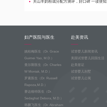
关山羊奶粉成分配方测评，好口碑 一读便知
妇产医院与医生
赴美资讯
姚桂梅医生（Dr. Grace
试管婴儿新闻资讯
Guimei Yao, M.D.）
美国试管婴儿回国生活
查尔斯医生（Dr. Charles
赴美签证
W Moniak, M.D.）
试管婴儿别墅
罗素医生（Dr. Russell
试管婴儿公寓
Rapoza,M.D.）
赛达格特医生（Dr.
Sedaghat Debora, M.D.）
韩鹏飞医生（Dr. Abraham