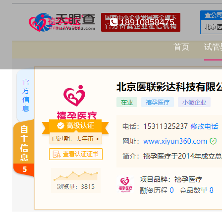
18910858475
首页
试管