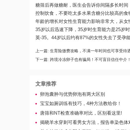
糖筛后再做糖耐，医生会告诉你间隔多长时间
控制饮食，不要吃太多水果含糖分比较高的食
年龄的增长对女性生育能力影响非常大，从女性
35岁以后迅速下降，35岁时生育能力是25岁
英-35
。44岁以后约有87%的女性失去了受孕
上一篇:
生育险缴费攻略，不满一年时间也可享受待
下一篇:
跨境冷冻卵子也有骗局！不可盲目信任中介
文章推荐
卵泡囊肿与优势卵泡有两大区别
宝宝如厕训练有技巧，4种方法教给你！
唐筛和NT检查准确率对比，区别看这里!
揭晓羊水穿刺可看男女方法，报告单染色体对数知